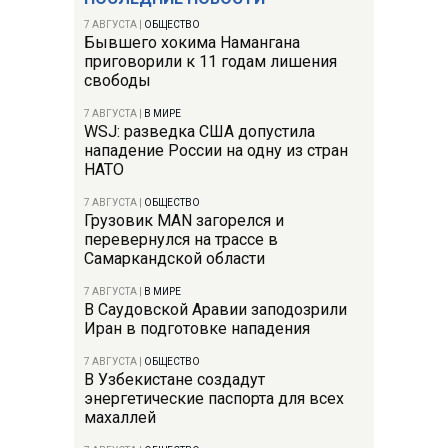
7 АВГУСТА
|
ОБЩЕСТВО
Бывшего хокима Намангана
приговорили к 11 годам лишения
свободы
7 АВГУСТА
|
В МИРЕ
WSJ: разведка США допустила
нападение России на одну из стран
НАТО
7 АВГУСТА
|
ОБЩЕСТВО
Грузовик MAN загорелся и
перевернулся на трассе в
Самаркандской области
7 АВГУСТА
|
В МИРЕ
В Саудовской Аравии заподозрили
Иран в подготовке нападения
7 АВГУСТА
|
ОБЩЕСТВО
В Узбекистане создадут
энергетические паспорта для всех
махаллей