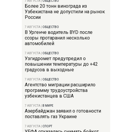
7 АВГУСТА
|
ОБЩЕСТВО
Более 20 тонн винограда из
Узбекистана не допустили на рынок
России
7 АВГУСТА
|
ОБЩЕСТВО
В Ургенче водитель BYD после
ссоры протаранил несколько
автомобилей
7 АВГУСТА
|
ОБЩЕСТВО
Узгидромет предупредил о
повышении температуры до +42
градусов в выходные
7 АВГУСТА
|
ОБЩЕСТВО
Агентство миграции расширило
программу трудоустройства
узбекистанцев в США
7 АВГУСТА
|
В МИРЕ
Азербайджан заявил о готовности
поставлять газ Украине
7 АВГУСТА
|
СПОРТ
УЕФА отказалась снимать бойкот