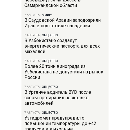
Самаркандской области
7 АВГУСТА
|
В МИРЕ
В Саудовской Аравии заподозрили
Иран в подготовке нападения
7 АВГУСТА
|
ОБЩЕСТВО
В Узбекистане создадут
энергетические паспорта для всех
махаллей
7 АВГУСТА
|
ОБЩЕСТВО
Более 20 тонн винограда из
Узбекистана не допустили на рынок
России
7 АВГУСТА
|
ОБЩЕСТВО
В Ургенче водитель BYD после
ссоры протаранил несколько
автомобилей
7 АВГУСТА
|
ОБЩЕСТВО
Узгидромет предупредил о
повышении температуры до +42
градусов в выходные