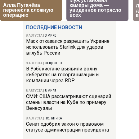
ПОСЛЕДНИЕ НОВОСТИ
8 АВГУСТА
|
В МИРЕ
Маск отказался разрешить Украине
использовать Starlink для ударов
вглубь России
8 АВГУСТА
|
ОБЩЕСТВО
В Узбекистане выявили волну
кибератак на госорганизации и
компании через RDP
8 АВГУСТА
|
В МИРЕ
СМИ: США рассматривают сценарий
смены власти на Кубе по примеру
Венесуэлы
8 АВГУСТА
|
ПОЛИТИКА
Сенат одобрил закон о правовом
статусе администрации президента