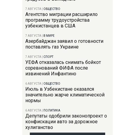
7 АВГУСТА
|
ОБЩЕСТВО
Агентство миграции расширило
программу трудоустройства
узбекистанцев в США
7 АВГУСТА
|
В МИРЕ
Азербайджан заявил о готовности
поставлять газ Украине
7 АВГУСТА
|
СПОРТ
УЕФА отказалась снимать бойкот
соревнований ФИФА после
извинений Инфантино
6 АВГУСТА
|
ОБЩЕСТВО
Июль в Узбекистане оказался
значительно жарче климатической
нормы
6 АВГУСТА
|
ПОЛИТИКА
Депутаты одобрили законопроект о
конфискации авто за дорожное
хулиганство