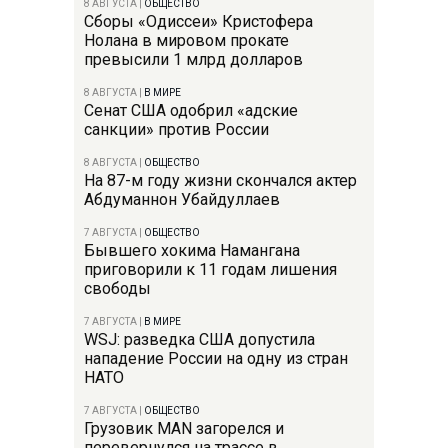
8 АВГУСТА
|
ОБЩЕСТВО
Сборы «Одиссеи» Кристофера
Нолана в мировом прокате
превысили 1 млрд долларов
8 АВГУСТА
|
В МИРЕ
Сенат США одобрил «адские
санкции» против России
8 АВГУСТА
|
ОБЩЕСТВО
На 87-м году жизни скончался актер
Абдуманнон Убайдуллаев
7 АВГУСТА
|
ОБЩЕСТВО
Бывшего хокима Намангана
приговорили к 11 годам лишения
свободы
7 АВГУСТА
|
В МИРЕ
WSJ: разведка США допустила
нападение России на одну из стран
НАТО
7 АВГУСТА
|
ОБЩЕСТВО
Грузовик MAN загорелся и
перевернулся на трассе в