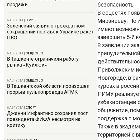
безопасность.
продажи
В соцсетях поя
Мирзиёеву. По и
6 АВГУСТА
|
В МИРЕ
Зеленский заявил о трехкратном
имеют возможно
сокращении поставок Украине ракет
завершить 5-й к
ПВО
В заявлении ак
принудительной 
6 АВГУСТА
|
ОБЩЕСТВО
В Ташкенте ограничили работу
действительнос
рынка «Куйлюк»
Приволжским и
Новгороде, в ра
6 АВГУСТА
|
ОБЩЕСТВО
курсах в россий
В Ташкентской области произошел
прорыв пульпопровода АГМК
ПИМУ реализует
узбекистанцев 
6 АВГУСТА
|
СПОРТ
общежитие, пом
Джанни Инфантино сохранил пост
поддержка с мо
президента ФИФА несмотря на
критику
Также в академ
территорией с