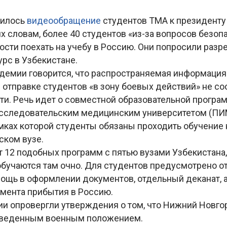
вилось
видеообращение
студентов ТМА к президенту
х словам, более 40 студентов «из-за вопросов безоп
сти поехать на учебу в Россию. Они попросили разр
урс в Узбекистане.
адемии говорится, что распространяемая информация
отправке студентов «в зону боевых действий» не со
ти. Речь идет о совместной образовательной програ
сследовательским медицинским университетом (ПИ
мках которой студенты обязаны проходить обучение н
ском вузе.
 12 подобных программ с пятью вузами Узбекистана,
обучаются там очно. Для студентов предусмотрено о
ощь в оформлении документов, отдельный деканат, 
мента прибытия в Россию.
ии опровергли утверждения о том, что Нижний Новго
 введенным военным положением.