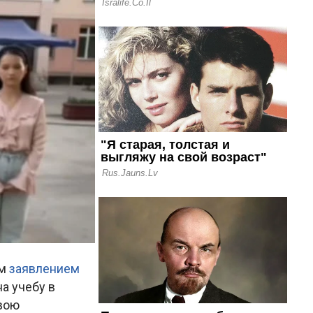
ым
заявлением
а учебу в
свою