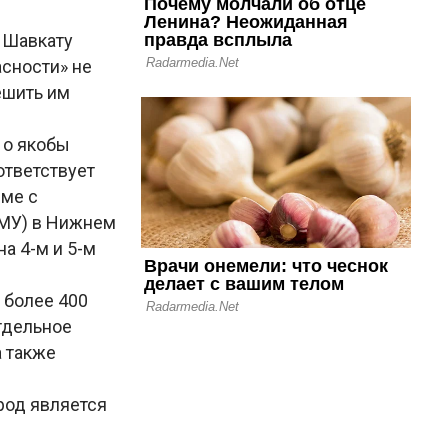
 Шавкату
асности» не
ешить им
 о якобы
ответствует
мме с
МУ) в Нижнем
а 4-м и 5-м
 более 400
тдельное
а также
род является