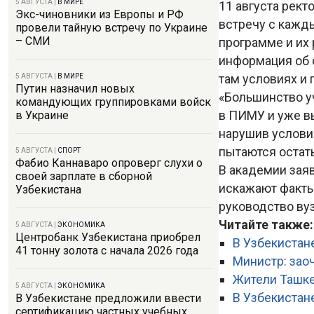
5 АВГУСТА
|
В МИРЕ
11 августа рек
Экс-чиновники из Европы и РФ
встречу с кажд
провели тайную встречу по Украине
– СМИ
программе и их
информация об 
там условиях и
5 АВГУСТА
|
В МИРЕ
Путин назначил новых
«Большинство у
командующих группировками войск
в ПИМУ и уже в
в Украине
нарушив услови
пытаются остать
5 АВГУСТА
|
СПОРТ
Фабио Каннаваро опроверг слухи о
В академии зая
своей зарплате в сборной
искажают факты
Узбекистана
руководство вуз
Читайте также:
5 АВГУСТА
|
ЭКОНОМИКА
Центробанк Узбекистана приобрел
В Узбекистан
41 тонну золота с начала 2026 года
Министр: зао
Жители Ташке
5 АВГУСТА
|
ЭКОНОМИКА
В Узбекистан
В Узбекистане предложили ввести
сертификацию частных учебных