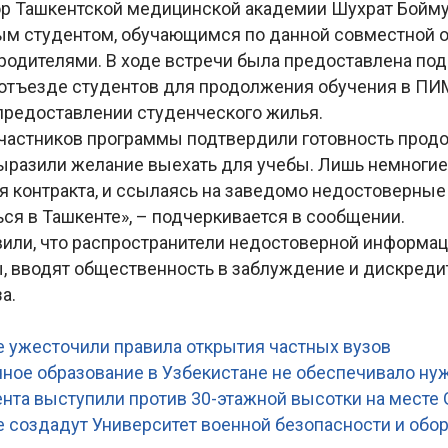
тор Ташкентской медицинской академии Шухрат Бойм
ым студентом, обучающимся по данной совместной 
 родителями. В ходе встречи была предоставлена по
отъезде студентов для продолжения обучения в ПИ
 предоставлении студенческого жилья.
частников программы подтвердили готовность прод
ыразили желание выехать для учебы. Лишь немногие
я контракта, и ссылаясь на заведомо недостоверные
ся в Ташкенте», – подчеркивается в сообщении.
вили, что распространители недостоверной информа
, вводят общественность в заблуждение и дискред
а.
е ужесточили правила открытия частных вузов
чное образование в Узбекистане не обеспечивало ну
нта выступили против 30-этажной высотки на месте G
е создадут Университет военной безопасности и обо