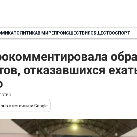
ОМИКА
ПОЛИТИКА
В МИРЕ
ПРОИСШЕСТВИЯ
ОБЩЕСТВО
СПОРТ
рокомментировала обр
тов, отказавшихся ехат
ю
ЕСТВО
hub в источники Google