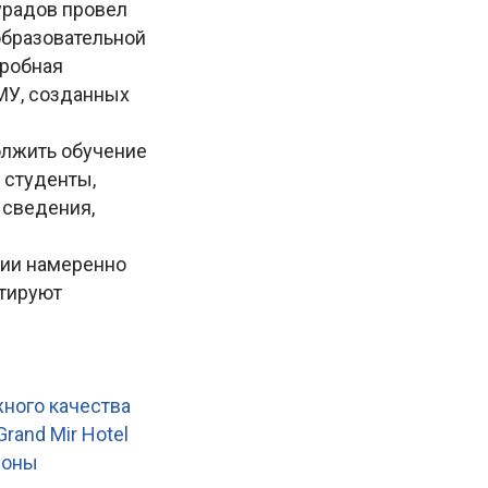
урадов провел
образовательной
дробная
МУ, созданных
олжить обучение
 студенты,
 сведения,
ции намеренно
итируют
жного качества
rand Mir Hotel
роны