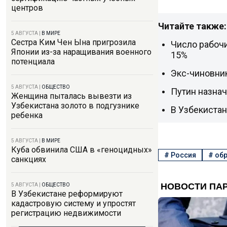
центров
Читайте также:
5 АВГУСТА
|
В МИРЕ
Сестра Ким Чен Ына пригрозила
Число рабоч
Японии из-за наращивания военного
15%
потенциала
Экс-чиновник
5 АВГУСТА
|
ОБЩЕСТВО
Путин назна
Женщина пыталась вывезти из
Узбекистана золото в подгузнике
В Узбекиста
ребенка
5 АВГУСТА
|
В МИРЕ
Куба обвинила США в «геноцидных»
#
Россия
#
обр
санкциях
5 АВГУСТА
|
ОБЩЕСТВО
В Узбекистане реформируют
кадастровую систему и упростят
регистрацию недвижимости