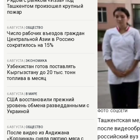
Рядом с рынком «Изза» под
Ташкентом произошел крупный
пожар
6 АВГУСТА
|
ОБЩЕСТВО
Число рабочих въездов граждан
Центральной Азии в Россию
сократилось на 15%
6 АВГУСТА
|
ЭКОНОМИКА
Узбекистан готов поставлять
Кыргызстану до 20 тыс. тонн
топлива в месяц
6 АВГУСТА
|
В МИРЕ
США восстановили прежний
уровень обмена разведданными с
Украиной
ФОТО: СОЦСЕТИ
Ташкентская ме
после видеообр
6 АВГУСТА
|
ОБЩЕСТВО
После видео из Андижана
российский вуз
«Корзинка» сняла партию мяса с