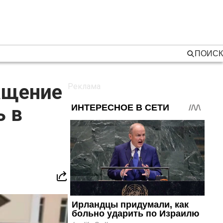
ПОИСК
ащение
ь в