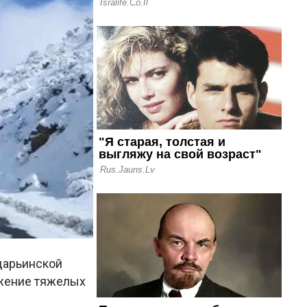
адарьинской
ижение тяжелых