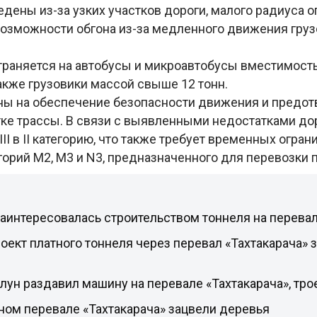
дены из-за узких участков дороги, малого радиуса 
возможности обгона из-за медленного движения груз
траняется на автобусы и микроавтобусы вместимост
акже грузовики массой свыше 12 тонн.
ы на обеспечение безопасности движения и предо
тке трассы. В связи с выявленными недостатками до
III в II категорию, что также требует временных огра
горий М2, М3 и N3, предназначенного для перевозки 
заинтересовалась строительством тоннеля на перевал
оект платного тоннеля через перевал «Тахтакарача» 
ун раздавил машину на перевале «Тахтакарача», тро
ном перевале «Тахтакарача» зацвели деревья