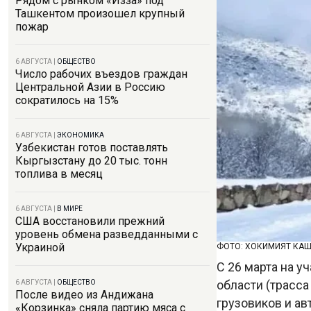
Рядом с рынком «Изза» под
Ташкентом произошел крупный
пожар
6 АВГУСТА
|
ОБЩЕСТВО
Число рабочих въездов граждан
Центральной Азии в Россию
сократилось на 15%
6 АВГУСТА
|
ЭКОНОМИКА
Узбекистан готов поставлять
Кыргызстану до 20 тыс. тонн
топлива в месяц
6 АВГУСТА
|
В МИРЕ
США восстановили прежний
уровень обмена разведданными с
Украиной
ФОТО: ХОКИМИЯТ КА
С 26 марта на у
области (трасс
6 АВГУСТА
|
ОБЩЕСТВО
После видео из Андижана
грузовиков и ав
«Корзинка» сняла партию мяса с