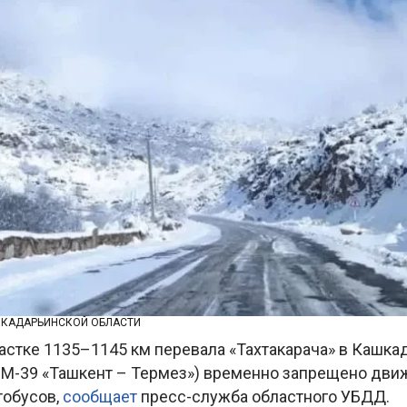
ШКАДАРЬИНСКОЙ ОБЛАСТИ
частке 1135–1145 км перевала «Тахтакарача» в Кашк
а М-39 «Ташкент – Термез») временно запрещено дв
тобусов,
сообщает
пресс-служба областного УБДД.