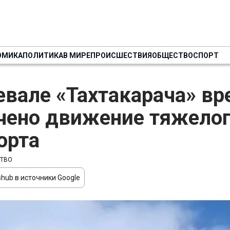
ОМИКА
ПОЛИТИКА
В МИРЕ
ПРОИСШЕСТВИЯ
ОБЩЕСТВО
СПОРТ
евале «Тахтакарача» в
чено движение тяжело
орта
ТВО
hub в источники Google