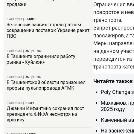
Ограничения вве
продажи
поворотов и не
транспорта.
6 АВГУСТА
|
В МИРЕ
Зеленский заявил о трехкратном
Запрет распрос
сокращении поставок Украине ракет
пассажиров, а т
ПВО
Меры направлен
на данном учас
6 АВГУСТА
|
ОБЩЕСТВО
В Ташкенте ограничили работу
переводится из 
рынка «Куйлюк»
транспорта кате
6 АВГУСТА
|
ОБЩЕСТВО
Читайте также:
В Ташкентской области произошел
прорыв пульпопровода АГМК
Poly Changa 
Махкамов: пр
6 АВГУСТА
|
СПОРТ
Джанни Инфантино сохранил пост
2025 году
президента ФИФА несмотря на
Каменный вал
критику
На заснежен