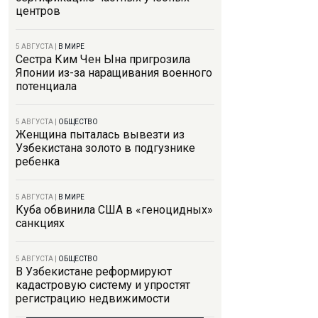
центров
5 АВГУСТА
|
В МИРЕ
Сестра Ким Чен Ына пригрозила
Японии из-за наращивания военного
потенциала
5 АВГУСТА
|
ОБЩЕСТВО
Женщина пыталась вывезти из
Узбекистана золото в подгузнике
ребенка
5 АВГУСТА
|
В МИРЕ
Куба обвинила США в «геноцидных»
санкциях
5 АВГУСТА
|
ОБЩЕСТВО
В Узбекистане реформируют
кадастровую систему и упростят
регистрацию недвижимости