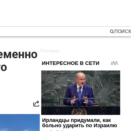
ПОИСК
ременно
го