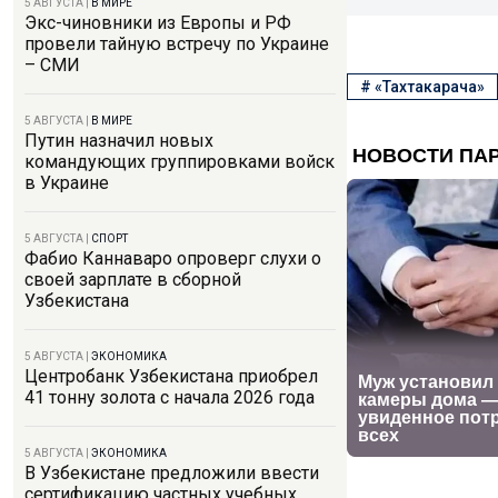
5 АВГУСТА
|
В МИРЕ
Экс-чиновники из Европы и РФ
провели тайную встречу по Украине
– СМИ
#
«Тахтакарача»
5 АВГУСТА
|
В МИРЕ
Путин назначил новых
командующих группировками войск
в Украине
5 АВГУСТА
|
СПОРТ
Фабио Каннаваро опроверг слухи о
своей зарплате в сборной
Узбекистана
5 АВГУСТА
|
ЭКОНОМИКА
Центробанк Узбекистана приобрел
41 тонну золота с начала 2026 года
5 АВГУСТА
|
ЭКОНОМИКА
В Узбекистане предложили ввести
сертификацию частных учебных