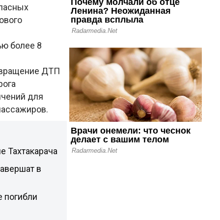
опасных
ового
ью более 8
твращение ДТП
рога
ничений для
пассажиров.
е Тахтакарача
завершат в
е погибли