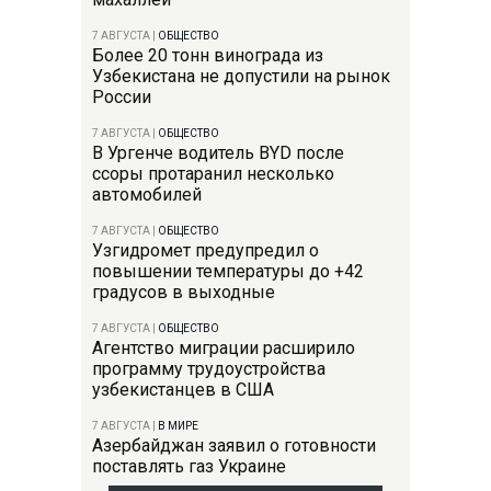
7 АВГУСТА
|
ОБЩЕСТВО
Более 20 тонн винограда из
Узбекистана не допустили на рынок
России
7 АВГУСТА
|
ОБЩЕСТВО
В Ургенче водитель BYD после
ссоры протаранил несколько
автомобилей
7 АВГУСТА
|
ОБЩЕСТВО
Узгидромет предупредил о
повышении температуры до +42
градусов в выходные
7 АВГУСТА
|
ОБЩЕСТВО
Агентство миграции расширило
программу трудоустройства
узбекистанцев в США
7 АВГУСТА
|
В МИРЕ
Азербайджан заявил о готовности
поставлять газ Украине