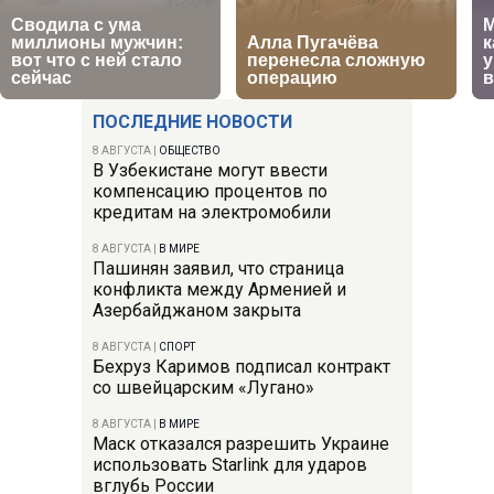
ПОСЛЕДНИЕ НОВОСТИ
8 АВГУСТА
|
ОБЩЕСТВО
В Узбекистане могут ввести
компенсацию процентов по
кредитам на электромобили
8 АВГУСТА
|
В МИРЕ
Пашинян заявил, что страница
конфликта между Арменией и
Азербайджаном закрыта
8 АВГУСТА
|
СПОРТ
Бехруз Каримов подписал контракт
со швейцарским «Лугано»
8 АВГУСТА
|
В МИРЕ
Маск отказался разрешить Украине
использовать Starlink для ударов
вглубь России