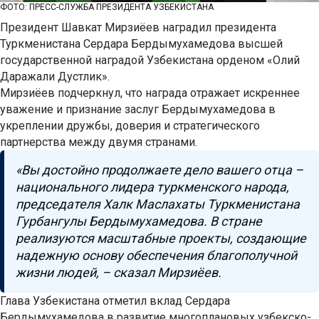
ФОТО: ПРЕСС-СЛУЖБА ПРЕЗИДЕНТА УЗБЕКИСТАНА
Президент Шавкат Мирзиёев наградил президента
Туркменистана Сердара Бердымухамедова высшей
государственной наградой Узбекистана орденом «Олий
Даражали Дустлик».
Мирзиёев подчеркнул, что награда отражает искреннее
уважение и признание заслуг Бердымухамедова в
укреплении дружбы, доверия и стратегического
партнерства между двумя странами.
«Вы достойно продолжаете дело вашего отца –
национального лидера туркменского народа,
председателя Халк Маслахаты Туркменистана
Гурбангулы Бердымухамедова. В стране
реализуются масштабные проекты, создающие
надежную основу обеспечения благополучной
жизни людей, – сказал Мирзиёев.
Глава Узбекистана отметил вклад Сердара
Бердымухамедова в развитие многоплановых узбекско-