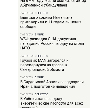
На 87-м году жизни скончался актер
Абдуманнон Убайдуллаев
7 АВГУСТА
|
ОБЩЕСТВО
Бывшего хокима Намангана
приговорили к 11 годам лишения
свободы
7 АВГУСТА
|
В МИРЕ
WSJ: разведка США допустила
нападение России на одну из стран
НАТО
7 АВГУСТА
|
ОБЩЕСТВО
Грузовик MAN загорелся и
перевернулся на трассе в
Самаркандской области
7 АВГУСТА
|
В МИРЕ
В Саудовской Аравии заподозрили
Иран в подготовке нападения
7 АВГУСТА
|
ОБЩЕСТВО
В Узбекистане создадут
энергетические паспорта для всех
махаллей