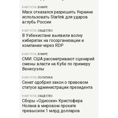
8 АВГУСТА
|
В МИРЕ
Маск отказался разрешить Украине
использовать Starlink для ударов
вглубь России
8 АВГУСТА
|
ОБЩЕСТВО
В Узбекистане выявили волну
кибератак на госорганизации и
компании через RDP
8 АВГУСТА
|
В МИРЕ
СМИ: США рассматривают сценарий
смены власти на Кубе по примеру
Венесуэлы
8 АВГУСТА
|
ПОЛИТИКА
Сенат одобрил закон о правовом
статусе администрации президента
8 АВГУСТА
|
ОБЩЕСТВО
Сборы «Одиссеи» Кристофера
Нолана в мировом прокате
превысили 1 млрд долларов