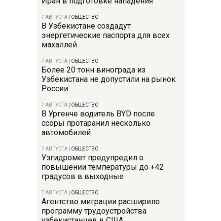
Иран в подготовке нападения
7 АВГУСТА
|
ОБЩЕСТВО
В Узбекистане создадут
энергетические паспорта для всех
махаллей
7 АВГУСТА
|
ОБЩЕСТВО
Более 20 тонн винограда из
Узбекистана не допустили на рынок
России
7 АВГУСТА
|
ОБЩЕСТВО
В Ургенче водитель BYD после
ссоры протаранил несколько
автомобилей
7 АВГУСТА
|
ОБЩЕСТВО
Узгидромет предупредил о
повышении температуры до +42
градусов в выходные
7 АВГУСТА
|
ОБЩЕСТВО
Агентство миграции расширило
программу трудоустройства
узбекистанцев в США