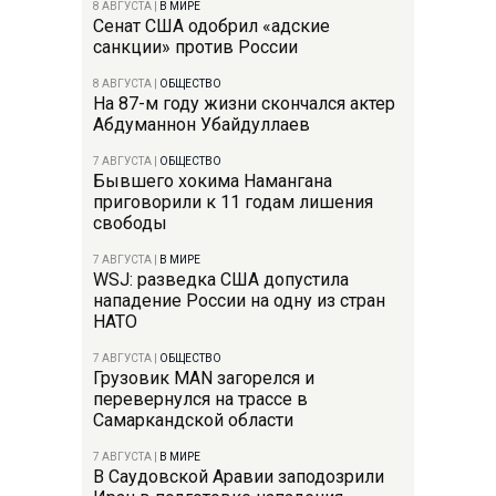
8 АВГУСТА
|
В МИРЕ
Сенат США одобрил «адские
санкции» против России
8 АВГУСТА
|
ОБЩЕСТВО
На 87-м году жизни скончался актер
Абдуманнон Убайдуллаев
7 АВГУСТА
|
ОБЩЕСТВО
Бывшего хокима Намангана
приговорили к 11 годам лишения
свободы
7 АВГУСТА
|
В МИРЕ
WSJ: разведка США допустила
нападение России на одну из стран
НАТО
7 АВГУСТА
|
ОБЩЕСТВО
Грузовик MAN загорелся и
перевернулся на трассе в
Самаркандской области
7 АВГУСТА
|
В МИРЕ
В Саудовской Аравии заподозрили