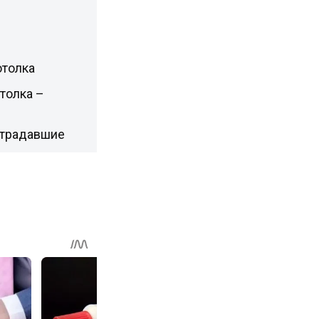
отолка
толка –
острадавшие