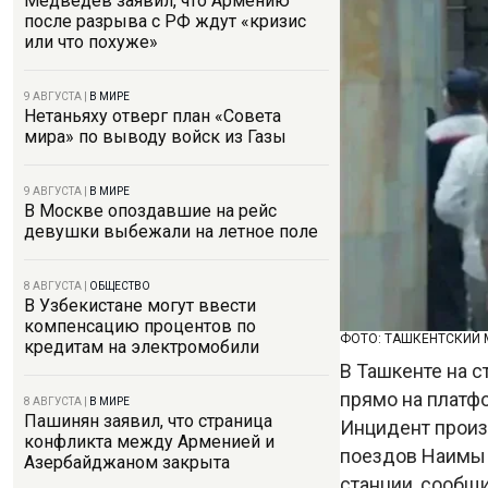
Медведев заявил, что Армению
после разрыва с РФ ждут «кризис
или что похуже»
9 АВГУСТА
|
В МИРЕ
Нетаньяху отверг план «Совета
мира» по выводу войск из Газы
9 АВГУСТА
|
В МИРЕ
В Москве опоздавшие на рейс
девушки выбежали на летное поле
8 АВГУСТА
|
ОБЩЕСТВО
В Узбекистане могут ввести
компенсацию процентов по
ФОТО: ТАШКЕНТСКИЙ
кредитам на электромобили
В Ташкенте на с
прямо на платф
8 АВГУСТА
|
В МИРЕ
Пашинян заявил, что страница
Инцидент произ
конфликта между Арменией и
поездов Наимы 
Азербайджаном закрыта
станции, сообщи