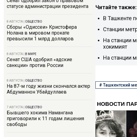
Сенат одобрил закон о правовом
статусе администрации президента
Читайте также:
В Ташкенте п
8 АВГУСТА
|
ОБЩЕСТВО
Сборы «Одиссеи» Кристофера
Станции метр
Нолана в мировом прокате
превысили 1 млрд долларов
На станции м
хокимият
8 АВГУСТА
|
В МИРЕ
На станции м
Сенат США одобрил «адские
санкции» против России
8 АВГУСТА
|
ОБЩЕСТВО
#
Ташкентский м
На 87-м году жизни скончался актер
Абдуманнон Убайдуллаев
7 АВГУСТА
|
ОБЩЕСТВО
Бывшего хокима Намангана
приговорили к 11 годам лишения
свободы