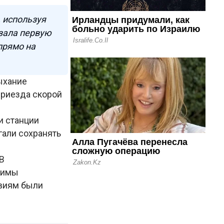
 используя
зала первую
прямо на
ыхание
приезда скорой
и станции
гали сохранять
 В
аимы
твиям были