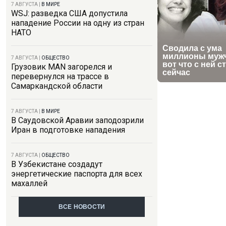
7 АВГУСТА
|
В МИРЕ
WSJ: разведка США допустила
нападение России на одну из стран
НАТО
7 АВГУСТА
|
ОБЩЕСТВО
Грузовик MAN загорелся и
перевернулся на трассе в
Самаркандской области
7 АВГУСТА
|
В МИРЕ
В Саудовской Аравии заподозрили
Иран в подготовке нападения
7 АВГУСТА
|
ОБЩЕСТВО
В Узбекистане создадут
энергетические паспорта для всех
махаллей
ВСЕ НОВОСТИ