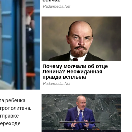
ла ребенка
трополитена.
тправке
переходе