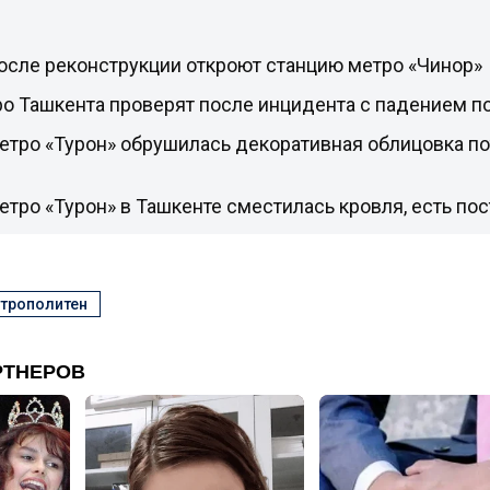
осле реконструкции откроют станцию метро «Чинор»
о Ташкента проверят после инцидента с падением п
етро «Турон» обрушилась декоративная облицовка по
етро «Турон» в Ташкенте сместилась кровля, есть п
етрополитен