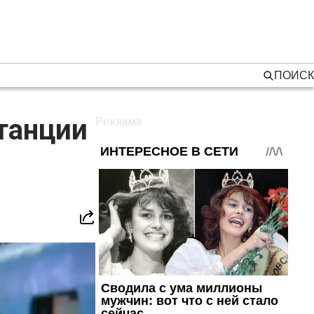
ПОИСК
танции