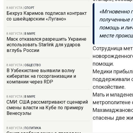
8 АВГУСТА
|
СПОРТ
«Мгновенно 
Бехруз Каримов подписал контракт
со швейцарским «Лугано»
полученные п
помощь и лич
8 АВГУСТА
|
В МИРЕ
месте происш
Маск отказался разрешить Украине
использовать Starlink для ударов
Сотрудница мет
вглубь России
новорожденного
помощи.
8 АВГУСТА
|
ОБЩЕСТВО
В Узбекистане выявили волну
Медики прибыли
кибератак на госорганизации и
поддерживали с
компании через RDP
спокойствие.
Мать и младенец
8 АВГУСТА
|
В МИРЕ
метрополитене 
СМИ: США рассматривают сценарий
смены власти на Кубе по примеру
Махамаджановой
Венесуэлы
спасены две жи
8 АВГУСТА
|
ПОЛИТИКА