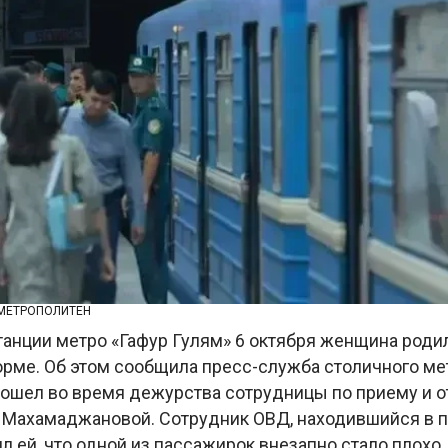
 МЕТРОПОЛИТЕН
танции метро «Гафур Гулям» 6 октября женщина роди
орме. Об этом сообщила пресс-служба столичного ме
ошел во время дежурства сотрудницы по приему и о
Махамаджановой. Сотрудник ОВД, находившийся в 
л ей, что одной из пассажирок внезапно стало плохо.