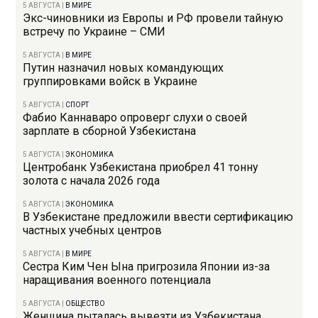
5 АВГУСТА
|
В МИРЕ
Экс-чиновники из Европы и РФ провели тайную
встречу по Украине – СМИ
5 АВГУСТА
|
В МИРЕ
Путин назначил новых командующих
группировками войск в Украине
5 АВГУСТА
|
СПОРТ
Фабио Каннаваро опроверг слухи о своей
зарплате в сборной Узбекистана
5 АВГУСТА
|
ЭКОНОМИКА
Центробанк Узбекистана приобрел 41 тонну
золота с начала 2026 года
5 АВГУСТА
|
ЭКОНОМИКА
В Узбекистане предложили ввести сертификацию
частных учебных центров
5 АВГУСТА
|
В МИРЕ
Сестра Ким Чен Ына пригрозила Японии из-за
наращивания военного потенциала
5 АВГУСТА
|
ОБЩЕСТВО
Женщина пыталась вывезти из Узбекистана