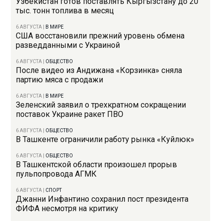
Узбекистан готов поставлять Кыргызстану до 20
тыс. тонн топлива в месяц
6 АВГУСТА
|
В МИРЕ
США восстановили прежний уровень обмена
разведданными с Украиной
6 АВГУСТА
|
ОБЩЕСТВО
После видео из Андижана «Корзинка» сняла
партию мяса с продажи
6 АВГУСТА
|
В МИРЕ
Зеленский заявил о трехкратном сокращении
поставок Украине ракет ПВО
6 АВГУСТА
|
ОБЩЕСТВО
В Ташкенте ограничили работу рынка «Куйлюк»
6 АВГУСТА
|
ОБЩЕСТВО
В Ташкентской области произошел прорыв
пульпопровода АГМК
6 АВГУСТА
|
СПОРТ
Джанни Инфантино сохранил пост президента
ФИФА несмотря на критику