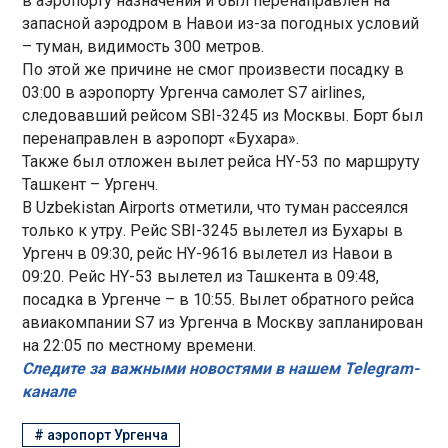
в аэропорту назначения и был перенаправлен на
запасной аэродром в Навои из-за погодных условий
– туман, видимость 300 метров.
По этой же причине не смог произвести посадку в
03:00 в аэропорту Ургенча самолет S7 airlines,
следовавший рейсом SBI-3245 из Москвы. Борт был
перенаправлен в аэропорт «Бухара».
Также был отложен вылет рейса HY-53 по маршруту
Ташкент – Ургенч.
В Uzbekistan Airports отметили, что туман рассеялся
только к утру. Рейс SBI-3245 вылетел из Бухары в
Ургенч в 09:30, рейс HY-9616 вылетел из Навои в
09:20. Рейс HY-53 вылетел из Ташкента в 09:48,
посадка в Ургенче – в 10:55. Вылет обратного рейса
авиакомпании S7 из Ургенча в Москву запланирован
на 22:05 по местному времени.
Следите за важными новостями в нашем Telegram-
канале
#
аэропорт Ургенча