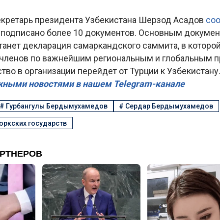
екретарь президента Узбекистана Шерзод Асадов
со
 подписано более 10 документов. Основным докуме
танет декларация самаркандского саммита, в которо
-членов по важнейшим региональным и глобальным 
во в организации перейдет от Турции к Узбекистану
жными новостями в нашем Telegram-канале
#
Гурбангулы Бердымухамедов
#
Сердар Бердымухамедов
юркских государств