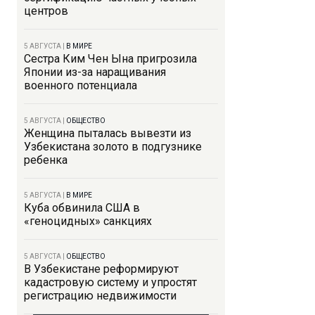
центров
5 АВГУСТА
|
В МИРЕ
Сестра Ким Чен Ына пригрозила
Японии из-за наращивания
военного потенциала
5 АВГУСТА
|
ОБЩЕСТВО
Женщина пыталась вывезти из
Узбекистана золото в подгузнике
ребенка
5 АВГУСТА
|
В МИРЕ
Куба обвинила США в
«геноцидных» санкциях
5 АВГУСТА
|
ОБЩЕСТВО
В Узбекистане реформируют
кадастровую систему и упростят
регистрацию недвижимости