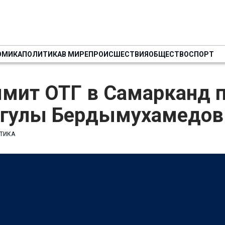
ОМИКА
ПОЛИТИКА
В МИРЕ
ПРОИСШЕСТВИЯ
ОБЩЕСТВО
СПОРТ
ммит ОТГ в Самарканд 
нгулы Бердымухамедов
ТИКА