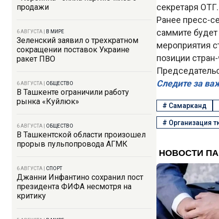
секретаря ОТГ.
продажи
Ранее пресс-с
саммите будет
6 АВГУСТА
|
В МИРЕ
Зеленский заявил о трехкратном
мероприятия с
сокращении поставок Украине
позиции стран
ракет ПВО
Председательст
Следите за ва
6 АВГУСТА
|
ОБЩЕСТВО
В Ташкенте ограничили работу
рынка «Куйлюк»
#
Самарканд
#
Организация т
6 АВГУСТА
|
ОБЩЕСТВО
В Ташкентской области произошел
прорыв пульпопровода АГМК
6 АВГУСТА
|
СПОРТ
Джанни Инфантино сохранил пост
президента ФИФА несмотря на
критику