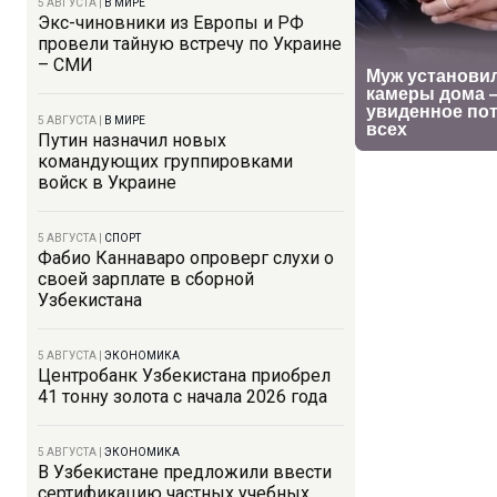
5 АВГУСТА
|
В МИРЕ
Экс-чиновники из Европы и РФ
провели тайную встречу по Украине
– СМИ
5 АВГУСТА
|
В МИРЕ
Путин назначил новых
командующих группировками
войск в Украине
5 АВГУСТА
|
СПОРТ
Фабио Каннаваро опроверг слухи о
своей зарплате в сборной
Узбекистана
5 АВГУСТА
|
ЭКОНОМИКА
Центробанк Узбекистана приобрел
41 тонну золота с начала 2026 года
5 АВГУСТА
|
ЭКОНОМИКА
В Узбекистане предложили ввести
сертификацию частных учебных