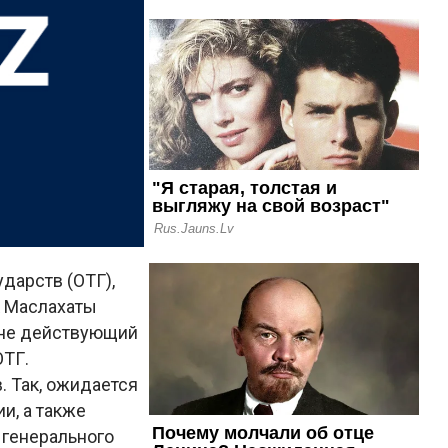
дарств (ОТГ),
к Маслахаты
 не действующий
ОТГ.
. Так, ожидается
и, а также
 генерального