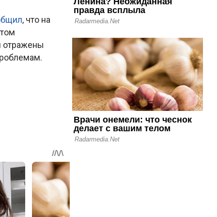
общил
, что на
нтом
й отражены
проблемам.
.