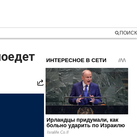
ПОИСК
поедет