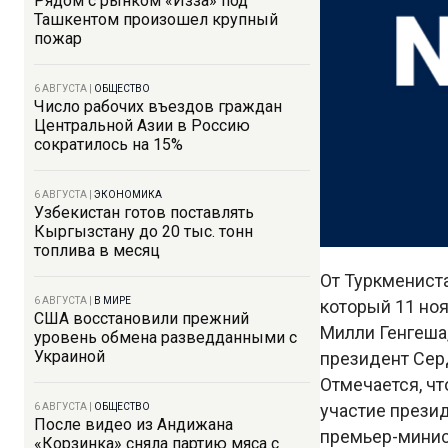
Рядом с рынком «Изза» под
Ташкентом произошел крупный
пожар
6 АВГУСТА
|
ОБЩЕСТВО
Число рабочих въездов граждан
Центральной Азии в Россию
сократилось на 15%
6 АВГУСТА
|
ЭКОНОМИКА
Узбекистан готов поставлять
Кыргызстану до 20 тыс. тонн
топлива в месяц
От Туркмениста
6 АВГУСТА
|
В МИРЕ
который 11 но
США восстановили прежний
Милли Генгеша
уровень обмена разведданными с
Украиной
президент Сер
Отмечается, чт
участие презид
6 АВГУСТА
|
ОБЩЕСТВО
После видео из Андижана
премьер-минист
«Корзинка» сняла партию мяса с