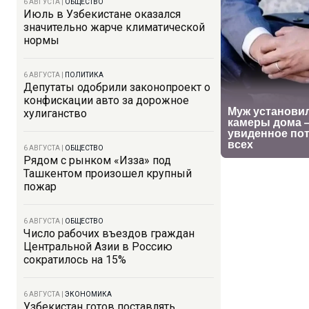
6 АВГУСТА
|
ОБЩЕСТВО
Июль в Узбекистане оказался
значительно жарче климатической
нормы
6 АВГУСТА
|
ПОЛИТИКА
Депутаты одобрили законопроект о
конфискации авто за дорожное
хулиганство
6 АВГУСТА
|
ОБЩЕСТВО
Рядом с рынком «Изза» под
Ташкентом произошел крупный
пожар
6 АВГУСТА
|
ОБЩЕСТВО
Число рабочих въездов граждан
Центральной Азии в Россию
сократилось на 15%
6 АВГУСТА
|
ЭКОНОМИКА
Узбекистан готов поставлять