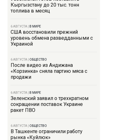
Кыргызстану до 20 тыс. тонн
топлива в месяц
6 АВГУСТА
|
В МИРЕ
США восстановили прежний
уровень обмена разведданными с
Украиной
6 АВГУСТА
|
ОБЩЕСТВО
После видео из Андижана
«Корзинка» сняла партию мяса с
продажи
6 АВГУСТА
|
В МИРЕ
Зеленский заявил о трехкратном
сокращении поставок Украине
ракет ПВО
6 АВГУСТА
|
ОБЩЕСТВО
В Ташкенте ограничили работу
рынка «Куйлюк»