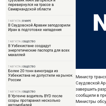
Грузовик MAN загорелся и
перевернулся на трассе в
Самаркандской области
7 АВГУСТА
|
В МИРЕ
В Саудовской Аравии заподозрили
Иран в подготовке нападения
7 АВГУСТА
|
ОБЩЕСТВО
В Узбекистане создадут
энергетические паспорта для всех
махаллей
7 АВГУСТА
|
ОБЩЕСТВО
Более 20 тонн винограда из
Узбекистана не допустили на рынок
Министр транс
России
Саудовской Ар
завершить раз
7 АВГУСТА
|
ОБЩЕСТВО
сообщили в пр
В Ургенче водитель BYD после
ссоры протаранил несколько
Министры обсу
автомобилей