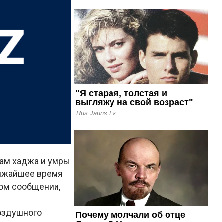
лам хаджа и умры
лижайшее время
ном сообщении,
оздушного