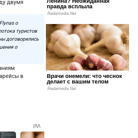
жду двумя
Flynas о
потока туристов
оны договорились
шения о
паниям
иарейсы в