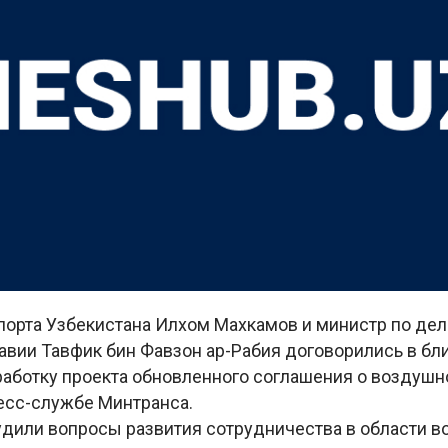
порта Узбекистана Илхом Махкамов и министр по де
авии Тавфик бин Фавзон ар-Рабия договорились в б
работку проекта обновленного соглашения о воздуш
есс-службе Минтранса.
дили вопросы развития сотрудничества в области в