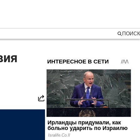
ПОИСК
вия