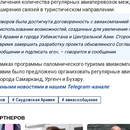
величения количества регулярных авиаперевозок ме
сширения связей в туристическом направлении.
говоров была достигнута договоренность с авиакомпанией 
использовании возможностей, созданных для увеличения 
й Аравии в города Узбекистана и Центральной Азии. Стор
время завершить разработку проекта обновленного Согла
общении и подписать его», – говорится в сообщении.
 рамках программы паломнического туризма авиаком
авии было предложено организовать регулярные ав
орода Самарканд, Ургенч и Бухару.
жными новостями в нашем Telegram-канале
ов
#
Саудовская Аравия
#
авиасообщение