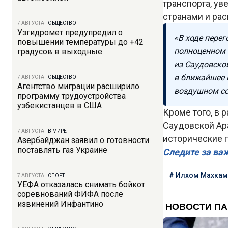
транспорта, у
странами и ра
7 АВГУСТА
|
ОБЩЕСТВО
Узгидромет предупредил о
«В ходе пере
повышении температуры до +42
полноценном 
градусов в выходные
из Саудовско
в ближайшее 
7 АВГУСТА
|
ОБЩЕСТВО
Агентство миграции расширило
воздушном со
программу трудоустройства
узбекистанцев в США
Кроме того, в
Саудовской Ар
7 АВГУСТА
|
В МИРЕ
исторические г
Азербайджан заявил о готовности
поставлять газ Украине
Следите за ва
#
Илхом Махкам
7 АВГУСТА
|
СПОРТ
УЕФА отказалась снимать бойкот
соревнований ФИФА после
извинений Инфантино