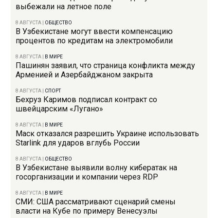
выбежали на летное поле
8 АВГУСТА
|
ОБЩЕСТВО
В Узбекистане могут ввести компенсацию
процентов по кредитам на электромобили
8 АВГУСТА
|
В МИРЕ
Пашинян заявил, что страница конфликта между
Арменией и Азербайджаном закрыта
8 АВГУСТА
|
СПОРТ
Бехруз Каримов подписал контракт со
швейцарским «Лугано»
8 АВГУСТА
|
В МИРЕ
Маск отказался разрешить Украине использовать
Starlink для ударов вглубь России
8 АВГУСТА
|
ОБЩЕСТВО
В Узбекистане выявили волну кибератак на
госорганизации и компании через RDP
8 АВГУСТА
|
В МИРЕ
СМИ: США рассматривают сценарий смены
власти на Кубе по примеру Венесуэлы