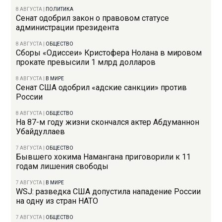
8 АВГУСТА
|
ПОЛИТИКА
Сенат одобрил закон о правовом статусе
администрации президента
8 АВГУСТА
|
ОБЩЕСТВО
Сборы «Одиссеи» Кристофера Нолана в мировом
прокате превысили 1 млрд долларов
8 АВГУСТА
|
В МИРЕ
Сенат США одобрил «адские санкции» против
России
8 АВГУСТА
|
ОБЩЕСТВО
На 87-м году жизни скончался актер Абдуманнон
Убайдуллаев
7 АВГУСТА
|
ОБЩЕСТВО
Бывшего хокима Намангана приговорили к 11
годам лишения свободы
7 АВГУСТА
|
В МИРЕ
WSJ: разведка США допустила нападение России
на одну из стран НАТО
7 АВГУСТА
|
ОБЩЕСТВО