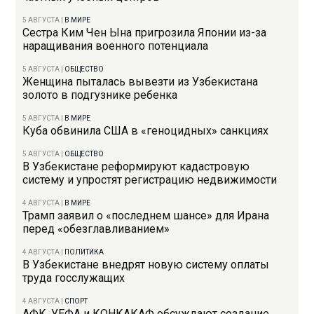
5 АВГУСТА
|
В МИРЕ
Сестра Ким Чен Ына пригрозила Японии из-за
наращивания военного потенциала
5 АВГУСТА
|
ОБЩЕСТВО
Женщина пыталась вывезти из Узбекистана
золото в подгузнике ребенка
5 АВГУСТА
|
В МИРЕ
Куба обвинила США в «геноцидных» санкциях
5 АВГУСТА
|
ОБЩЕСТВО
В Узбекистане реформируют кадастровую
систему и упростят регистрацию недвижимости
4 АВГУСТА
|
В МИРЕ
Трамп заявил о «последнем шансе» для Ирана
перед «обезглавливанием»
4 АВГУСТА
|
ПОЛИТИКА
В Узбекистане внедрят новую систему оплаты
труда госслужащих
4 АВГУСТА
|
СПОРТ
АФК, УЕФА и КОНКАКАФ обсуждают создание