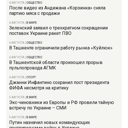
6 АВГУСТА
|
ОБЩЕСТВО
После видео из Андижана «Корзинка» сняла
партию мяса с продажи
6 АВГУСТА
|
В МИРЕ
Зеленский заявил о трехкратном сокращении
поставок Украине ракет ПВО
6 АВГУСТА
|
ОБЩЕСТВО
В Ташкенте ограничили работу рынка «Куйлюк»
6 АВГУСТА
|
ОБЩЕСТВО
В Ташкентской области произошел прорыв
пульпопровода АГМК
6 АВГУСТА
|
СПОРТ
Джанни Инфантино сохранил пост президента
ФИФА несмотря на критику
5 АВГУСТА
|
В МИРЕ
Экс-чиновники из Европы и РФ провели тайную
встречу по Украине – СМИ
5 АВГУСТА
|
В МИРЕ
Путин назначил новых командующих
группировками войск в Украине