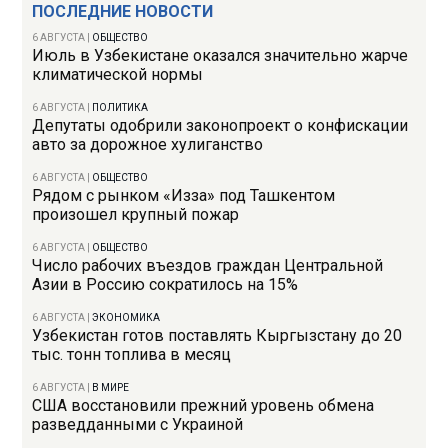
ПОСЛЕДНИЕ НОВОСТИ
6 АВГУСТА
|
ОБЩЕСТВО
Июль в Узбекистане оказался значительно жарче
климатической нормы
6 АВГУСТА
|
ПОЛИТИКА
Депутаты одобрили законопроект о конфискации
авто за дорожное хулиганство
6 АВГУСТА
|
ОБЩЕСТВО
Рядом с рынком «Изза» под Ташкентом
произошел крупный пожар
6 АВГУСТА
|
ОБЩЕСТВО
Число рабочих въездов граждан Центральной
Азии в Россию сократилось на 15%
6 АВГУСТА
|
ЭКОНОМИКА
Узбекистан готов поставлять Кыргызстану до 20
тыс. тонн топлива в месяц
6 АВГУСТА
|
В МИРЕ
США восстановили прежний уровень обмена
разведданными с Украиной