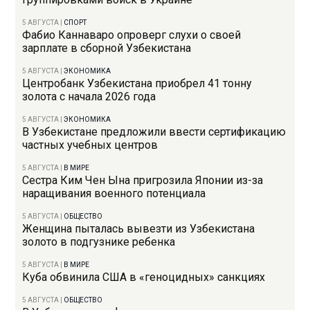
5 АВГУСТА
|
СПОРТ
Фабио Каннаваро опроверг слухи о своей
зарплате в сборной Узбекистана
5 АВГУСТА
|
ЭКОНОМИКА
Центробанк Узбекистана приобрел 41 тонну
золота с начала 2026 года
5 АВГУСТА
|
ЭКОНОМИКА
В Узбекистане предложили ввести сертификацию
частных учебных центров
5 АВГУСТА
|
В МИРЕ
Сестра Ким Чен Ына пригрозила Японии из-за
наращивания военного потенциала
5 АВГУСТА
|
ОБЩЕСТВО
Женщина пыталась вывезти из Узбекистана
золото в подгузнике ребенка
5 АВГУСТА
|
В МИРЕ
Куба обвинила США в «геноцидных» санкциях
5 АВГУСТА
|
ОБЩЕСТВО