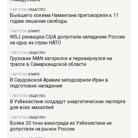
7 АВГУСТА
|
ОБЩЕСТВО
Бывшего хокима Намангана приговорили к 11
годам лишения свободы
7 АВГУСТА
|
В МИРЕ
WSJ: разведка США допустила нападение России
на одну из стран НАТО
7 АВГУСТА
|
ОБЩЕСТВО
Грузовик MAN загорелся и перевернулся на
трассе в Самаркандской области
7 АВГУСТА
|
В МИРЕ
В Саудовской Аравии заподозрили Иран в
подготовке нападения
7 АВГУСТА
|
ОБЩЕСТВО
В Узбекистане создадут энергетические паспорта
для всех махаллей
7 АВГУСТА
|
ОБЩЕСТВО
Более 20 тонн винограда из Узбекистана не
допустили на рынок России