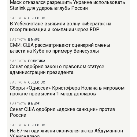
Маск отказался разрешить Украине использовать
Starlink для ударов вглубь России
8 АВГУСТА
|
ОБЩЕСТВО
В Узбекистане выявили волну кибератак на
госорганизации и компании через RDP
8 АВГУСТА
|
В МИРЕ
СМИ: США рассматривают сценарий смены
власти на Кубе по примеру Венесуэлы
8 АВГУСТА
|
ПОЛИТИКА
Сенат одобрил закон о правовом статусе
администрации президента
8 АВГУСТА
|
ОБЩЕСТВО
Сборы «Одиссеи» Кристофера Нолана в мировом
прокате превысили 1 млрд долларов
8 АВГУСТА
|
В МИРЕ
Сенат США одобрил «адские санкции» против
России
8 АВГУСТА
|
ОБЩЕСТВО
На 87-м году жизни скончался актер Абдуманнон
Убайдуллаев