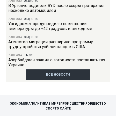
7 АВГУСТА
|
ОБЩЕСТВО
В Ургенче водитель BYD после ссоры протаранил
несколько автомобилей
7 АВГУСТА
|
ОБЩЕСТВО
Узгидромет предупредил о повышении
температуры до +42 градусов в выходные
7 АВГУСТА
|
ОБЩЕСТВО
Агентство миграции расширило программу
трудоустройства узбекистанцев в США
7 АВГУСТА
|
В МИРЕ
Азербайджан заявил о готовности поставлять газ
Украине
ВСЕ НОВОСТИ
ЭКОНОМИКА
ПОЛИТИКА
В МИРЕ
ПРОИСШЕСТВИЯ
ОБЩЕСТВО
СПОРТ
О САЙТЕ