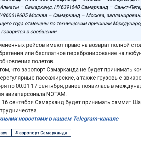
Алматы – Самарканд, HY639\640 Самарканд – Санкт-Пете
Y9606\9605 Москва – Самарканд – Москва, запланированн
ущего года отменены по техническим причинам Междунаро
 говорится в сообщении.
ененных рейсов имеют право на возврат полной сто
обретения или бесплатное перебронирование на люб
обновления полетов.
том, что аэропорт Самарканда не будет принимать к
нерегулярные пассажирские, а также грузовые авиар
бря по 00:01 17 сентября, ранее появилась в междун
я авиаперсонала NОТАМ.
и 16 сентября Самарканд будет принимать саммит Ш
отрудничества.
жными новостями в нашем Telegram-канале
ways
#
аэропорт Самарканда