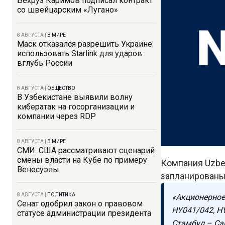
Бехруз Каримов подписал контракт
со швейцарским «Лугано»
8 АВГУСТА
|
В МИРЕ
Маск отказался разрешить Украине
использовать Starlink для ударов
вглубь России
8 АВГУСТА
|
ОБЩЕСТВО
В Узбекистане выявили волну
кибератак на госорганизации и
компании через RDP
8 АВГУСТА
|
В МИРЕ
СМИ: США рассматривают сценарий
смены власти на Кубе по примеру
Компания Uzbek
Венесуэлы
запланированы 
8 АВГУСТА
|
ПОЛИТИКА
«Акционерное 
Сенат одобрил закон о правовом
HY041/042, H
статусе администрации президента
Стамбул – Са