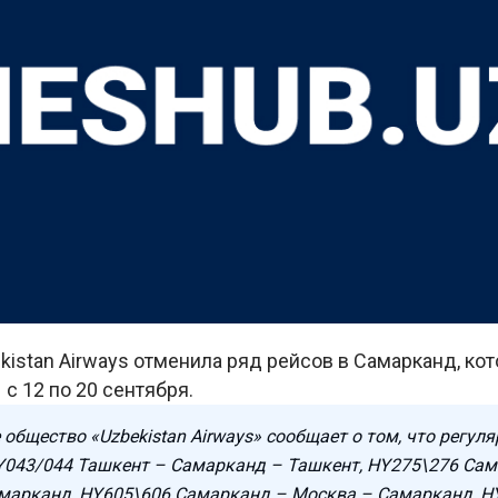
istan Airways отменила ряд рейсов в Самарканд, ко
с 12 по 20 сентября.
общество «Uzbekistan Airways» сообщает о том, что регул
Y043/044 Ташкент – Самарканд – Ташкент, HY275\276 Са
марканд, HY605\606 Самарканд – Москва – Самарканд, H