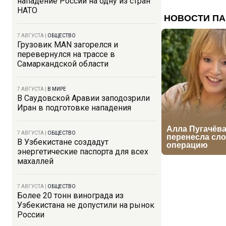
нападение России на одну из стран
НАТО
7 АВГУСТА
|
ОБЩЕСТВО
Грузовик MAN загорелся и
перевернулся на трассе в
Самаркандской области
7 АВГУСТА
|
В МИРЕ
В Саудовской Аравии заподозрили
Иран в подготовке нападения
7 АВГУСТА
|
ОБЩЕСТВО
В Узбекистане создадут
энергетические паспорта для всех
махаллей
7 АВГУСТА
|
ОБЩЕСТВО
Более 20 тонн винограда из
Узбекистана не допустили на рынок
России