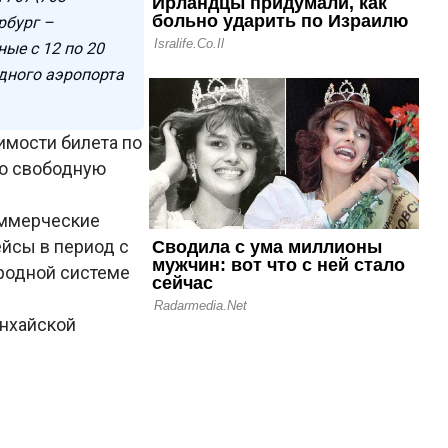
рбург –
ые с 12 по 20
дного аэропорта
имости билета по
ую свободную
оммерческие
ейсы в период с
ародной системе
анхайской