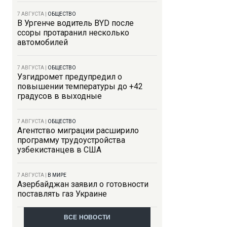
7 АВГУСТА
|
ОБЩЕСТВО
В Ургенче водитель BYD после
ссоры протаранил несколько
автомобилей
7 АВГУСТА
|
ОБЩЕСТВО
Узгидромет предупредил о
повышении температуры до +42
градусов в выходные
7 АВГУСТА
|
ОБЩЕСТВО
Агентство миграции расширило
программу трудоустройства
узбекистанцев в США
7 АВГУСТА
|
В МИРЕ
Азербайджан заявил о готовности
поставлять газ Украине
ВСЕ НОВОСТИ