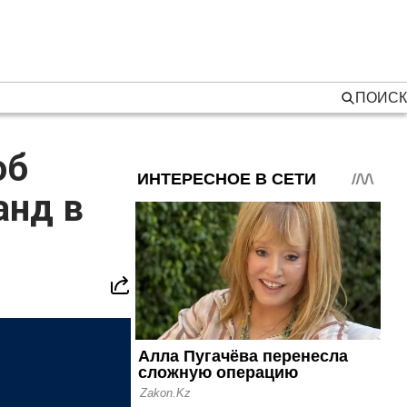
ПОИСК
об
анд в