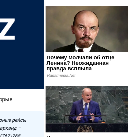
торые
ярные рейсы
марканд –
Y767\768