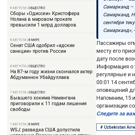
Самарканд – 
8 АВГУСТА
|
ОБЩЕСТВО
Сборы «Одиссеи» Кристофера
Самарканд, H
Нолана в мировом прокате
сентября тек
превысили 1 млрд долларов
Самарканд», -
8 АВГУСТА
|
В МИРЕ
Пассажиры отм
Сенат США одобрил «адские
месту его при
санкции» против России
дату после воз
Информация о 
8 АВГУСТА
|
ОБЩЕСТВО
На 87-м году жизни скончался актер
регулярные и 
Абдуманнон Убайдуллаев
00:01 14 сентя
оповещений дл
7 АВГУСТА
|
ОБЩЕСТВО
Напомним, 15 
Бывшего хокима Намангана
приговорили к 11 годам лишения
организации с
свободы
Следите за ва
7 АВГУСТА
|
В МИРЕ
#
Uzbekistan Air
WSJ: разведка США допустила