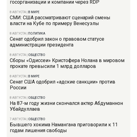
госорганизации и компании через RDP
8 АВГУСТА
|
В МИРЕ
СМИ: США рассматривают сценарий смены
власти на Кубе по примеру Венесуэлы
8 АВГУСТА
|
ПОЛИТИКА
Сенат одобрил закон о правовом статусе
администрации президента
8 АВГУСТА
|
ОБЩЕСТВО
Сборы «Одиссеи» Кристофера Нолана в мировом
прокате превысили 1 млрд долларов
8 АВГУСТА
|
В МИРЕ
Сенат США одобрил «адские санкции» против
России
8 АВГУСТА
|
ОБЩЕСТВО
На 87-м году жизни скончался актер Абдуманнон
Убайдуллаев
7 АВГУСТА
|
ОБЩЕСТВО
Бывшего хокима Намангана приговорили к 11
годам лишения свободы