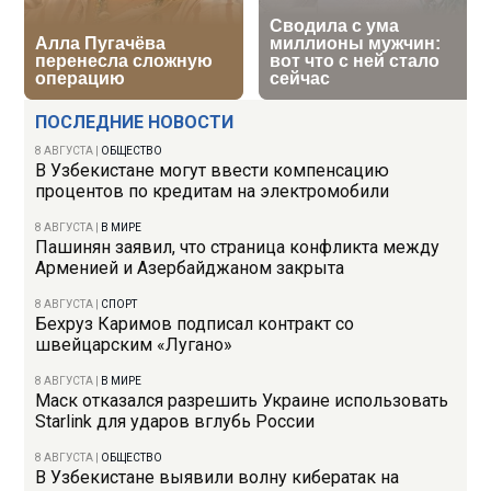
ПОСЛЕДНИЕ НОВОСТИ
8 АВГУСТА
|
ОБЩЕСТВО
В Узбекистане могут ввести компенсацию
процентов по кредитам на электромобили
8 АВГУСТА
|
В МИРЕ
Пашинян заявил, что страница конфликта между
Арменией и Азербайджаном закрыта
8 АВГУСТА
|
СПОРТ
Бехруз Каримов подписал контракт со
швейцарским «Лугано»
8 АВГУСТА
|
В МИРЕ
Маск отказался разрешить Украине использовать
Starlink для ударов вглубь России
8 АВГУСТА
|
ОБЩЕСТВО
В Узбекистане выявили волну кибератак на