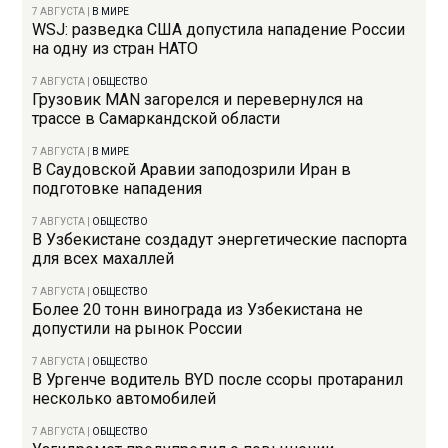
7 АВГУСТА
|
В МИРЕ
WSJ: разведка США допустила нападение России
на одну из стран НАТО
7 АВГУСТА
|
ОБЩЕСТВО
Грузовик MAN загорелся и перевернулся на
трассе в Самаркандской области
7 АВГУСТА
|
В МИРЕ
В Саудовской Аравии заподозрили Иран в
подготовке нападения
7 АВГУСТА
|
ОБЩЕСТВО
В Узбекистане создадут энергетические паспорта
для всех махаллей
7 АВГУСТА
|
ОБЩЕСТВО
Более 20 тонн винограда из Узбекистана не
допустили на рынок России
7 АВГУСТА
|
ОБЩЕСТВО
В Ургенче водитель BYD после ссоры протаранил
несколько автомобилей
7 АВГУСТА
|
ОБЩЕСТВО