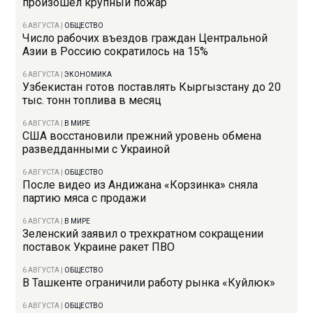
произошел крупный пожар
6 АВГУСТА
|
ОБЩЕСТВО
Число рабочих въездов граждан Центральной
Азии в Россию сократилось на 15%
6 АВГУСТА
|
ЭКОНОМИКА
Узбекистан готов поставлять Кыргызстану до 20
тыс. тонн топлива в месяц
6 АВГУСТА
|
В МИРЕ
США восстановили прежний уровень обмена
разведданными с Украиной
6 АВГУСТА
|
ОБЩЕСТВО
После видео из Андижана «Корзинка» сняла
партию мяса с продажи
6 АВГУСТА
|
В МИРЕ
Зеленский заявил о трехкратном сокращении
поставок Украине ракет ПВО
6 АВГУСТА
|
ОБЩЕСТВО
В Ташкенте ограничили работу рынка «Куйлюк»
6 АВГУСТА
|
ОБЩЕСТВО