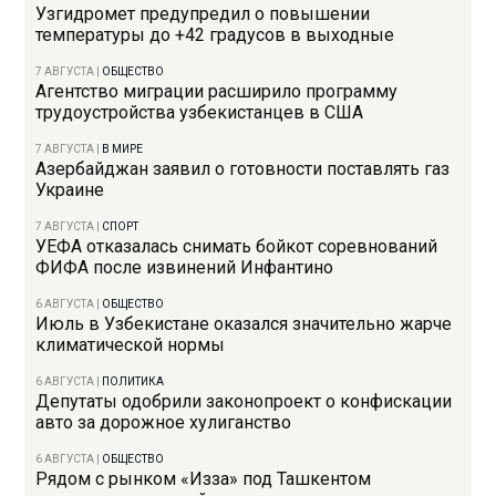
Узгидромет предупредил о повышении
температуры до +42 градусов в выходные
7 АВГУСТА
|
ОБЩЕСТВО
Агентство миграции расширило программу
трудоустройства узбекистанцев в США
7 АВГУСТА
|
В МИРЕ
Азербайджан заявил о готовности поставлять газ
Украине
7 АВГУСТА
|
СПОРТ
УЕФА отказалась снимать бойкот соревнований
ФИФА после извинений Инфантино
6 АВГУСТА
|
ОБЩЕСТВО
Июль в Узбекистане оказался значительно жарче
климатической нормы
6 АВГУСТА
|
ПОЛИТИКА
Депутаты одобрили законопроект о конфискации
авто за дорожное хулиганство
6 АВГУСТА
|
ОБЩЕСТВО
Рядом с рынком «Изза» под Ташкентом