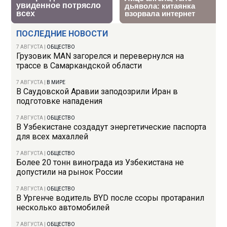
ПОСЛЕДНИЕ НОВОСТИ
7 АВГУСТА
|
ОБЩЕСТВО
Грузовик MAN загорелся и перевернулся на
трассе в Самаркандской области
7 АВГУСТА
|
В МИРЕ
В Саудовской Аравии заподозрили Иран в
подготовке нападения
7 АВГУСТА
|
ОБЩЕСТВО
В Узбекистане создадут энергетические паспорта
для всех махаллей
7 АВГУСТА
|
ОБЩЕСТВО
Более 20 тонн винограда из Узбекистана не
допустили на рынок России
7 АВГУСТА
|
ОБЩЕСТВО
В Ургенче водитель BYD после ссоры протаранил
несколько автомобилей
7 АВГУСТА
|
ОБЩЕСТВО