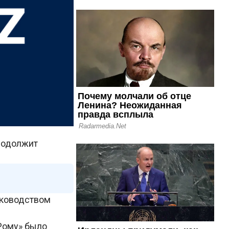
родолжит
уководством
«Рому» было