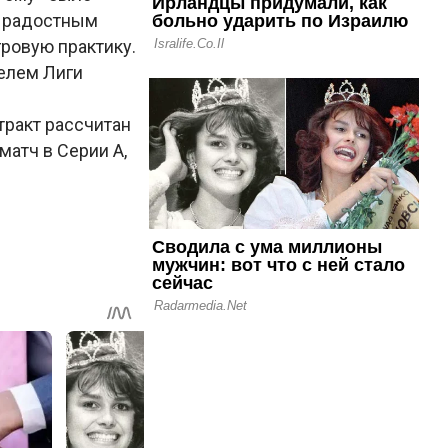
е радостным
ровую практику.
телем Лиги
тракт рассчитан
матч в Серии А,