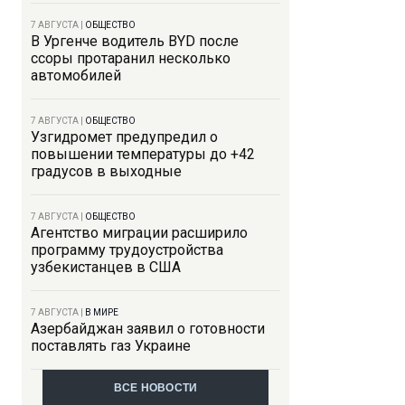
7 АВГУСТА
|
ОБЩЕСТВО
В Ургенче водитель BYD после
ссоры протаранил несколько
автомобилей
7 АВГУСТА
|
ОБЩЕСТВО
Узгидромет предупредил о
повышении температуры до +42
градусов в выходные
7 АВГУСТА
|
ОБЩЕСТВО
Агентство миграции расширило
программу трудоустройства
узбекистанцев в США
7 АВГУСТА
|
В МИРЕ
Азербайджан заявил о готовности
поставлять газ Украине
ВСЕ НОВОСТИ