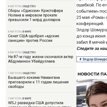
ошибкой. По е
8 АВГУСТА
|
ОБЩЕСТВО
Сборы «Одиссеи» Кристофера
событием» посл
Нолана в мировом прокате
25 мая «Рома» 
превысили 1 млрд долларов
конференций.
Элдор Шомуродо
8 АВГУСТА
|
В МИРЕ
до конца июня 
Сенат США одобрил «адские
санкции» против России
забил 8 мячей 
Следите за на
8 АВГУСТА
|
ОБЩЕСТВО
На 87-м году жизни скончался актер
#
Элдор Шомур
Абдуманнон Убайдуллаев
7 АВГУСТА
|
ОБЩЕСТВО
Бывшего хокима Намангана
приговорили к 11 годам лишения
свободы
7 АВГУСТА
|
В МИРЕ
WSJ: разведка США допустила