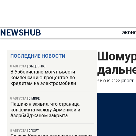
NEWSHUB
ЭКОН
Шомур
ПОСЛЕДНИЕ НОВОСТИ
дальн
8 АВГУСТА
|
ОБЩЕСТВО
В Узбекистане могут ввести
компенсацию процентов по
2 ИЮНЯ 2022
|
СПОРТ
кредитам на электромобили
8 АВГУСТА
|
В МИРЕ
Пашинян заявил, что страница
конфликта между Арменией и
Азербайджаном закрыта
8 АВГУСТА
|
СПОРТ