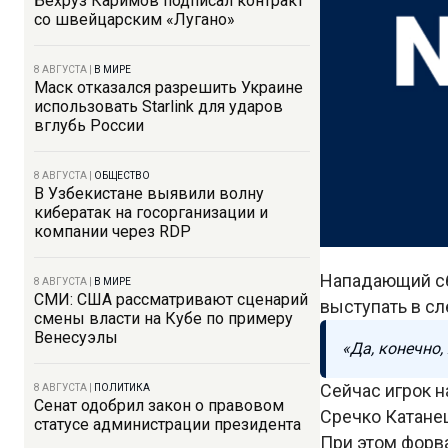
Бехруз Каримов подписал контракт
со швейцарским «Лугано»
8 АВГУСТА
|
В МИРЕ
Маск отказался разрешить Украине
использовать Starlink для ударов
вглубь России
8 АВГУСТА
|
ОБЩЕСТВО
В Узбекистане выявили волну
кибератак на госорганизации и
компании через RDP
Нападающий сб
8 АВГУСТА
|
В МИРЕ
СМИ: США рассматривают сценарий
выступать в с
смены власти на Кубе по примеру
Венесуэлы
«Да, конечно,
Сейчас игрок н
8 АВГУСТА
|
ПОЛИТИКА
Сенат одобрил закон о правовом
Сречко Катане
статусе администрации президента
При этом форва