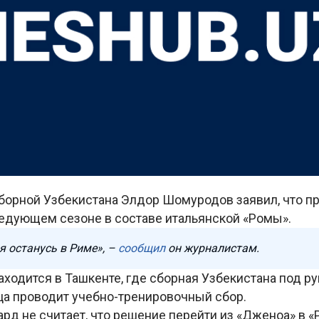
орной Узбекистана Элдор Шомуродов заявил, что п
ледующем сезоне в составе итальянской «Ромы».
 я останусь в Риме», –
сообщил
он журналистам.
аходится в Ташкенте, где сборная Узбекистана под р
ца проводит учебно-тренировочный сбор.
рд не считает, что решение перейти из «Дженоа» в 