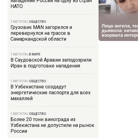
нападение России на одну из стран
НАТО
7 АВГУСТА
|
ОБЩЕСТВО
Грузовик MAN загорелся и
перевернулся на трассе в
Самаркандской области
7 АВГУСТА
|
В МИРЕ
В Саудовской Аравии заподозрили
Иран в подготовке нападения
7 АВГУСТА
|
ОБЩЕСТВО
В Узбекистане создадут
энергетические паспорта для всех
махаллей
7 АВГУСТА
|
ОБЩЕСТВО
Более 20 тонн винограда из
Узбекистана не допустили на рынок
России