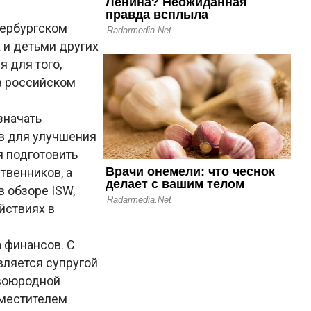
тербургском
и детьми других
 для того,
в российском
значать
ов для улучшения
 подготовить
твенников, а
 обзоре ISW,
йствиях в
 финансов. С
вляется супругой
двоюродной
аместителем