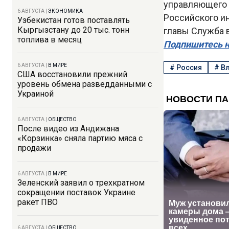
управляющего 
6 АВГУСТА
|
ЭКОНОМИКА
Российского ин
Узбекистан готов поставлять
Кыргызстану до 20 тыс. тонн
главы Служба 
топлива в месяц
Подпишитесь н
6 АВГУСТА
|
В МИРЕ
#
Россия
#
Вл
США восстановили прежний
уровень обмена разведданными с
Украиной
6 АВГУСТА
|
ОБЩЕСТВО
После видео из Андижана
«Корзинка» сняла партию мяса с
продажи
6 АВГУСТА
|
В МИРЕ
Зеленский заявил о трехкратном
сокращении поставок Украине
ракет ПВО
6 АВГУСТА
|
ОБЩЕСТВО