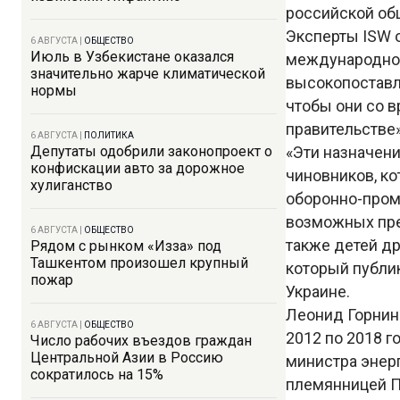
российской об
Эксперты ISW 
6 АВГУСТА
|
ОБЩЕСТВО
Июль в Узбекистане оказался
международном
значительно жарче климатической
высокопоставле
нормы
чтобы они со 
правительстве»
6 АВГУСТА
|
ПОЛИТИКА
Депутаты одобрили законопроект о
«Эти назначени
конфискации авто за дорожное
чиновников, к
хулиганство
оборонно-пром
возможных пре
6 АВГУСТА
|
ОБЩЕСТВО
также детей др
Рядом с рынком «Изза» под
Ташкентом произошел крупный
который публи
пожар
Украине.
Леонид Горнин
6 АВГУСТА
|
ОБЩЕСТВО
2012 по 2018 г
Число рабочих въездов граждан
Центральной Азии в Россию
министра энер
сократилось на 15%
племянницей П