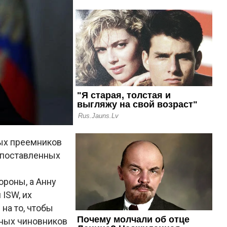
ых преемников
копоставленных
роны, а Анну
ISW, их
на то, чтобы
нных чиновников