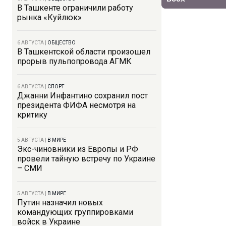
В Ташкенте ограничили работу
рынка «Куйлюк»
6 АВГУСТА
|
ОБЩЕСТВО
В Ташкентской области произошел
прорыв пульпопровода АГМК
6 АВГУСТА
|
СПОРТ
Джанни Инфантино сохранил пост
президента ФИФА несмотря на
критику
5 АВГУСТА
|
В МИРЕ
Экс-чиновники из Европы и РФ
провели тайную встречу по Украине
– СМИ
5 АВГУСТА
|
В МИРЕ
Путин назначил новых
командующих группировками
войск в Украине