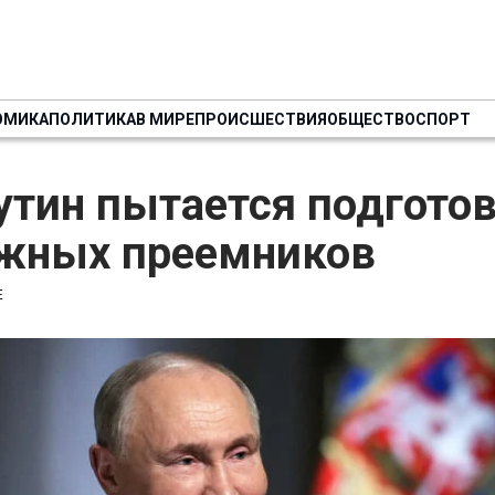
ОМИКА
ПОЛИТИКА
В МИРЕ
ПРОИСШЕСТВИЯ
ОБЩЕСТВО
СПОРТ
утин пытается подгото
жных преемников
Е