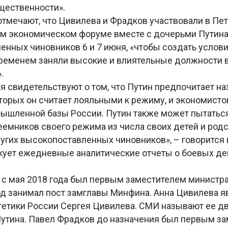
щественности».
отмечают, что Цивилева и Фрадков участвовали в Пе
 экономическом форуме вместе с дочерьми Путина 
нных чиновников 6 и 7 июня, «чтобы создать условия
временем заняли высокие и влиятельные должности 
.
я свидетельствуют о том, что Путин предпочитает на
оторых он считает лояльными к режиму, и экономист
ышленной базы России. Путин также может пытаться
емников своего режима из числа своих детей и родс
угих высокопоставленных чиновников», – говорится в
кует ежедневные аналитические отчеты о боевых де
 с мая 2018 года был первым заместителем министра
од занимал пост замглавы Минфина. Анна Цивилева я
гетики России Сергея Цивилева. СМИ называют ее 
утина. Павел Фрадков до назначения был первым з