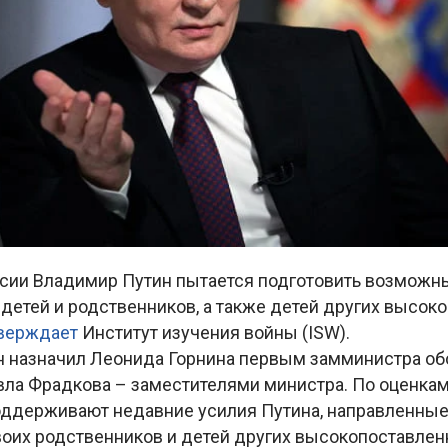
сии Владимир Путин пытается подготовить возможн
 детей и родственников, а также детей других высо
верждает
Институт изучения войны (ISW).
н назначил Леонида Горнина первым замминистра обо
ла Фрадкова – заместителями министра. По оценкам 
оддерживают недавние усилия Путина, направленные 
воих родственников и детей других высокопоставле