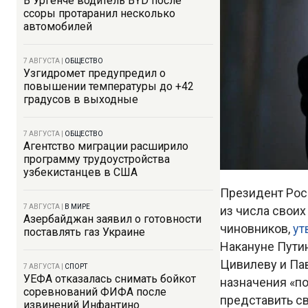
В Ургенче водитель BYD после
ссоры протаранил несколько
автомобилей
7 АВГУСТА
|
ОБЩЕСТВО
Узгидромет предупредил о
повышении температуры до +42
градусов в выходные
7 АВГУСТА
|
ОБЩЕСТВО
Агентство миграции расширило
программу трудоустройства
узбекистанцев в США
Президент Рос
7 АВГУСТА
|
В МИРЕ
из числа своих
Азербайджан заявил о готовности
чиновников,
ут
поставлять газ Украине
Накануне Пути
Цивилеву и Пав
7 АВГУСТА
|
СПОРТ
УЕФА отказалась снимать бойкот
назначения «п
соревнований ФИФА после
представить с
извинений Инфантино