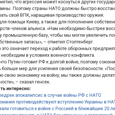
метил, что агрессия может коснуться других государ
аины. Поэтому страны НАТО должны быстро восстан
ать свой ВПК, наращивая производство оружия.
 для помощи Киеву, а также для пополнения собств
арств-членов альянса. «Нам необходимо быстрее вос
у промышленную базу, чтобы мы могли увеличить пос
бственные запасы», – отметил Столтенберг.
о это означает переход к работе оборонных предприя
 необходим в условиях военного конфликта.
 что Путин готовит РФ к долгой войне, поэтому союз
 больше мер для усиления своей безопасности. «По
сю свою экономику на войну, мы также должны делат
ости», – сказал генсек.
ть интересно:
едрек апокалипсис в случае войны РФ с НАТО
ермания противодействуют вступлению Украины в НА
али готовиться к войне с Россией в ближайшие 20 л