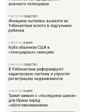
военного потенциала
5 АВГУСТА
|
ОБЩЕСТВО
Женщина пыталась вывезти из
Узбекистана золото в подгузнике
ребенка
5 АВГУСТА
|
В МИРЕ
Куба обвинила США в
«геноцидных» санкциях
5 АВГУСТА
|
ОБЩЕСТВО
В Узбекистане реформируют
кадастровую систему и упростят
регистрацию недвижимости
4 АВГУСТА
|
В МИРЕ
Трамп заявил о «последнем шансе»
для Ирана перед
«обезглавливанием»