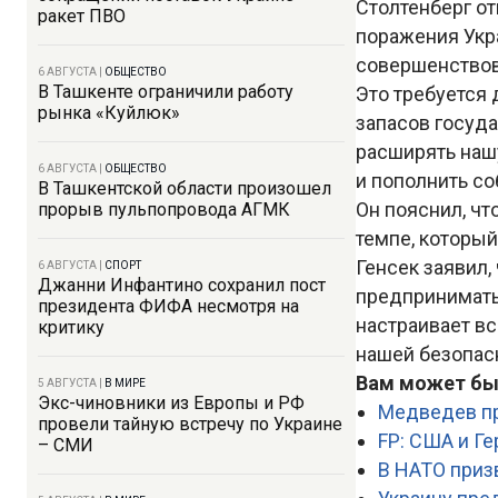
Столтенберг от
ракет ПВО
поражения Укр
совершенствов
6 АВГУСТА
|
ОБЩЕСТВО
В Ташкенте ограничили работу
Это требуется
рынка «Куйлюк»
запасов госуд
расширять наш
6 АВГУСТА
|
ОБЩЕСТВО
и пополнить со
В Ташкентской области произошел
Он пояснил, чт
прорыв пульпопровода АГМК
темпе, который
Генсек заявил,
6 АВГУСТА
|
СПОРТ
Джанни Инфантино сохранил пост
предпринимать
президента ФИФА несмотря на
настраивает в
критику
нашей безопасн
Вам может бы
5 АВГУСТА
|
В МИРЕ
Экс-чиновники из Европы и РФ
Медведев пр
провели тайную встречу по Украине
FP: США и Г
– СМИ
В НАТО призв