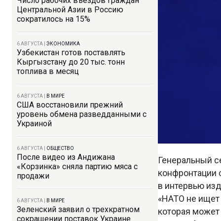
Число рабочих въездов граждан
Центральной Азии в Россию
сократилось на 15%
6 АВГУСТА
|
ЭКОНОМИКА
Узбекистан готов поставлять
Кыргызстану до 20 тыс. тонн
топлива в месяц
6 АВГУСТА
|
В МИРЕ
США восстановили прежний
уровень обмена разведданными с
Украиной
6 АВГУСТА
|
ОБЩЕСТВО
После видео из Андижана
Генеральный се
«Корзинка» сняла партию мяса с
конфронтации с
продажи
в интервью изд
«НАТО не ищет
6 АВГУСТА
|
В МИРЕ
Зеленский заявил о трехкратном
которая может 
сокращении поставок Украине