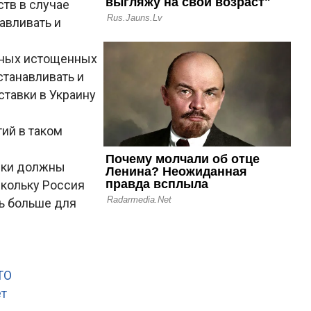
ств в случае
авливать и
енных истощенных
станавливать и
тавки в Украину
тий в таком
ники должны
скольку Россия
ь больше для
ТО
ет