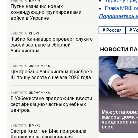
Украину пре
5 АВГУСТА
|
В МИРЕ
Путин назначил новых
Глава МВФ о
командующих группировками
Подпишитесь н
войск в Украине
#
Россия
#
Ук
5 АВГУСТА
|
СПОРТ
Фабио Каннаваро опроверг слухи о
своей зарплате в сборной
Узбекистана
5 АВГУСТА
|
ЭКОНОМИКА
Центробанк Узбекистана приобрел
41 тонну золота с начала 2026 года
5 АВГУСТА
|
ЭКОНОМИКА
В Узбекистане предложили ввести
сертификацию частных учебных
центров
5 АВГУСТА
|
В МИРЕ
Сестра Ким Чен Ына пригрозила
Японии из-за наращивания