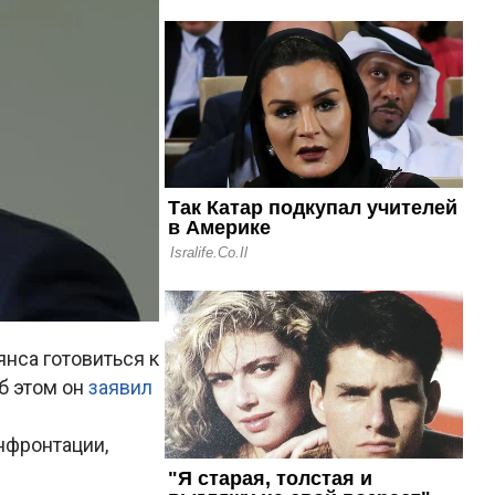
нса готовиться к
б этом он
заявил
нфронтации,