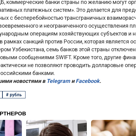
ЦБ, коммерческие банки страны по желанию могут ор
рнативных платежных систем». Это делается для пре
нных с бесперебойностью трансграничных взаиморасч
воевременного и неограниченного осуществления пл
народным операциям хозяйствующих субъектов и н
в рамках санкций против России, которая является 
ером Узбекистана, семь банков этой страны отключе
овыми сообщениями SWIFT. Кроме того, другие фин
рактически не позволяют проводить долларовые опе
оссийскими банками.
шими новостями в
Telegram
и
Facebook
.
#
рубль