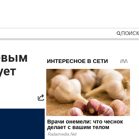
ПОИСК
левым
ует