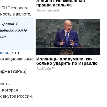
н СНГ «совсем
ность в валюте.
 уровня. В
ошениях. Кроме
зал
аявил
, что
 на национальные
бирже (УзРВБ)
.
ность
 которая
 внутри России,