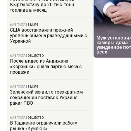
Кыргызстану до 20 тыс. тонн
топлива в месяц
6 АВГУСТА
|
В МИРЕ
США восстановили прежний
уровень обмена разведданными с
Украиной
6 АВГУСТА
|
ОБЩЕСТВО
После видео из Андижана
«Корзинка» сняла партию мяса с
продажи
6 АВГУСТА
|
В МИРЕ
Зеленский заявил о трехкратном
сокращении поставок Украине
ракет ПВО
6 АВГУСТА
|
ОБЩЕСТВО
В Ташкенте ограничили работу
рынка «Куйлюк»