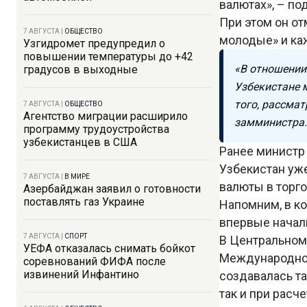
валютах», – по
При этом он от
7 АВГУСТА
|
ОБЩЕСТВО
молодые» и ка
Узгидромет предупредил о
повышении температуры до +42
«В отношении 
градусов в выходные
Узбекистане 
того, рассма
7 АВГУСТА
|
ОБЩЕСТВО
Агентство миграции расширило
замминистра.
программу трудоустройства
узбекистанцев в США
Ранее министр
Узбекистан уж
7 АВГУСТА
|
В МИРЕ
валюты в торго
Азербайджан заявил о готовности
поставлять газ Украине
Напомним, в к
впервые начали
7 АВГУСТА
|
СПОРТ
В Центральном
УЕФА отказалась снимать бойкот
Международной
соревнований ФИФА после
извинений Инфантино
создавалась та
так и при расч