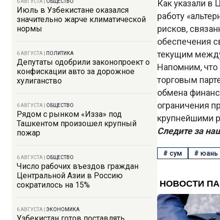
Как указали в 
6 АВГУСТА
|
ОБЩЕСТВО
Июль в Узбекистане оказался
работу «альте
значительно жарче климатической
рисков, связа
нормы
обеспечения с
текущим между
6 АВГУСТА
|
ПОЛИТИКА
Депутаты одобрили законопроект о
Напомним, что 
конфискации авто за дорожное
торговым парт
хулиганство
обмена финанс
ограничения п
6 АВГУСТА
|
ОБЩЕСТВО
Рядом с рынком «Изза» под
крупнейшими р
Ташкентом произошел крупный
Следите за на
пожар
#
сум
#
юань
6 АВГУСТА
|
ОБЩЕСТВО
Число рабочих въездов граждан
Центральной Азии в Россию
сократилось на 15%
6 АВГУСТА
|
ЭКОНОМИКА
Узбекистан готов поставлять