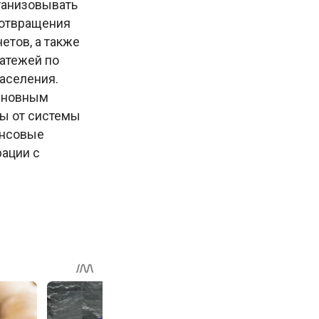
ганизовывать
дотвращения
етов, а также
атежей по
аселения.
основным
ны от системы
ансовые
рации с