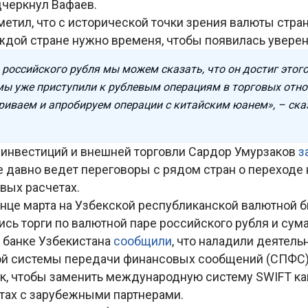
дчеркнул Вафаев.
метил, что с исторической точки зрения валюты стра
ждой стране нужно временя, чтобы появилась уверен
российского рубля мы можем сказать, что он достиг этого
мы уже приступили к рублевым операциям в торговых отн
триваем и апробируем операции с китайским юанем», – ска
 инвестиций и внешней торговли Сардор Умурзаков
з
е давно ведет переговоры с рядом стран о переходе
вых расчетах.
онце марта на Узбекской республиканской валютной 
сь торги по валютной паре российского рубля и сума
 банке Узбекистана
сообщили
, что наладили деятель
 системы передачи финансовых сообщений (СПФС),
к, чтобы заменить международную систему SWIFT как
етах с зарубежными партнерами.