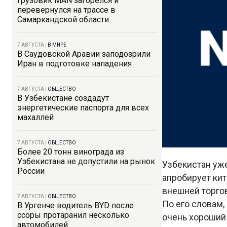
Грузовик MAN загорелся и
перевернулся на трассе в
Самаркандской области
7 АВГУСТА
|
В МИРЕ
В Саудовской Аравии заподозрили
Иран в подготовке нападения
7 АВГУСТА
|
ОБЩЕСТВО
В Узбекистане создадут
энергетические паспорта для всех
махаллей
7 АВГУСТА
|
ОБЩЕСТВО
Более 20 тонн винограда из
Узбекистана не допустили на рынок
Узбекистан уже
России
апробирует кит
внешней торго
7 АВГУСТА
|
ОБЩЕСТВО
По его словам,
В Ургенче водитель BYD после
ссоры протаранил несколько
очень хороший
автомобилей