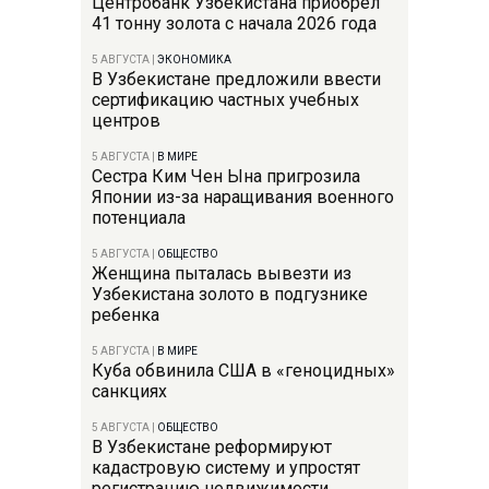
Центробанк Узбекистана приобрел
41 тонну золота с начала 2026 года
5 АВГУСТА
|
ЭКОНОМИКА
В Узбекистане предложили ввести
сертификацию частных учебных
центров
5 АВГУСТА
|
В МИРЕ
Сестра Ким Чен Ына пригрозила
Японии из-за наращивания военного
потенциала
5 АВГУСТА
|
ОБЩЕСТВО
Женщина пыталась вывезти из
Узбекистана золото в подгузнике
ребенка
5 АВГУСТА
|
В МИРЕ
Куба обвинила США в «геноцидных»
санкциях
5 АВГУСТА
|
ОБЩЕСТВО
В Узбекистане реформируют
кадастровую систему и упростят
регистрацию недвижимости