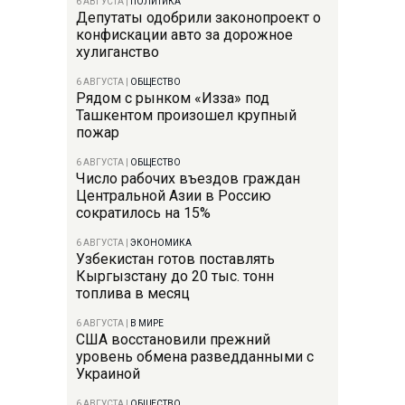
6 АВГУСТА
|
ПОЛИТИКА
Депутаты одобрили законопроект о
конфискации авто за дорожное
хулиганство
6 АВГУСТА
|
ОБЩЕСТВО
Рядом с рынком «Изза» под
Ташкентом произошел крупный
пожар
6 АВГУСТА
|
ОБЩЕСТВО
Число рабочих въездов граждан
Центральной Азии в Россию
сократилось на 15%
6 АВГУСТА
|
ЭКОНОМИКА
Узбекистан готов поставлять
Кыргызстану до 20 тыс. тонн
топлива в месяц
6 АВГУСТА
|
В МИРЕ
США восстановили прежний
уровень обмена разведданными с
Украиной
6 АВГУСТА
|
ОБЩЕСТВО