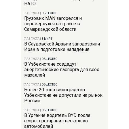
НАТО
7 АВГУСТА
|
ОБЩЕСТВО
Грузовик MAN загорелся и
перевернулся на трассе в
Самаркандской области
7 АВГУСТА
|
В МИРЕ
В Саудовской Аравии заподозрили
Иран в подготовке нападения
7 АВГУСТА
|
ОБЩЕСТВО
В Узбекистане создадут
энергетические паспорта для всех
махаллей
7 АВГУСТА
|
ОБЩЕСТВО
Более 20 тонн винограда из
Узбекистана не допустили на рынок
России
7 АВГУСТА
|
ОБЩЕСТВО
В Ургенче водитель BYD после
ссоры протаранил несколько
автомобилей