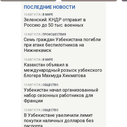
ПОСЛЕДНИЕ НОВОСТИ
10 АВГУСТА
|
В МИРЕ
Зеленский: КНДР отправит в
Россию до 50 тыс. военных
10 АВГУСТА
|
ПРОИСШЕСТВИЯ
Семь граждан Узбекистана погибли
при атаке беспилотников на
Нижнекамск
10 АВГУСТА
|
В МИРЕ
Казахстан объявил в
международный розыск узбекского
блогера Махмуда Хикматова
10 АВГУСТА
|
ОБЩЕСТВО
Узбекистан начал организованный
набор сезонных работников для
Франции
10 АВГУСТА
|
ОБЩЕСТВО
В Узбекистане увеличили лимит
покупки наличных долларов без
паспорта