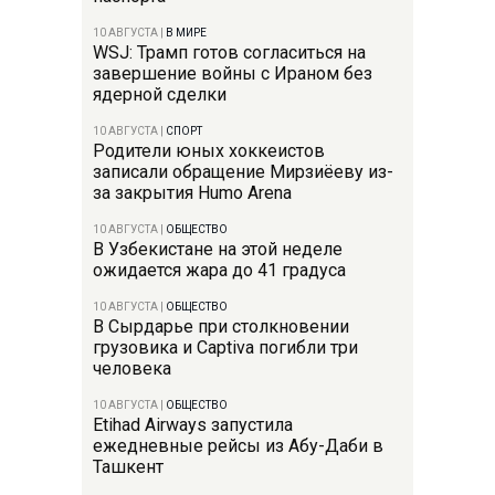
10 АВГУСТА
|
В МИРЕ
WSJ: Трамп готов согласиться на
завершение войны с Ираном без
ядерной сделки
10 АВГУСТА
|
СПОРТ
Родители юных хоккеистов
записали обращение Мирзиёеву из-
за закрытия Humo Arena
10 АВГУСТА
|
ОБЩЕСТВО
В Узбекистане на этой неделе
ожидается жара до 41 градуса
10 АВГУСТА
|
ОБЩЕСТВО
В Сырдарье при столкновении
грузовика и Captiva погибли три
человека
10 АВГУСТА
|
ОБЩЕСТВО
Etihad Airways запустила
ежедневные рейсы из Абу-Даби в
Ташкент