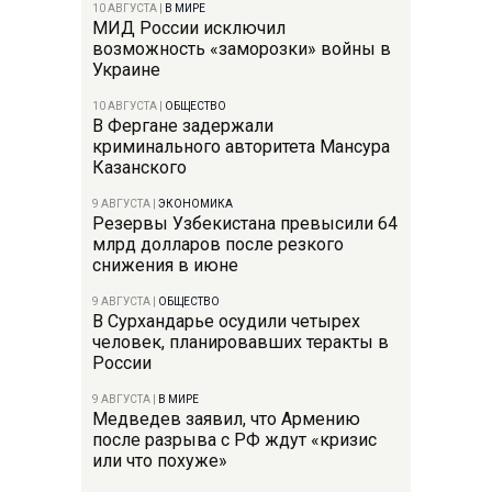
10 АВГУСТА
|
В МИРЕ
МИД России исключил
возможность «заморозки» войны в
Украине
10 АВГУСТА
|
ОБЩЕСТВО
В Фергане задержали
криминального авторитета Мансура
Казанского
9 АВГУСТА
|
ЭКОНОМИКА
Резервы Узбекистана превысили 64
млрд долларов после резкого
снижения в июне
9 АВГУСТА
|
ОБЩЕСТВО
В Сурхандарье осудили четырех
человек, планировавших теракты в
России
9 АВГУСТА
|
В МИРЕ
Медведев заявил, что Армению
после разрыва с РФ ждут «кризис
или что похуже»