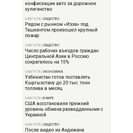
конфискации авто за дорожное
хулиганство
6 АВГУСТА
|
ОБЩЕСТВО
Рядом с рынком «Изза» под
Ташкентом произошел крупный
пожар
6 АВГУСТА
|
ОБЩЕСТВО
Число рабочих въездов граждан
Центральной Азии в Россию
сократилось на 15%
6 АВГУСТА
|
ЭКОНОМИКА
Узбекистан готов поставлять
Кыргызстану до 20 тыс. тонн
топлива в месяц
6 АВГУСТА
|
В МИРЕ
США восстановили прежний
уровень обмена разведданными с
Украиной
6 АВГУСТА
|
ОБЩЕСТВО
После видео из Андижана