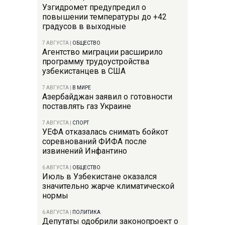
Узгидромет предупредил о
повышении температуры до +42
градусов в выходные
7 АВГУСТА
|
ОБЩЕСТВО
Агентство миграции расширило
программу трудоустройства
узбекистанцев в США
7 АВГУСТА
|
В МИРЕ
Азербайджан заявил о готовности
поставлять газ Украине
7 АВГУСТА
|
СПОРТ
УЕФА отказалась снимать бойкот
соревнований ФИФА после
извинений Инфантино
6 АВГУСТА
|
ОБЩЕСТВО
Июль в Узбекистане оказался
значительно жарче климатической
нормы
6 АВГУСТА
|
ПОЛИТИКА
Депутаты одобрили законопроект о