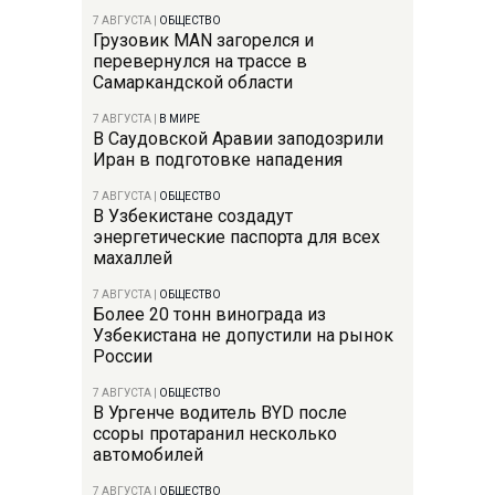
7 АВГУСТА
|
ОБЩЕСТВО
Грузовик MAN загорелся и
перевернулся на трассе в
Самаркандской области
7 АВГУСТА
|
В МИРЕ
В Саудовской Аравии заподозрили
Иран в подготовке нападения
7 АВГУСТА
|
ОБЩЕСТВО
В Узбекистане создадут
энергетические паспорта для всех
махаллей
7 АВГУСТА
|
ОБЩЕСТВО
Более 20 тонн винограда из
Узбекистана не допустили на рынок
России
7 АВГУСТА
|
ОБЩЕСТВО
В Ургенче водитель BYD после
ссоры протаранил несколько
автомобилей
7 АВГУСТА
|
ОБЩЕСТВО