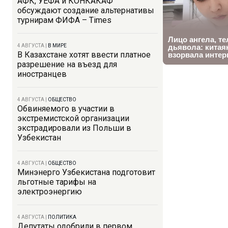
АФК, УЕФА и КОНКАКАФ
обсуждают создание альтернативы
турнирам ФИФА – Times
4 АВГУСТА
|
В МИРЕ
В Казахстане хотят ввести платное
разрешение на въезд для
иностранцев
4 АВГУСТА
|
ОБЩЕСТВО
Обвиняемого в участии в
экстремистской организации
экстрадировали из Польши в
Узбекистан
4 АВГУСТА
|
ОБЩЕСТВО
Минэнерго Узбекистана подготовит
льготные тарифы на
электроэнергию
4 АВГУСТА
|
ПОЛИТИКА
Депутаты одобрили в первом