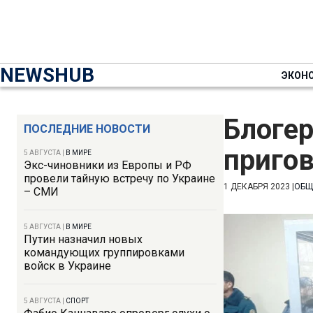
NEWSHUB
ЭКОН
Блоге
ПОСЛЕДНИЕ НОВОСТИ
пригов
5 АВГУСТА
|
В МИРЕ
Экс-чиновники из Европы и РФ
провели тайную встречу по Украине
1 ДЕКАБРЯ 2023
|
ОБЩ
– СМИ
5 АВГУСТА
|
В МИРЕ
Путин назначил новых
командующих группировками
войск в Украине
5 АВГУСТА
|
СПОРТ