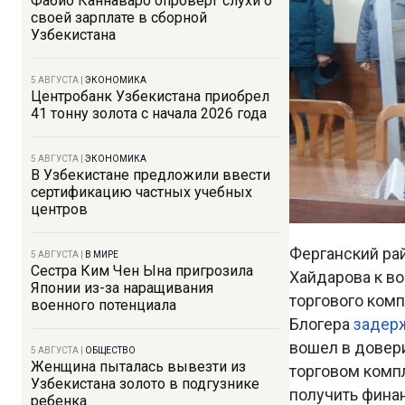
Фабио Каннаваро опроверг слухи о
своей зарплате в сборной
Узбекистана
5 АВГУСТА
|
ЭКОНОМИКА
Центробанк Узбекистана приобрел
41 тонну золота с начала 2026 года
5 АВГУСТА
|
ЭКОНОМИКА
В Узбекистане предложили ввести
сертификацию частных учебных
центров
Ферганский ра
5 АВГУСТА
|
В МИРЕ
Сестра Ким Чен Ына пригрозила
Хайдарова к в
Японии из-за наращивания
торгового ком
военного потенциала
Блогера
задер
вошел в довер
5 АВГУСТА
|
ОБЩЕСТВО
Женщина пыталась вывезти из
торговом компл
Узбекистана золото в подгузнике
получить фина
ребенка