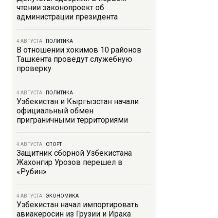
чтении законопроект об
администрации президента
4 АВГУСТА
|
ПОЛИТИКА
В отношении хокимов 10 районов
Ташкента проведут служебную
проверку
4 АВГУСТА
|
ПОЛИТИКА
Узбекистан и Кыргызстан начали
официальный обмен
приграничными территориями
4 АВГУСТА
|
СПОРТ
Защитник сборной Узбекистана
Жахонгир Урозов перешел в
«Рубин»
4 АВГУСТА
|
ЭКОНОМИКА
Узбекистан начал импортировать
авиакеросин из Грузии и Ирака