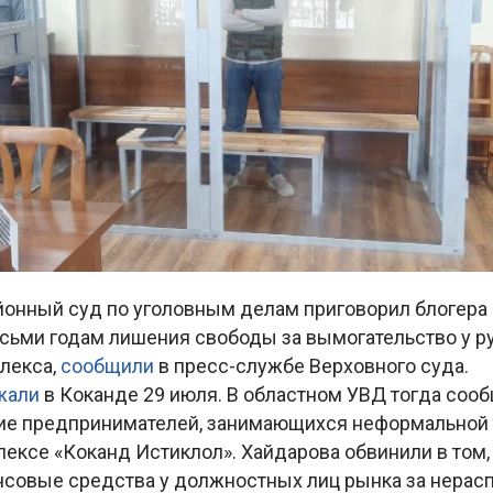
йонный суд по уголовным делам приговорил блогер
осьми годам лишения свободы за вымогательство у р
плекса,
сообщили
в пресс-службе Верховного суда.
жали
в Коканде 29 июля. В областном УВД тогда сооб
ие предпринимателей, занимающихся неформальной 
ексе «Коканд Истиклол». Хайдарова обвинили в том,
нсовые средства у должностных лиц рынка за нерас