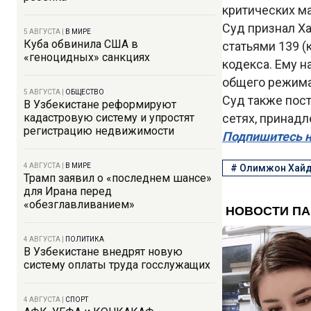
критических м
Суд признал Х
5 АВГУСТА
|
В МИРЕ
Куба обвинила США в
статьями 139 (
«геноцидных» санкциях
кодекса. Ему н
общего режима
5 АВГУСТА
|
ОБЩЕСТВО
Суд также пост
В Узбекистане реформируют
кадастровую систему и упростят
сетях, принадл
регистрацию недвижимости
Подпишитесь н
4 АВГУСТА
|
В МИРЕ
#
Олимжон Хай
Трамп заявил о «последнем шансе»
для Ирана перед
«обезглавливанием»
4 АВГУСТА
|
ПОЛИТИКА
В Узбекистане внедрят новую
систему оплаты труда госслужащих
4 АВГУСТА
|
СПОРТ