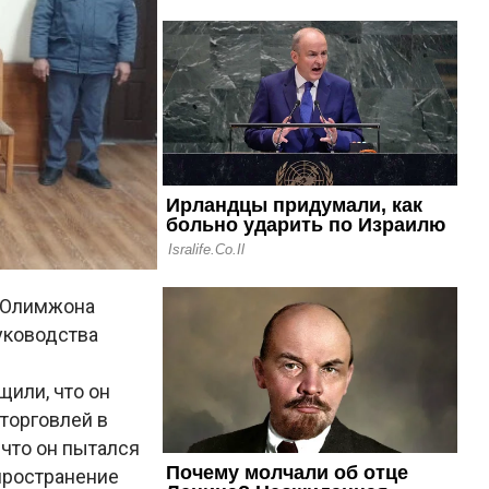
а Олимжона
уководства
щили, что он
торговлей в
 что он пытался
пространение