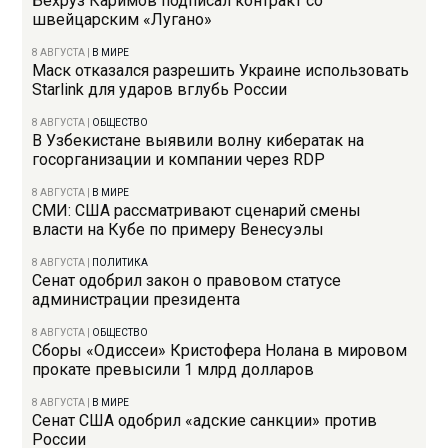
Бехруз Каримов подписал контракт со
швейцарским «Лугано»
8 АВГУСТА
|
В МИРЕ
Маск отказался разрешить Украине использовать
Starlink для ударов вглубь России
8 АВГУСТА
|
ОБЩЕСТВО
В Узбекистане выявили волну кибератак на
госорганизации и компании через RDP
8 АВГУСТА
|
В МИРЕ
СМИ: США рассматривают сценарий смены
власти на Кубе по примеру Венесуэлы
8 АВГУСТА
|
ПОЛИТИКА
Сенат одобрил закон о правовом статусе
администрации президента
8 АВГУСТА
|
ОБЩЕСТВО
Сборы «Одиссеи» Кристофера Нолана в мировом
прокате превысили 1 млрд долларов
8 АВГУСТА
|
В МИРЕ
Сенат США одобрил «адские санкции» против
России