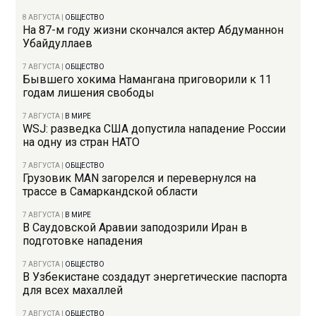
8 АВГУСТА
|
ОБЩЕСТВО
На 87-м году жизни скончался актер Абдуманнон
Убайдуллаев
7 АВГУСТА
|
ОБЩЕСТВО
Бывшего хокима Намангана приговорили к 11
годам лишения свободы
7 АВГУСТА
|
В МИРЕ
WSJ: разведка США допустила нападение России
на одну из стран НАТО
7 АВГУСТА
|
ОБЩЕСТВО
Грузовик MAN загорелся и перевернулся на
трассе в Самаркандской области
7 АВГУСТА
|
В МИРЕ
В Саудовской Аравии заподозрили Иран в
подготовке нападения
7 АВГУСТА
|
ОБЩЕСТВО
В Узбекистане создадут энергетические паспорта
для всех махаллей
7 АВГУСТА
|
ОБЩЕСТВО