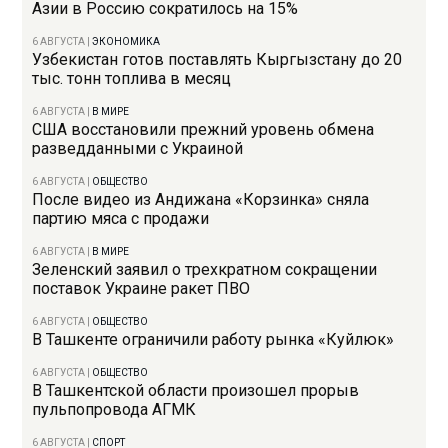
Азии в Россию сократилось на 15%
6 АВГУСТА
|
ЭКОНОМИКА
Узбекистан готов поставлять Кыргызстану до 20
тыс. тонн топлива в месяц
6 АВГУСТА
|
В МИРЕ
США восстановили прежний уровень обмена
разведданными с Украиной
6 АВГУСТА
|
ОБЩЕСТВО
После видео из Андижана «Корзинка» сняла
партию мяса с продажи
6 АВГУСТА
|
В МИРЕ
Зеленский заявил о трехкратном сокращении
поставок Украине ракет ПВО
6 АВГУСТА
|
ОБЩЕСТВО
В Ташкенте ограничили работу рынка «Куйлюк»
6 АВГУСТА
|
ОБЩЕСТВО
В Ташкентской области произошел прорыв
пульпопровода АГМК
6 АВГУСТА
|
СПОРТ