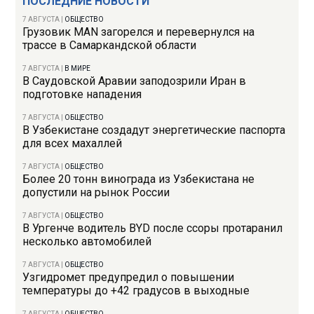
ПОСЛЕДНИЕ НОВОСТИ
7 АВГУСТА
|
ОБЩЕСТВО
Грузовик MAN загорелся и перевернулся на
трассе в Самаркандской области
7 АВГУСТА
|
В МИРЕ
В Саудовской Аравии заподозрили Иран в
подготовке нападения
7 АВГУСТА
|
ОБЩЕСТВО
В Узбекистане создадут энергетические паспорта
для всех махаллей
7 АВГУСТА
|
ОБЩЕСТВО
Более 20 тонн винограда из Узбекистана не
допустили на рынок России
7 АВГУСТА
|
ОБЩЕСТВО
В Ургенче водитель BYD после ссоры протаранил
несколько автомобилей
7 АВГУСТА
|
ОБЩЕСТВО
Узгидромет предупредил о повышении
температуры до +42 градусов в выходные
7 АВГУСТА
|
ОБЩЕСТВО