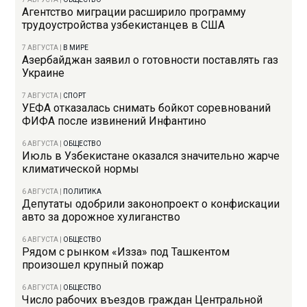
Агентство миграции расширило программу
трудоустройства узбекистанцев в США
7 АВГУСТА
|
В МИРЕ
Азербайджан заявил о готовности поставлять газ
Украине
7 АВГУСТА
|
СПОРТ
УЕФА отказалась снимать бойкот соревнований
ФИФА после извинений Инфантино
6 АВГУСТА
|
ОБЩЕСТВО
Июль в Узбекистане оказался значительно жарче
климатической нормы
6 АВГУСТА
|
ПОЛИТИКА
Депутаты одобрили законопроект о конфискации
авто за дорожное хулиганство
6 АВГУСТА
|
ОБЩЕСТВО
Рядом с рынком «Изза» под Ташкентом
произошел крупный пожар
6 АВГУСТА
|
ОБЩЕСТВО
Число рабочих въездов граждан Центральной