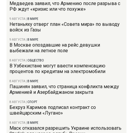
Медведев заявил, что Армению после разрыва с
РФ ждут «кризис или что похуже»
9 АВГУСТА
|
В МИРЕ
Нетаньяху отверг план «Совета мира» по выводу
войск из Газы
9 АВГУСТА
|
В МИРЕ
В Москве опоздавшие на рейс девушки
выбежали на летное поле
8 АВГУСТА
|
ОБЩЕСТВО
В Узбекистане могут ввести компенсацию
процентов по кредитам на электромобили
8 АВГУСТА
|
В МИРЕ
Пашинян заявил, что страница конфликта между
Арменией и Азербайджаном закрыта
8 АВГУСТА
|
СПОРТ
Бехруз Каримов подписал контракт со
швейцарским «Лугано»
8 АВГУСТА
|
В МИРЕ
Маск отказался разрешить Украине использовать