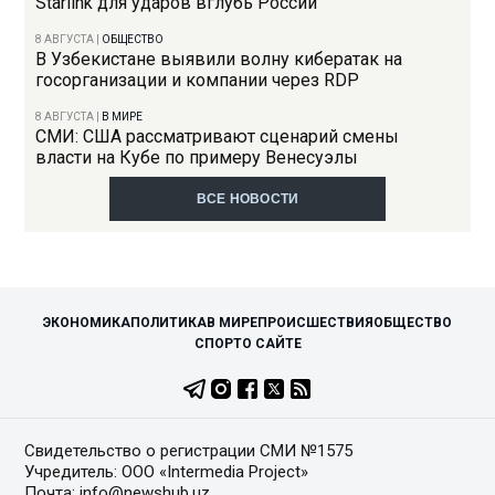
Starlink для ударов вглубь России
8 АВГУСТА
|
ОБЩЕСТВО
В Узбекистане выявили волну кибератак на
госорганизации и компании через RDP
8 АВГУСТА
|
В МИРЕ
СМИ: США рассматривают сценарий смены
власти на Кубе по примеру Венесуэлы
ВСЕ НОВОСТИ
ЭКОНОМИКА
ПОЛИТИКА
В МИРЕ
ПРОИСШЕСТВИЯ
ОБЩЕСТВО
СПОРТ
О САЙТЕ
Свидетельство о регистрации СМИ №1575
Учредитель: ООО «Intermedia Project»
Почта: info@newshub.uz