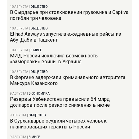
10 АВГУСТА
|
ОБЩЕСТВО
В Сырдарье при столкновении грузовика и Captiva
погибли три человека
10 АВГУСТА
|
ОБЩЕСТВО
Etihad Airways запустила ежедневные рейсы из
Абу-Даби в Ташкент
10 АВГУСТА
|
В МИРЕ
МИД России исключил возможность
«заморозки» войны в Украине
10 АВГУСТА
|
ОБЩЕСТВО
В Фергане задержали криминального авторитета
Мансура Казанского
9 АВГУСТА
|
ЭКОНОМИКА
Резервы Узбекистана превысили 64 млрд
долларов после резкого снижения в июне
9 АВГУСТА
|
ОБЩЕСТВО
В Сурхандарье осудили четырех человек,
планировавших теракты в России
9 АВГУСТА
|
В МИРЕ