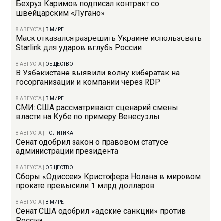
Бехруз Каримов подписал контракт со
швейцарским «Лугано»
8 АВГУСТА
|
В МИРЕ
Маск отказался разрешить Украине использовать
Starlink для ударов вглубь России
8 АВГУСТА
|
ОБЩЕСТВО
В Узбекистане выявили волну кибератак на
госорганизации и компании через RDP
8 АВГУСТА
|
В МИРЕ
СМИ: США рассматривают сценарий смены
власти на Кубе по примеру Венесуэлы
8 АВГУСТА
|
ПОЛИТИКА
Сенат одобрил закон о правовом статусе
администрации президента
8 АВГУСТА
|
ОБЩЕСТВО
Сборы «Одиссеи» Кристофера Нолана в мировом
прокате превысили 1 млрд долларов
8 АВГУСТА
|
В МИРЕ
Сенат США одобрил «адские санкции» против
России