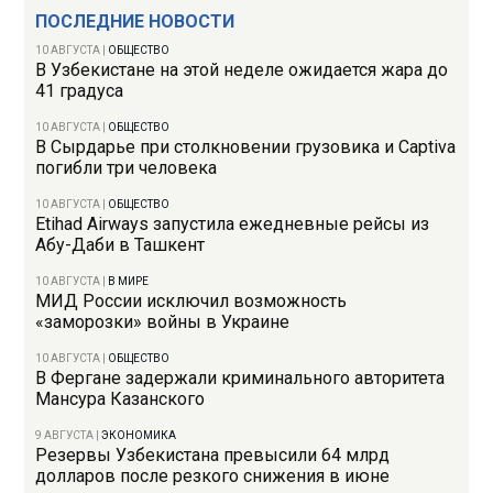
ПОСЛЕДНИЕ НОВОСТИ
10 АВГУСТА
|
ОБЩЕСТВО
В Узбекистане на этой неделе ожидается жара до
41 градуса
10 АВГУСТА
|
ОБЩЕСТВО
В Сырдарье при столкновении грузовика и Captiva
погибли три человека
10 АВГУСТА
|
ОБЩЕСТВО
Etihad Airways запустила ежедневные рейсы из
Абу-Даби в Ташкент
10 АВГУСТА
|
В МИРЕ
МИД России исключил возможность
«заморозки» войны в Украине
10 АВГУСТА
|
ОБЩЕСТВО
В Фергане задержали криминального авторитета
Мансура Казанского
9 АВГУСТА
|
ЭКОНОМИКА
Резервы Узбекистана превысили 64 млрд
долларов после резкого снижения в июне