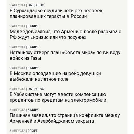
9 АВГУСТА
|
ОБЩЕСТВО
В Сурхандарье осудили четырех человек,
планировавших теракты в России
9 АВГУСТА
|
В МИРЕ
Медведев заявил, что Армению после разрыва с
РФ ждут «кризис или что похуже»
9 АВГУСТА
|
В МИРЕ
Нетаньяху отверг план «Совета мира» по выводу
войск из Газы
9 АВГУСТА
|
В МИРЕ
В Москве опоздавшие на рейс девушки
выбежали на летное поле
8 АВГУСТА
|
ОБЩЕСТВО
В Узбекистане могут ввести компенсацию
процентов по кредитам на электромобили
8 АВГУСТА
|
В МИРЕ
Пашинян заявил, что страница конфликта между
Арменией и Азербайджаном закрыта
8 АВГУСТА
|
СПОРТ