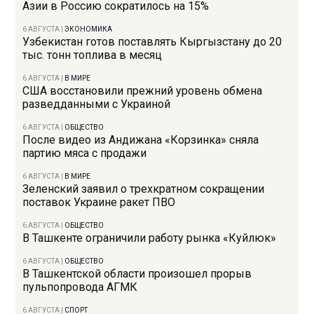
Азии в Россию сократилось на 15%
6 АВГУСТА
|
ЭКОНОМИКА
Узбекистан готов поставлять Кыргызстану до 20
тыс. тонн топлива в месяц
6 АВГУСТА
|
В МИРЕ
США восстановили прежний уровень обмена
разведданными с Украиной
6 АВГУСТА
|
ОБЩЕСТВО
После видео из Андижана «Корзинка» сняла
партию мяса с продажи
6 АВГУСТА
|
В МИРЕ
Зеленский заявил о трехкратном сокращении
поставок Украине ракет ПВО
6 АВГУСТА
|
ОБЩЕСТВО
В Ташкенте ограничили работу рынка «Куйлюк»
6 АВГУСТА
|
ОБЩЕСТВО
В Ташкентской области произошел прорыв
пульпопровода АГМК
6 АВГУСТА
|
СПОРТ