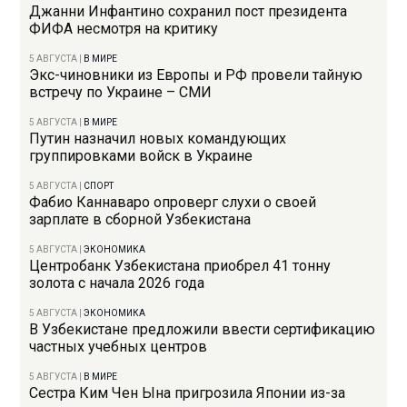
Джанни Инфантино сохранил пост президента
ФИФА несмотря на критику
5 АВГУСТА
|
В МИРЕ
Экс-чиновники из Европы и РФ провели тайную
встречу по Украине – СМИ
5 АВГУСТА
|
В МИРЕ
Путин назначил новых командующих
группировками войск в Украине
5 АВГУСТА
|
СПОРТ
Фабио Каннаваро опроверг слухи о своей
зарплате в сборной Узбекистана
5 АВГУСТА
|
ЭКОНОМИКА
Центробанк Узбекистана приобрел 41 тонну
золота с начала 2026 года
5 АВГУСТА
|
ЭКОНОМИКА
В Узбекистане предложили ввести сертификацию
частных учебных центров
5 АВГУСТА
|
В МИРЕ
Сестра Ким Чен Ына пригрозила Японии из-за