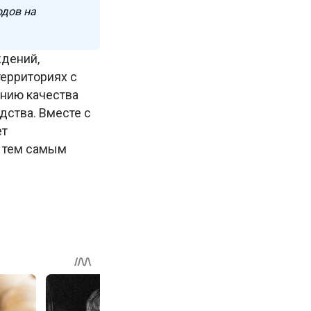
одов на
ждений,
ерриториях с
ению качества
дства. Вместе с
ет
, тем самым