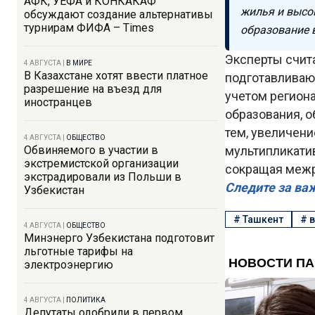
АФК, УЕФА и КОНКАКАФ
жилья и высо
обсуждают создание альтернативы
турнирам ФИФА – Times
образование 
Эксперты счит
4 АВГУСТА
|
В МИРЕ
В Казахстане хотят ввести платное
подготавливаю
разрешение на въезд для
учетом регион
иностранцев
образования, о
тем, увеличени
4 АВГУСТА
|
ОБЩЕСТВО
Обвиняемого в участии в
мультипликати
экстремистской организации
сокращая межр
экстрадировали из Польши в
Следите за ва
Узбекистан
#
Ташкент
#
в
4 АВГУСТА
|
ОБЩЕСТВО
Минэнерго Узбекистана подготовит
льготные тарифы на
электроэнергию
4 АВГУСТА
|
ПОЛИТИКА
Депутаты одобрили в первом