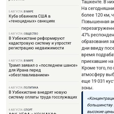
Ташкенте. В ни
На сегодняшни
5 АВГУСТА
|
В МИРЕ
более 120 км, 
Куба обвинила США в
«геноцидных» санкциях
Повышенная ак
перезагруженны
47% респонден
5 АВГУСТА
|
ОБЩЕСТВО
В Узбекистане реформируют
образования з
кадастровую систему и упростят
дни ввиду пос
регистрацию недвижимости
время подраба
приехавшие на 
4 АВГУСТА
|
В МИРЕ
Трамп заявил о «последнем шансе»
Кроме того, по
для Ирана перед
атмосферу выбр
«обезглавливанием»
еще 19 031 кус
зоны.
4 АВГУСТА
|
ПОЛИТИКА
В Узбекистане внедрят новую
систему оплаты труда госслужащих
«Концентрация
большинству 
4 АВГУСТА
|
СПОРТ
высокие цены