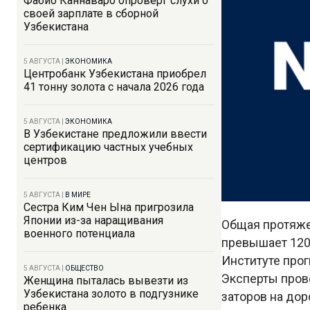
Фабио Каннаваро опроверг слухи о
своей зарплате в сборной
Узбекистана
5 АВГУСТА
|
ЭКОНОМИКА
Центробанк Узбекистана приобрел
41 тонну золота с начала 2026 года
5 АВГУСТА
|
ЭКОНОМИКА
В Узбекистане предложили ввести
сертификацию частных учебных
центров
5 АВГУСТА
|
В МИРЕ
Сестра Ким Чен Ына пригрозила
Японии из-за наращивания
Общая протяже
военного потенциала
превышает 120 
Институте про
5 АВГУСТА
|
ОБЩЕСТВО
Эксперты пров
Женщина пыталась вывезти из
Узбекистана золото в подгузнике
заторов на дор
ребенка