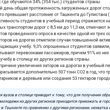
х где обучаются 34% (354 тыс.) студентов страны.
й день общая протяженность загруженных дорог сто
что превышает расстояние от Ташкента до Гулистана (
тивность студентов в учебный период отражается н
х транспортом дорог с 8,5 км до 11,3 км, отмечают 
тов проведенного опроса в качестве одной из трех 
аторов на дорогах отметили случаи повышенной акти
ещающих учебу. 9,3% опрошенных студентов заявили,
тывают перевозками пассажиров, причем 91% из них 
учебу в столицу из других регионов страны.
 причине увеличения заторов на дорогах в учебный п
асывается дополнительно 507 тонн CO2 в год, что т
тарников и деревьев или создания 53 гектаров город
 вузов в столице приводит к тому, что для получения обр
молодежи из других регионов приходится приезжать в горо
 в Ташкенте по сравнению с другими регионами, нехватка 