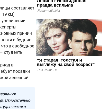
лицы составляет
119 км).
а увеличении
эксперты.
основных причин
вности в будние
 что в свободное
– студенты,
ериод в
ребует посадки
ской зеленной
азования
д. Относительно
студенческого