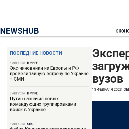
NEWSHUB
ЭКОН
Экспе
ПОСЛЕДНИЕ НОВОСТИ
загруж
5 АВГУСТА
|
В МИРЕ
Экс-чиновники из Европы и РФ
провели тайную встречу по Украине
вузов
– СМИ
13 ФЕВРАЛЯ 2023
|
ОБ
5 АВГУСТА
|
В МИРЕ
Путин назначил новых
командующих группировками
войск в Украине
5 АВГУСТА
|
СПОРТ