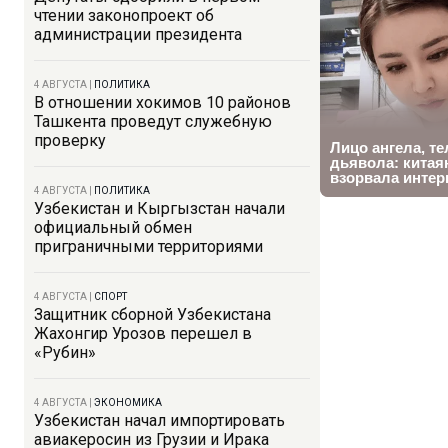
чтении законопроект об
администрации президента
4 АВГУСТА
|
ПОЛИТИКА
В отношении хокимов 10 районов
Ташкента проведут служебную
проверку
4 АВГУСТА
|
ПОЛИТИКА
Узбекистан и Кыргызстан начали
официальный обмен
приграничными территориями
4 АВГУСТА
|
СПОРТ
Защитник сборной Узбекистана
Жахонгир Урозов перешел в
«Рубин»
4 АВГУСТА
|
ЭКОНОМИКА
Узбекистан начал импортировать
авиакеросин из Грузии и Ирака