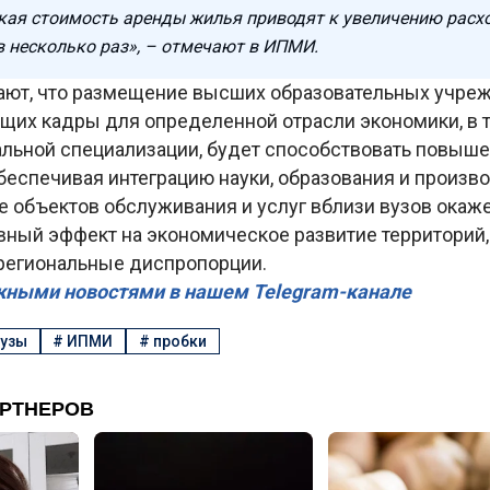
кая стоимость аренды жилья приводят к увеличению расх
в несколько раз», – отмечают в ИПМИ.
ают, что размещение высших образовательных учре
щих кадры для определенной отрасли экономики, в т
альной специализации, будет способствовать повыш
беспечивая интеграцию науки, образования и произво
е объектов обслуживания и услуг вблизи вузов окаж
вный эффект на экономическое развитие территорий
егиональные диспропорции.
жными новостями в нашем Telegram-канале
узы
#
ИПМИ
#
пробки