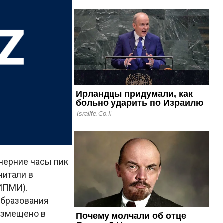
черние часы пик
читали в
ИПМИ).
образования
размещено в