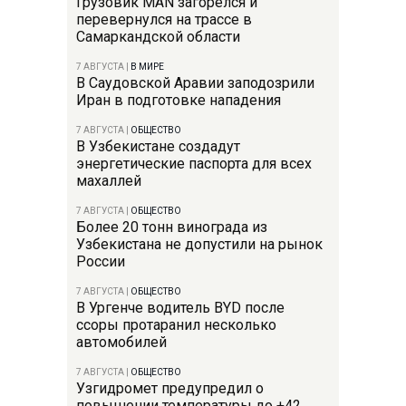
Грузовик MAN загорелся и
перевернулся на трассе в
Самаркандской области
7 АВГУСТА
|
В МИРЕ
В Саудовской Аравии заподозрили
Иран в подготовке нападения
7 АВГУСТА
|
ОБЩЕСТВО
В Узбекистане создадут
энергетические паспорта для всех
махаллей
7 АВГУСТА
|
ОБЩЕСТВО
Более 20 тонн винограда из
Узбекистана не допустили на рынок
России
7 АВГУСТА
|
ОБЩЕСТВО
В Ургенче водитель BYD после
ссоры протаранил несколько
автомобилей
7 АВГУСТА
|
ОБЩЕСТВО
Узгидромет предупредил о
повышении температуры до +42