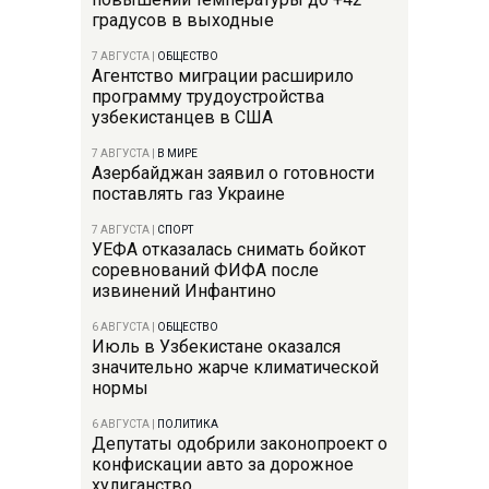
градусов в выходные
7 АВГУСТА
|
ОБЩЕСТВО
Агентство миграции расширило
программу трудоустройства
узбекистанцев в США
7 АВГУСТА
|
В МИРЕ
Азербайджан заявил о готовности
поставлять газ Украине
7 АВГУСТА
|
СПОРТ
УЕФА отказалась снимать бойкот
соревнований ФИФА после
извинений Инфантино
6 АВГУСТА
|
ОБЩЕСТВО
Июль в Узбекистане оказался
значительно жарче климатической
нормы
6 АВГУСТА
|
ПОЛИТИКА
Депутаты одобрили законопроект о
конфискации авто за дорожное
хулиганство