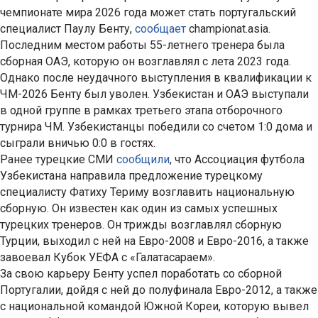
чемпионате мира 2026 года может стать португальский
специалист Паулу Бенту,
сообщает
championat.asia.
Последним местом работы 55-летнего тренера была
сборная ОАЭ, которую он возглавлял с лета 2023 года.
Однако после неудачного выступления в квалификации к
ЧМ-2026 Бенту был уволен. Узбекистан и ОАЭ выступали
в одной группе в рамках третьего этапа отборочного
турнира ЧМ. Узбекистанцы победили со счетом 1:0 дома и
сыграли вничью 0:0 в гостях.
Ранее турецкие СМИ
сообщили
, что Ассоциация футбола
Узбекистана направила предложение турецкому
специалисту Фатиху Териму возглавить национальную
сборную. Он известен как один из самых успешных
турецких тренеров. Он трижды возглавлял сборную
Турции, выходил с ней на Евро-2008 и Евро-2016, а также
завоевал Кубок УЕФА с «Галатасараем».
За свою карьеру Бенту успел поработать со сборной
Португалии, дойдя с ней до полуфинала Евро-2012, а также
с национальной командой Южной Кореи, которую вывел