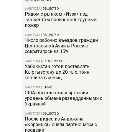
6 АВГУСТА
|
ОБЩЕСТВО
Рядом с рынком «Изза» под
Ташкентом произошел крупный
пожар
6 АВГУСТА
|
ОБЩЕСТВО
Число рабочих въездов граждан
Центральной Азии в Россию
сократилось на 15%
6 АВГУСТА
|
ЭКОНОМИКА
Узбекистан готов поставлять
Кыргызстану до 20 тыс. тонн
топлива в месяц
6 АВГУСТА
|
В МИРЕ
США восстановили прежний
уровень обмена разведданными с
Украиной
6 АВГУСТА
|
ОБЩЕСТВО
После видео из Андижана
«Корзинка» сняла партию мяса с
продажи