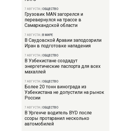
7 АВГУСТА
|
ОБЩЕСТВО
Грузовик MAN загорелся и
перевернулся на трассе в
Самаркандской области
7 АВГУСТА
|
В МИРЕ
В Саудовской Аравии заподозрили
Иран в подготовке нападения
7 АВГУСТА
|
ОБЩЕСТВО
В Узбекистане создадут
энергетические паспорта для всех
махаллей
7 АВГУСТА
|
ОБЩЕСТВО
Более 20 тонн винограда из
Узбекистана не допустили на рынок
России
7 АВГУСТА
|
ОБЩЕСТВО
В Ургенче водитель BYD после
ссоры протаранил несколько
автомобилей