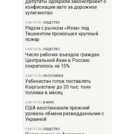
Депутаты одобрили законопроект о
конфискации авто за дорожное
хулиганство
6 АВГУСТА
|
ОБЩЕСТВО
Рядом с рынком «Изза» под
Ташкентом произошел крупный
пожар
6 АВГУСТА
|
ОБЩЕСТВО
Число рабочих въездов граждан
Центральной Азии в Россию
сократилось на 15%
6 АВГУСТА
|
ЭКОНОМИКА
Узбекистан готов поставлять
Кыргызстану до 20 тыс. тонн
топлива в месяц
6 АВГУСТА
|
В МИРЕ
США восстановили прежний
уровень обмена разведданными с
Украиной
6 АВГУСТА
|
ОБЩЕСТВО