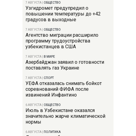
7 АВГУСТА
|
ОБЩЕСТВО
Узгидромет предупредил о
повышении температуры до +42
градусов в выходные
7 АВГУСТА
|
ОБЩЕСТВО
Агентство миграции расширило
программу трудоустройства
узбекистанцев в США
7 АВГУСТА
|
В МИРЕ
Азербайджан заявил о готовности
поставлять газ Украине
7 АВГУСТА
|
СПОРТ
УЕФА отказалась снимать бойкот
соревнований ФИФА после
извинений Инфантино
6 АВГУСТА
|
ОБЩЕСТВО
Июль в Узбекистане оказался
значительно жарче климатической
нормы
6 АВГУСТА
|
ПОЛИТИКА