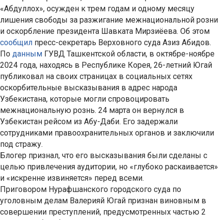
«Абдуллох», осужден к трем годам и одному месяцу
лишения свободы за разжигание межнациональной розни
и оскорбление президента Шавката Мирзиёева. Об этом
сообщил
пресс-секретарь Верховного суда Азиз Абидов.
По
данным
ГУВД Ташкентской области, в октябре-ноябре
2024 года, находясь в Республике Корея, 26-летний Югай
публиковал на своих страницах в социальных сетях
оскорбительные высказывания в адрес народа
Узбекистана, которые могли спровоцировать
межнациональную рознь. 24 марта он вернулся в
Узбекистан рейсом из Абу-Даби. Его задержали
сотрудниками правоохранительных органов и заключили
под стражу.
Блогер признал, что его высказывания были сделаны с
целью привлечения аудитории, но «глубоко раскаивается»
и «искренне извиняется» перед всеми.
Приговором Нурафшанского городского суда по
уголовным делам Валерияй Югай признан виновным в
совершении преступлений, предусмотренных частью 2