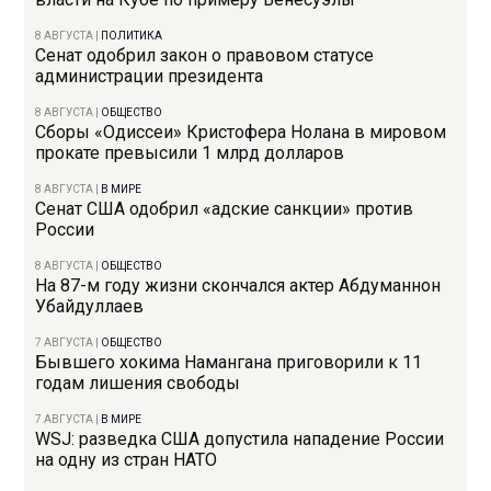
8 АВГУСТА
|
ПОЛИТИКА
Сенат одобрил закон о правовом статусе
администрации президента
8 АВГУСТА
|
ОБЩЕСТВО
Сборы «Одиссеи» Кристофера Нолана в мировом
прокате превысили 1 млрд долларов
8 АВГУСТА
|
В МИРЕ
Сенат США одобрил «адские санкции» против
России
8 АВГУСТА
|
ОБЩЕСТВО
На 87-м году жизни скончался актер Абдуманнон
Убайдуллаев
7 АВГУСТА
|
ОБЩЕСТВО
Бывшего хокима Намангана приговорили к 11
годам лишения свободы
7 АВГУСТА
|
В МИРЕ
WSJ: разведка США допустила нападение России
на одну из стран НАТО