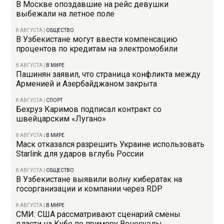
В Москве опоздавшие на рейс девушки
выбежали на летное поле
8 АВГУСТА
|
ОБЩЕСТВО
В Узбекистане могут ввести компенсацию
процентов по кредитам на электромобили
8 АВГУСТА
|
В МИРЕ
Пашинян заявил, что страница конфликта между
Арменией и Азербайджаном закрыта
8 АВГУСТА
|
СПОРТ
Бехруз Каримов подписал контракт со
швейцарским «Лугано»
8 АВГУСТА
|
В МИРЕ
Маск отказался разрешить Украине использовать
Starlink для ударов вглубь России
8 АВГУСТА
|
ОБЩЕСТВО
В Узбекистане выявили волну кибератак на
госорганизации и компании через RDP
8 АВГУСТА
|
В МИРЕ
СМИ: США рассматривают сценарий смены
власти на Кубе по примеру Венесуэлы