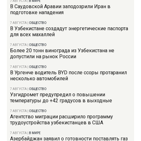
7 АВГУСТА
|
В МИРЕ
В Саудовской Аравии заподозрили Иран в
подготовке нападения
7 АВГУСТА
|
ОБЩЕСТВО
В Узбекистане создадут энергетические паспорта
для всех махаллей
7 АВГУСТА
|
ОБЩЕСТВО
Более 20 тонн винограда из Узбекистана не
допустили на рынок России
7 АВГУСТА
|
ОБЩЕСТВО
В Ургенче водитель BYD после ссоры протаранил
несколько автомобилей
7 АВГУСТА
|
ОБЩЕСТВО
Узгидромет предупредил о повышении
температуры до +42 градусов в выходные
7 АВГУСТА
|
ОБЩЕСТВО
Агентство миграции расширило программу
трудоустройства узбекистанцев в США
7 АВГУСТА
|
В МИРЕ
Азербайджан заявил о готовности поставлять газ