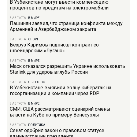
В Узбекистане могут ввести компенсацию
процентов по кредитам на электромобили
8 АВГУСТА
|
В МИРЕ
Пашинян заявил, что страница конфликта между
Арменией и Азербайджаном закрыта
8 АВГУСТА
|
СПОРТ
Бехруз Каримов подписал контракт со
швейцарским «Лугано»
8 АВГУСТА
|
В МИРЕ
Маск отказался разрешить Украине использовать
Starlink для ударов вглубь России
8 АВГУСТА
|
ОБЩЕСТВО
В Узбекистане выявили волну кибератак на
госорганизации и компании через RDP
8 АВГУСТА
|
В МИРЕ
СМИ: США рассматривают сценарий смены
власти на Кубе по примеру Венесуэлы
8 АВГУСТА
|
ПОЛИТИКА
Сенат одобрил закон о правовом статусе
администрации президента