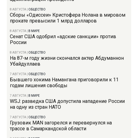
8 АВГУСТА
|
ОБЩЕСТВО
Сборы «Одиссеи» Кристофера Нолана в мировом
прокате превысили 1 млрд долларов
8 АВГУСТА
|
В МИРЕ
Сенат США одобрил «адские санкции» против
России
8 АВГУСТА
|
ОБЩЕСТВО
На 87-м году жизни скончался актер Абдуманнон
Убайдуллаев
7 АВГУСТА
|
ОБЩЕСТВО
Бывшего хокима Намангана приговорили к 11
годам лишения свободы
7 АВГУСТА
|
В МИРЕ
WSJ: разведка США допустила нападение России
на одну из стран НАТО
7 АВГУСТА
|
ОБЩЕСТВО
Грузовик MAN загорелся и перевернулся на
трассе в Самаркандской области