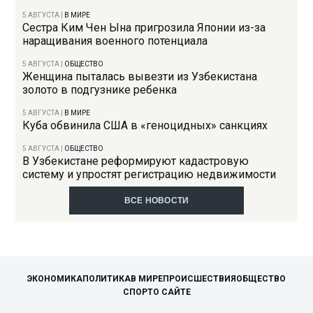
5 АВГУСТА
|
В МИРЕ
Сестра Ким Чен Ына пригрозила Японии из-за
наращивания военного потенциала
5 АВГУСТА
|
ОБЩЕСТВО
Женщина пыталась вывезти из Узбекистана
золото в подгузнике ребенка
5 АВГУСТА
|
В МИРЕ
Куба обвинила США в «геноцидных» санкциях
5 АВГУСТА
|
ОБЩЕСТВО
В Узбекистане реформируют кадастровую
систему и упростят регистрацию недвижимости
ВСЕ НОВОСТИ
ЭКОНОМИКА
ПОЛИТИКА
В МИРЕ
ПРОИСШЕСТВИЯ
ОБЩЕСТВО
СПОРТ
О САЙТЕ