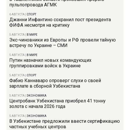
пульпопровода АГМК
6 АВГУСТА
|
СПОРТ
Джанни Инфантино сохранил пост президента
ФИФА несмотря на критику
5 АВГУСТА
|
В МИРЕ
Экс-чиновники из Европы и РФ провели тайную
встречу по Украине – СМИ
5 АВГУСТА
|
В МИРЕ
Путин назначил новых командующих
группировками войск в Украине
5 АВГУСТА
|
СПОРТ
Фабио Каннаваро опроверг слухи о своей
зарплате в сборной Узбекистана
5 АВГУСТА
|
ЭКОНОМИКА
Центробанк Узбекистана приобрел 41 тонну
золота с начала 2026 года
5 АВГУСТА
|
ЭКОНОМИКА
В Узбекистане предложили ввести сертификацию
частных учебных центров