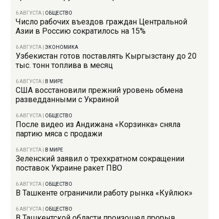
6 АВГУСТА
|
ОБЩЕСТВО
Число рабочих въездов граждан Центральной
Азии в Россию сократилось на 15%
6 АВГУСТА
|
ЭКОНОМИКА
Узбекистан готов поставлять Кыргызстану до 20
тыс. тонн топлива в месяц
6 АВГУСТА
|
В МИРЕ
США восстановили прежний уровень обмена
разведданными с Украиной
6 АВГУСТА
|
ОБЩЕСТВО
После видео из Андижана «Корзинка» сняла
партию мяса с продажи
6 АВГУСТА
|
В МИРЕ
Зеленский заявил о трехкратном сокращении
поставок Украине ракет ПВО
6 АВГУСТА
|
ОБЩЕСТВО
В Ташкенте ограничили работу рынка «Куйлюк»
6 АВГУСТА
|
ОБЩЕСТВО
В Ташкентской области произошел прорыв