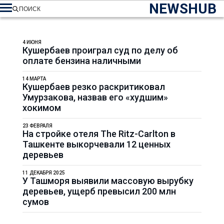
NEWSHUB
ПОИСК
4 ИЮНЯ
Кушербаев проиграл суд по делу об
оплате бензина наличными
14 МАРТА
Кушербаев резко раскритиковал
Умурзакова, назвав его «худшим»
хокимом
23 ФЕВРАЛЯ
На стройке отеля The Ritz-Carlton в
Ташкенте выкорчевали 12 ценных
деревьев
11 ДЕКАБРЯ 2025
У Ташморя выявили массовую вырубку
деревьев, ущерб превысил 200 млн
сумов