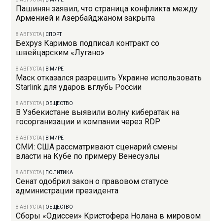
Пашинян заявил, что страница конфликта между
Арменией и Азербайджаном закрыта
8 АВГУСТА
|
СПОРТ
Бехруз Каримов подписал контракт со
швейцарским «Лугано»
8 АВГУСТА
|
В МИРЕ
Маск отказался разрешить Украине использовать
Starlink для ударов вглубь России
8 АВГУСТА
|
ОБЩЕСТВО
В Узбекистане выявили волну кибератак на
госорганизации и компании через RDP
8 АВГУСТА
|
В МИРЕ
СМИ: США рассматривают сценарий смены
власти на Кубе по примеру Венесуэлы
8 АВГУСТА
|
ПОЛИТИКА
Сенат одобрил закон о правовом статусе
администрации президента
8 АВГУСТА
|
ОБЩЕСТВО
Сборы «Одиссеи» Кристофера Нолана в мировом