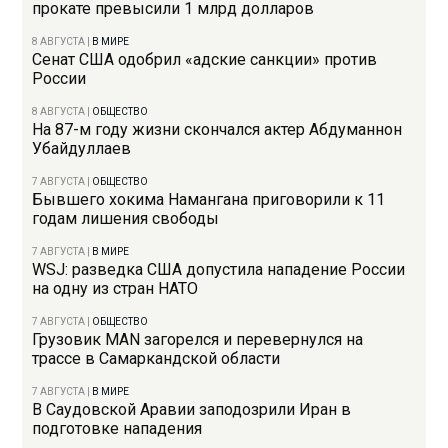
прокате превысили 1 млрд долларов
8 АВГУСТА
|
В МИРЕ
Сенат США одобрил «адские санкции» против
России
8 АВГУСТА
|
ОБЩЕСТВО
На 87-м году жизни скончался актер Абдуманнон
Убайдуллаев
7 АВГУСТА
|
ОБЩЕСТВО
Бывшего хокима Намангана приговорили к 11
годам лишения свободы
7 АВГУСТА
|
В МИРЕ
WSJ: разведка США допустила нападение России
на одну из стран НАТО
7 АВГУСТА
|
ОБЩЕСТВО
Грузовик MAN загорелся и перевернулся на
трассе в Самаркандской области
7 АВГУСТА
|
В МИРЕ
В Саудовской Аравии заподозрили Иран в
подготовке нападения