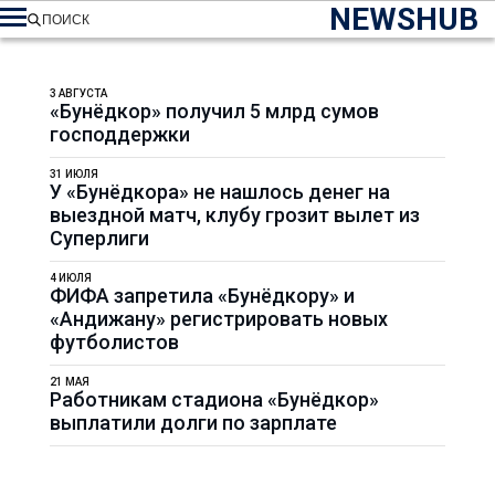
NEWSHUB
ПОИСК
3 АВГУСТА
«Бунёдкор» получил 5 млрд сумов
господдержки
31 ИЮЛЯ
У «Бунёдкора» не нашлось денег на
выездной матч, клубу грозит вылет из
Суперлиги
4 ИЮЛЯ
ФИФА запретила «Бунёдкору» и
«Андижану» регистрировать новых
футболистов
21 МАЯ
Работникам стадиона «Бунёдкор»
выплатили долги по зарплате