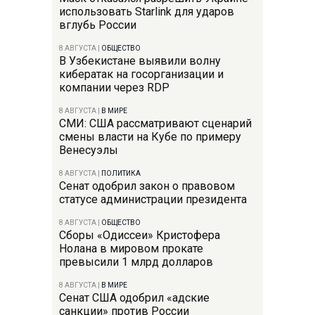
использовать Starlink для ударов
вглубь России
8 АВГУСТА
|
ОБЩЕСТВО
В Узбекистане выявили волну
кибератак на госорганизации и
компании через RDP
8 АВГУСТА
|
В МИРЕ
СМИ: США рассматривают сценарий
смены власти на Кубе по примеру
Венесуэлы
8 АВГУСТА
|
ПОЛИТИКА
Сенат одобрил закон о правовом
статусе администрации президента
8 АВГУСТА
|
ОБЩЕСТВО
Сборы «Одиссеи» Кристофера
Нолана в мировом прокате
превысили 1 млрд долларов
8 АВГУСТА
|
В МИРЕ
Сенат США одобрил «адские
санкции» против России