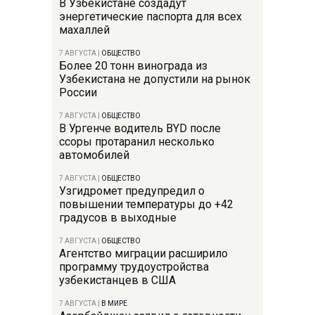
В Узбекистане создадут
энергетические паспорта для всех
махаллей
7 АВГУСТА
|
ОБЩЕСТВО
Более 20 тонн винограда из
Узбекистана не допустили на рынок
России
7 АВГУСТА
|
ОБЩЕСТВО
В Ургенче водитель BYD после
ссоры протаранил несколько
автомобилей
7 АВГУСТА
|
ОБЩЕСТВО
Узгидромет предупредил о
повышении температуры до +42
градусов в выходные
7 АВГУСТА
|
ОБЩЕСТВО
Агентство миграции расширило
программу трудоустройства
узбекистанцев в США
7 АВГУСТА
|
В МИРЕ