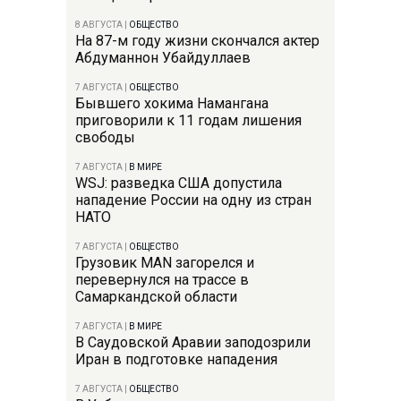
8 АВГУСТА
|
ОБЩЕСТВО
На 87-м году жизни скончался актер
Абдуманнон Убайдуллаев
7 АВГУСТА
|
ОБЩЕСТВО
Бывшего хокима Намангана
приговорили к 11 годам лишения
свободы
7 АВГУСТА
|
В МИРЕ
WSJ: разведка США допустила
нападение России на одну из стран
НАТО
7 АВГУСТА
|
ОБЩЕСТВО
Грузовик MAN загорелся и
перевернулся на трассе в
Самаркандской области
7 АВГУСТА
|
В МИРЕ
В Саудовской Аравии заподозрили
Иран в подготовке нападения
7 АВГУСТА
|
ОБЩЕСТВО