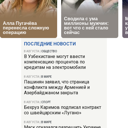
ПОСЛЕДНИЕ НОВОСТИ
8 АВГУСТА
|
ОБЩЕСТВО
В Узбекистане могут ввести
компенсацию процентов по
кредитам на электромобили
8 АВГУСТА
|
В МИРЕ
Пашинян заявил, что страница
конфликта между Арменией и
Азербайджаном закрыта
8 АВГУСТА
|
СПОРТ
Бехруз Каримов подписал контракт
со швейцарским «Лугано»
8 АВГУСТА
|
В МИРЕ
Маск отказался разрешить Украине