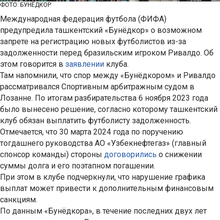
ФОТО: БУНЁДКОР
Международная федерация футбола (ФИФА)
предупредила ташкентский «Бунёдкор» о возможном
запрете на регистрацию новых футболистов из-за
задолженности перед бразильским игроком Ривалдо. Об
этом говорится в
заявлении
клуба.
Там напомнили, что спор между «Бунёдкором» и Ривалдо
рассматривался Спортивным арбитражным судом в
Лозанне. По итогам разбирательства 6 ноября 2023 года
было вынесено решение, согласно которому ташкентский
клуб обязан выплатить футболисту задолженность.
Отмечается, что 30 марта 2024 года по поручению
тогдашнего руководства АО «Узбекнефтегаз» (главный
спонсор команды) стороны
договорились
о снижении
суммы долга и его поэтапном погашении.
При этом в клубе подчеркнули, что нарушение графика
выплат может привести к дополнительным финансовым
санкциям.
По данным «Бунёдкора», в течение последних двух лет