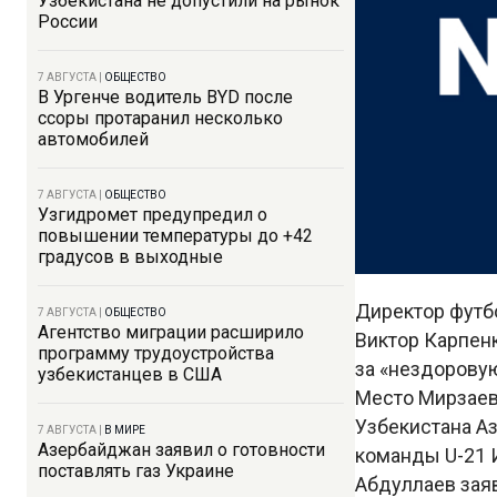
Узбекистана не допустили на рынок
России
7 АВГУСТА
|
ОБЩЕСТВО
В Ургенче водитель BYD после
ссоры протаранил несколько
автомобилей
7 АВГУСТА
|
ОБЩЕСТВО
Узгидромет предупредил о
повышении температуры до +42
градусов в выходные
Директор футб
7 АВГУСТА
|
ОБЩЕСТВО
Агентство миграции расширило
Виктор Карпен
программу трудоустройства
за «нездоровую
узбекистанцев в США
Место Мирзаев
Узбекистана А
7 АВГУСТА
|
В МИРЕ
Азербайджан заявил о готовности
команды U-21 
поставлять газ Украине
Абдуллаев зая