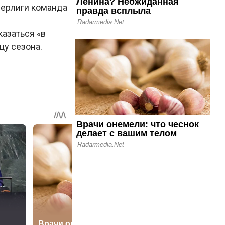
перлиги команда
казаться «в
цу сезона.