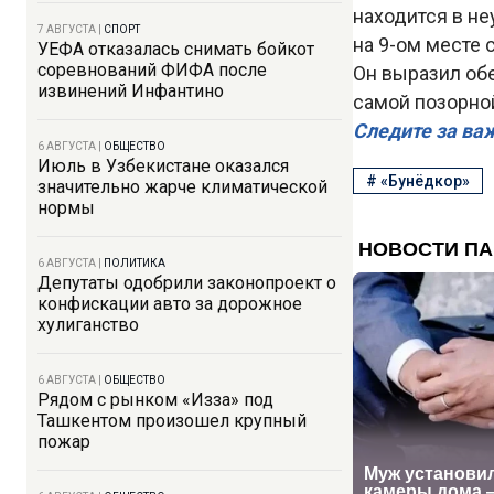
находится в не
7 АВГУСТА
|
СПОРТ
на 9-ом месте с
УЕФА отказалась снимать бойкот
соревнований ФИФА после
Он выразил обе
извинений Инфантино
самой позорной
Следите за ва
6 АВГУСТА
|
ОБЩЕСТВО
Июль в Узбекистане оказался
#
«Бунёдкор»
значительно жарче климатической
нормы
6 АВГУСТА
|
ПОЛИТИКА
Депутаты одобрили законопроект о
конфискации авто за дорожное
хулиганство
6 АВГУСТА
|
ОБЩЕСТВО
Рядом с рынком «Изза» под
Ташкентом произошел крупный
пожар