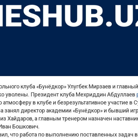
ольного клуба «Бунёдкор» Улугбек Мирзаев и главны
ко уволены. Президент клуба Мехриддин Абдуллаев
 атмосферу в клубе и безрезультативное участие в С
а занял директор академии «Бунёдкор» и бывший иг
зиз Хайдаров, а главным тренером назначен наставн
Иван Бошкович.
вил, что работа по выполнению поставленных задач 