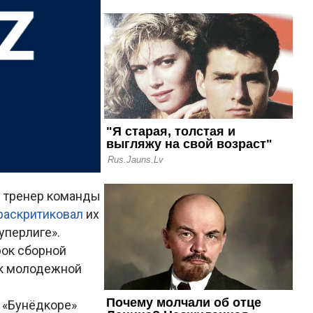
й тренер команды
раскритиковал
их
уперлиге».
рок сборной
ик молодежной
в «Бунёдкоре»