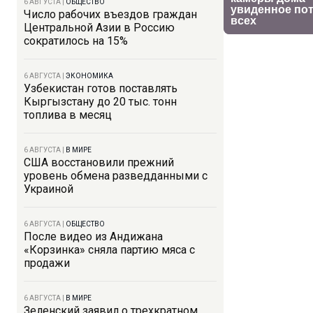
6 АВГУСТА
|
ОБЩЕСТВО
Число рабочих въездов граждан
Центральной Азии в Россию
сократилось на 15%
6 АВГУСТА
|
ЭКОНОМИКА
Узбекистан готов поставлять
Кыргызстану до 20 тыс. тонн
топлива в месяц
6 АВГУСТА
|
В МИРЕ
США восстановили прежний
уровень обмена разведданными с
Украиной
6 АВГУСТА
|
ОБЩЕСТВО
После видео из Андижана
«Корзинка» сняла партию мяса с
продажи
6 АВГУСТА
|
В МИРЕ
Зеленский заявил о трехкратном