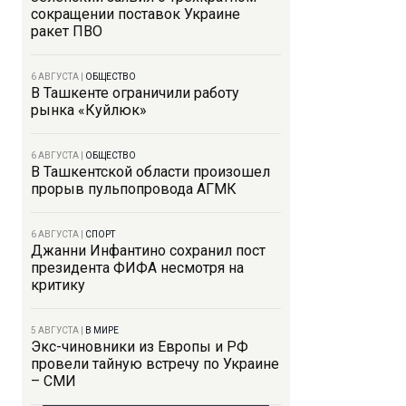
сокращении поставок Украине
ракет ПВО
6 АВГУСТА
|
ОБЩЕСТВО
В Ташкенте ограничили работу
рынка «Куйлюк»
6 АВГУСТА
|
ОБЩЕСТВО
В Ташкентской области произошел
прорыв пульпопровода АГМК
6 АВГУСТА
|
СПОРТ
Джанни Инфантино сохранил пост
президента ФИФА несмотря на
критику
5 АВГУСТА
|
В МИРЕ
Экс-чиновники из Европы и РФ
провели тайную встречу по Украине
– СМИ