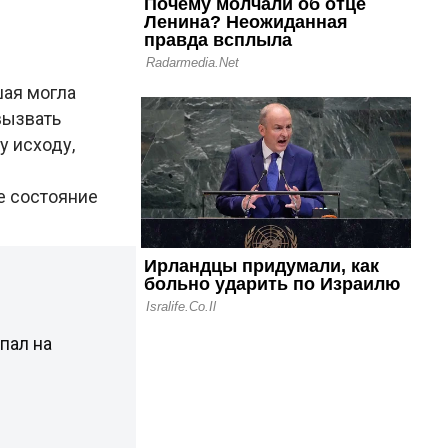
ая могла
вызвать
у исходу,
е состояние
пал на