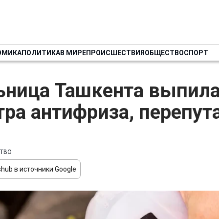
ОМИКА
ПОЛИТИКА
В МИРЕ
ПРОИСШЕСТВИЯ
ОБЩЕСТВО
СПОРТ
ница Ташкента выпила
тра антифриза, перепута
ТВО
hub в источники Google