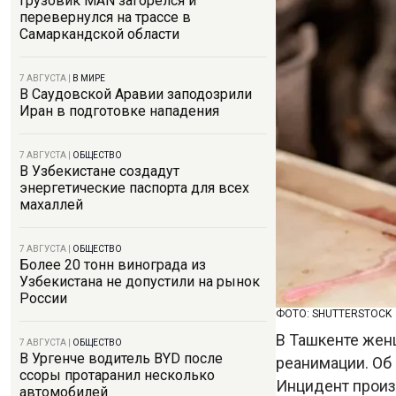
Грузовик MAN загорелся и
перевернулся на трассе в
Самаркандской области
7 АВГУСТА
|
В МИРЕ
В Саудовской Аравии заподозрили
Иран в подготовке нападения
7 АВГУСТА
|
ОБЩЕСТВО
В Узбекистане создадут
энергетические паспорта для всех
махаллей
7 АВГУСТА
|
ОБЩЕСТВО
Более 20 тонн винограда из
Узбекистана не допустили на рынок
России
ФОТО: SHUTTERSTOCK
В Ташкенте женщ
7 АВГУСТА
|
ОБЩЕСТВО
В Ургенче водитель BYD после
реанимации. Об
ссоры протаранил несколько
Инцидент произ
автомобилей