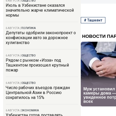
6 АВГУСТА
|
ОБЩЕСТВО
Июль в Узбекистане оказался
значительно жарче климатической
нормы
#
Ташкент
6 АВГУСТА
|
ПОЛИТИКА
Депутаты одобрили законопроект о
конфискации авто за дорожное
хулиганство
6 АВГУСТА
|
ОБЩЕСТВО
Рядом с рынком «Изза» под
Ташкентом произошел крупный
пожар
6 АВГУСТА
|
ОБЩЕСТВО
Число рабочих въездов граждан
Центральной Азии в Россию
сократилось на 15%
6 АВГУСТА
|
ЭКОНОМИКА
Узбекистан готов поставлять