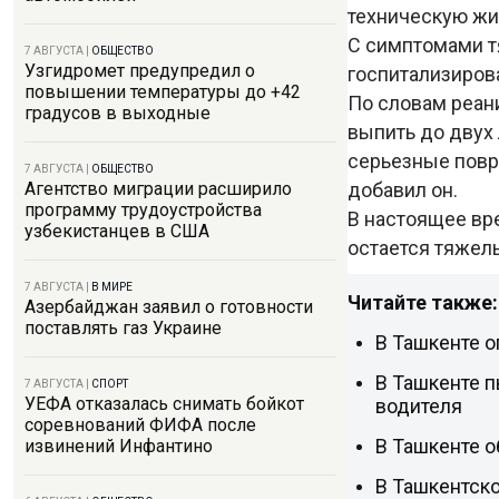
техническую жи
С симптомами т
7 АВГУСТА
|
ОБЩЕСТВО
Узгидромет предупредил о
госпитализиров
повышении температуры до +42
По словам реан
градусов в выходные
выпить до двух 
серьезные повр
7 АВГУСТА
|
ОБЩЕСТВО
добавил он.
Агентство миграции расширило
программу трудоустройства
В настоящее вр
узбекистанцев в США
остается тяжел
7 АВГУСТА
|
В МИРЕ
Читайте также:
Азербайджан заявил о готовности
поставлять газ Украине
В Ташкенте о
В Ташкенте п
7 АВГУСТА
|
СПОРТ
УЕФА отказалась снимать бойкот
водителя
соревнований ФИФА после
В Ташкенте о
извинений Инфантино
В Ташкентско