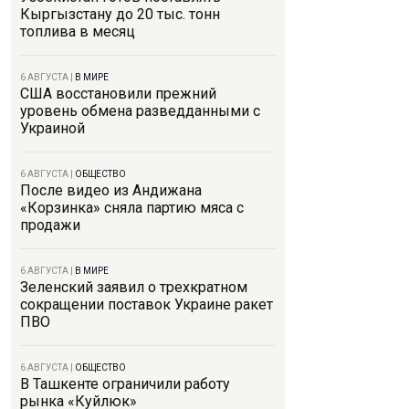
Кыргызстану до 20 тыс. тонн
топлива в месяц
6 АВГУСТА
|
В МИРЕ
США восстановили прежний
уровень обмена разведданными с
Украиной
6 АВГУСТА
|
ОБЩЕСТВО
После видео из Андижана
«Корзинка» сняла партию мяса с
продажи
6 АВГУСТА
|
В МИРЕ
Зеленский заявил о трехкратном
сокращении поставок Украине ракет
ПВО
6 АВГУСТА
|
ОБЩЕСТВО
В Ташкенте ограничили работу
рынка «Куйлюк»