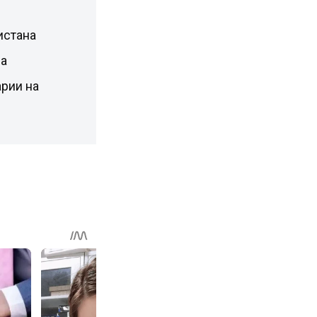
истана
ра
рии на