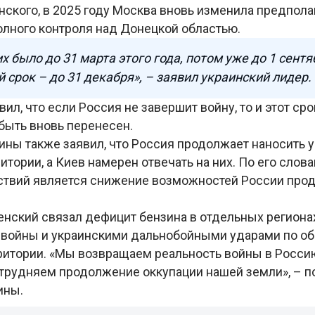
нского, в 2025 году Москва вновь изменила предпол
олного контроля над Донецкой областью.
х было до 31 марта этого года, потом уже до 1 сентя
й срок – до 31 декабря», – заявил украинский лидер.
ил, что если Россия не завершит войну, то и этот срок
быть вновь перенесен.
ины также заявил, что Россия продолжает наносить 
итории, а Киев намерен отвечать на них. По его слов
ствий является снижение возможностей России про
енский связал дефицит бензина в отдельных региона
войны и украинскими дальнобойными ударами по об
ритории. «Мы возвращаем реальность войны в Росси
трудняем продолжение оккупации нашей земли», – п
ины.