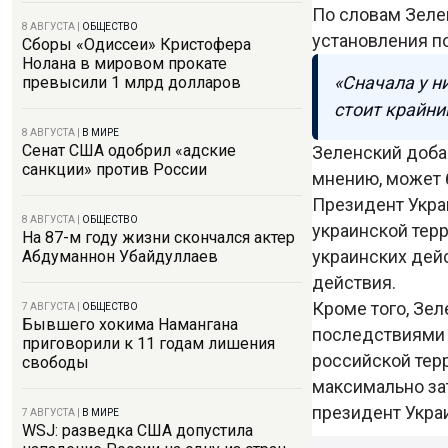
По словам Зеле
8 АВГУСТА
|
ОБЩЕСТВО
установления п
Сборы «Одиссеи» Кристофера
Нолана в мировом прокате
«Сначала у ни
превысили 1 млрд долларов
стоит крайни
8 АВГУСТА
|
В МИРЕ
Сенат США одобрил «адские
Зеленский добав
санкции» против России
мнению, может 
Президент Укра
8 АВГУСТА
|
ОБЩЕСТВО
украинской терр
На 87-м году жизни скончался актер
украинских дей
Абдуманнон Убайдуллаев
действия.
Кроме того, Зел
7 АВГУСТА
|
ОБЩЕСТВО
Бывшего хокима Намангана
последствиями 
приговорили к 11 годам лишения
российской тер
свободы
максимально за
президент Укра
7 АВГУСТА
|
В МИРЕ
WSJ: разведка США допустила