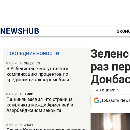
NEWSHUB
ЭКОН
Зеленс
ПОСЛЕДНИЕ НОВОСТИ
раз пе
8 АВГУСТА
|
ОБЩЕСТВО
В Узбекистане могут ввести
компенсацию процентов по
Донбас
кредитам на электромобили
30 ИЮНЯ
|
В МИРЕ
8 АВГУСТА
|
В МИРЕ
Пашинян заявил, что страница
Добавить News
конфликта между Арменией и
Азербайджаном закрыта
8 АВГУСТА
|
СПОРТ