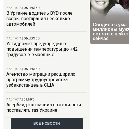
7 АВГУСТА
|
ОБЩЕСТВО
В Ургенче водитель BYD после
ссоры протаранил несколько
автомобилей
7 АВГУСТА
|
ОБЩЕСТВО
Узгидромет предупредил о
повышении температуры до +42
градусов в выходные
7 АВГУСТА
|
ОБЩЕСТВО
Агентство миграции расширило
программу трудоустройства
узбекистанцев в США
7 АВГУСТА
|
В МИРЕ
Азербайджан заявил о готовности
поставлять газ Украине
ВСЕ НОВОСТИ