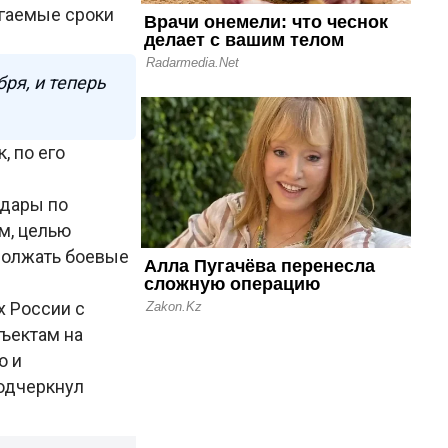
агаемые сроки
бря, и теперь
, по его
удары по
ам, целью
должать боевые
х России с
ъектам на
ю и
одчеркнул