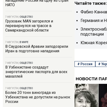
нападение России на одну из стран
Читайте также:
НАТО
Фабио Каннав
7 АВГУСТА
|
ОБЩЕСТВО
Германия и 
Грузовик MAN загорелся и
перевернулся на трассе в
Электроснаб
Самаркандской области
подстанции
Южная Корея
7 АВГУСТА
|
В МИРЕ
В Саудовской Аравии заподозрили
Иран в подготовке нападения
7 АВГУСТА
|
ОБЩЕСТВО
#
Россия
#
Укр
В Узбекистане создадут
энергетические паспорта для всех
махаллей
7 АВГУСТА
|
ОБЩЕСТВО
Более 20 тонн винограда из
Узбекистана не допустили на рынок
России