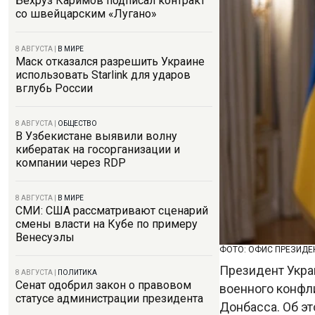
Бехруз Каримов подписал контракт
со швейцарским «Лугано»
8 АВГУСТА
|
В МИРЕ
Маск отказался разрешить Украине
использовать Starlink для ударов
вглубь России
8 АВГУСТА
|
ОБЩЕСТВО
В Узбекистане выявили волну
кибератак на госорганизации и
компании через RDP
8 АВГУСТА
|
В МИРЕ
СМИ: США рассматривают сценарий
смены власти на Кубе по примеру
Венесуэлы
ФОТО: ОФИС ПРЕЗИДЕ
Президент Укра
8 АВГУСТА
|
ПОЛИТИКА
Сенат одобрил закон о правовом
военного конфл
статусе администрации президента
Донбасса. Об э