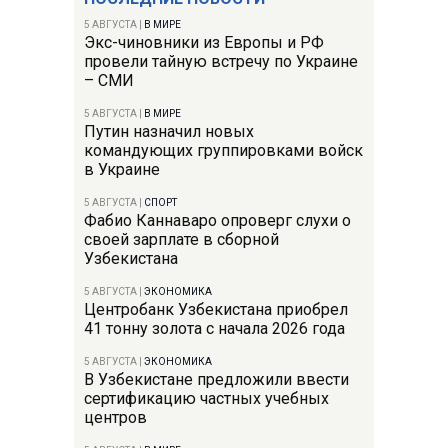
5 АВГУСТА
|
В МИРЕ
Экс-чиновники из Европы и РФ
провели тайную встречу по Украине
– СМИ
5 АВГУСТА
|
В МИРЕ
Путин назначил новых
командующих группировками войск
в Украине
5 АВГУСТА
|
СПОРТ
Фабио Каннаваро опроверг слухи о
своей зарплате в сборной
Узбекистана
5 АВГУСТА
|
ЭКОНОМИКА
Центробанк Узбекистана приобрел
41 тонну золота с начала 2026 года
5 АВГУСТА
|
ЭКОНОМИКА
В Узбекистане предложили ввести
сертификацию частных учебных
центров