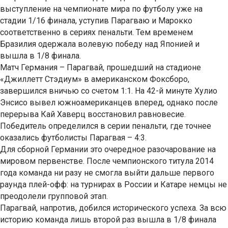
выступление на чемпионате мира по футболу уже на
стадии 1/16 финала, уступив Парагваю и Марокко
соответственно в сериях пенальти. Тем временем
Бразилия одержала волевую победу над Японией и
вышла в 1/8 финала.
Матч Германия – Парагвай, прошедший на стадионе
«Джиллетт Стэдиум» в американском Фоксборо,
завершился вничью со счетом 1:1. На 42-й минуте Хулио
Энсисо вывел южноамериканцев вперед, однако после
перерыва Кай Хаверц восстановил равновесие.
Победитель определился в серии пенальти, где точнее
оказались футболисты Парагвая – 4:3.
Для сборной Германии это очередное разочарование на
мировом первенстве. После чемпионского титула 2014
года команда ни разу не смогла выйти дальше первого
раунда плей-офф: на турнирах в России и Катаре немцы не
преодолели групповой этап.
Парагвай, напротив, добился исторического успеха. За всю
историю команда лишь второй раз вышла в 1/8 финала