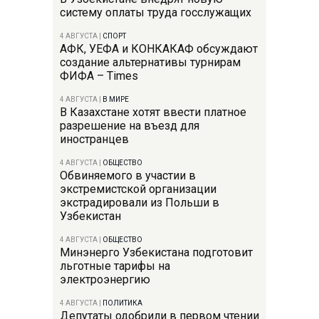
систему оплаты труда госслужащих
4 АВГУСТА
|
СПОРТ
АФК, УЕФА и КОНКАКАФ обсуждают
создание альтернативы турнирам
ФИФА – Times
4 АВГУСТА
|
В МИРЕ
В Казахстане хотят ввести платное
разрешение на въезд для
иностранцев
4 АВГУСТА
|
ОБЩЕСТВО
Обвиняемого в участии в
экстремистской организации
экстрадировали из Польши в
Узбекистан
4 АВГУСТА
|
ОБЩЕСТВО
Минэнерго Узбекистана подготовит
льготные тарифы на
электроэнергию
4 АВГУСТА
|
ПОЛИТИКА
Депутаты одобрили в первом чтении