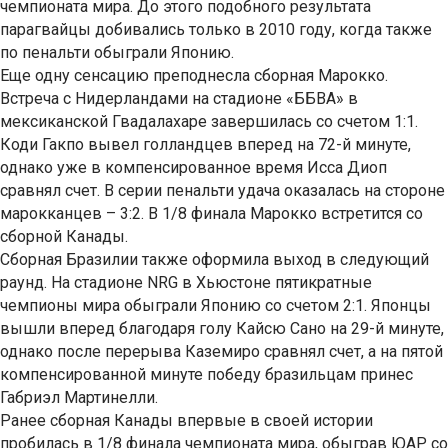
чемпионата мира. До этого подобного результата
парагвайцы добивались только в 2010 году, когда также
по пенальти обыграли Японию.
Еще одну сенсацию преподнесла сборная Марокко.
Встреча с Нидерландами на стадионе «ББВА» в
мексиканской Гвадалахаре завершилась со счетом 1:1.
Коди Гакпо вывел голландцев вперед на 72-й минуте,
однако уже в компенсированное время Исса Диоп
сравнял счет. В серии пенальти удача оказалась на стороне
марокканцев – 3:2. В 1/8 финала Марокко встретится со
сборной Канады.
Сборная Бразилии также оформила выход в следующий
раунд. На стадионе NRG в Хьюстоне пятикратные
чемпионы мира обыграли Японию со счетом 2:1. Японцы
вышли вперед благодаря голу Кайсю Сано на 29-й минуте,
однако после перерыва Каземиро сравнял счет, а на пятой
компенсированной минуте победу бразильцам принес
Габриэл Мартинелли.
Ранее сборная Канады впервые в своей истории
пробилась в 1/8 финала чемпионата мира, обыграв ЮАР со