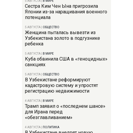
5 АВГУСТА
|
В МИРЕ
Сестра Ким Чен Ына пригрозила
Японии из-за наращивания военного
потенциала
5 АВГУСТА
|
ОБЩЕСТВО
Женщина пыталась вывезти из
Узбекистана золото в подгузнике
ребенка
5 АВГУСТА
|
В МИРЕ
Куба обвинила США в «геноцидных»
санкциях
5 АВГУСТА
|
ОБЩЕСТВО
В Узбекистане реформируют
кадастровую систему и упростят
регистрацию недвижимости
4 АВГУСТА
|
В МИРЕ
Трамп заявил о «последнем шансе»
для Ирана перед
«обезглавливанием»
4 АВГУСТА
|
ПОЛИТИКА
В Узбекистане внедрят новую