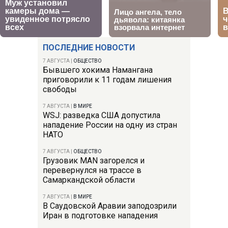
ПОСЛЕДНИЕ НОВОСТИ
7 АВГУСТА
|
ОБЩЕСТВО
Бывшего хокима Намангана
приговорили к 11 годам лишения
свободы
7 АВГУСТА
|
В МИРЕ
WSJ: разведка США допустила
нападение России на одну из стран
НАТО
7 АВГУСТА
|
ОБЩЕСТВО
Грузовик MAN загорелся и
перевернулся на трассе в
Самаркандской области
7 АВГУСТА
|
В МИРЕ
В Саудовской Аравии заподозрили
Иран в подготовке нападения