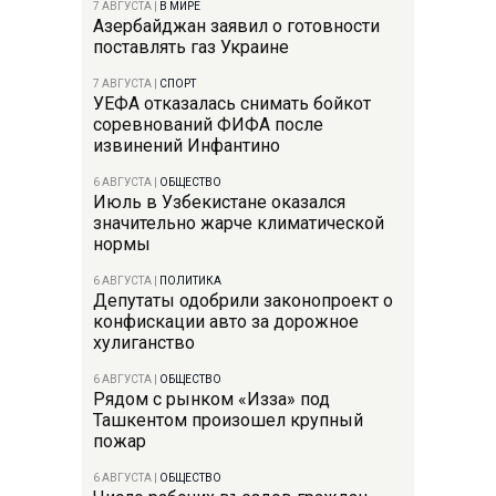
7 АВГУСТА
|
В МИРЕ
Азербайджан заявил о готовности
поставлять газ Украине
7 АВГУСТА
|
СПОРТ
УЕФА отказалась снимать бойкот
соревнований ФИФА после
извинений Инфантино
6 АВГУСТА
|
ОБЩЕСТВО
Июль в Узбекистане оказался
значительно жарче климатической
нормы
6 АВГУСТА
|
ПОЛИТИКА
Депутаты одобрили законопроект о
конфискации авто за дорожное
хулиганство
6 АВГУСТА
|
ОБЩЕСТВО
Рядом с рынком «Изза» под
Ташкентом произошел крупный
пожар
6 АВГУСТА
|
ОБЩЕСТВО