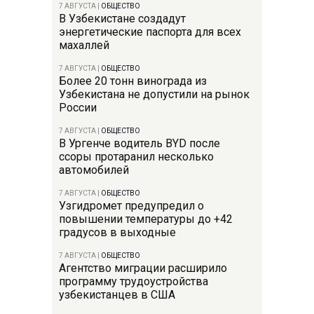
7 АВГУСТА
|
ОБЩЕСТВО
В Узбекистане создадут
энергетические паспорта для всех
махаллей
7 АВГУСТА
|
ОБЩЕСТВО
Более 20 тонн винограда из
Узбекистана не допустили на рынок
России
7 АВГУСТА
|
ОБЩЕСТВО
В Ургенче водитель BYD после
ссоры протаранил несколько
автомобилей
7 АВГУСТА
|
ОБЩЕСТВО
Узгидромет предупредил о
повышении температуры до +42
градусов в выходные
7 АВГУСТА
|
ОБЩЕСТВО
Агентство миграции расширило
программу трудоустройства
узбекистанцев в США