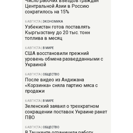
Число рабочих въездов граждан
Центральной Азии в Россию
сократилось на 15%
6 АВГУСТА
|
ЭКОНОМИКА
Узбекистан готов поставлять
Кыргызстану до 20 тыс. тонн
топлива в месяц
6 АВГУСТА
|
В МИРЕ
США восстановили прежний
уровень обмена разведданными с
Украиной
6 АВГУСТА
|
ОБЩЕСТВО
После видео из Андижана
«Корзинка» сняла партию мяса с
продажи
6 АВГУСТА
|
В МИРЕ
Зеленский заявил о трехкратном
сокращении поставок Украине ракет
ПВО
6 АВГУСТА
|
ОБЩЕСТВО
В Ташкенте ограничили работу