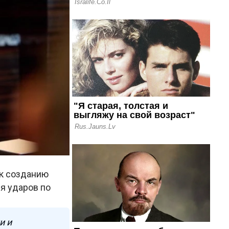
 к созданию
я ударов по
и и