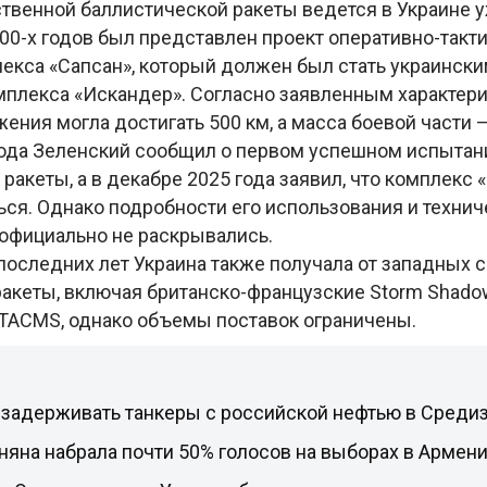
твенной баллистической ракеты ведется в Украине у
00-х годов был представлен проект оперативно-такт
лекса «Сапсан», который должен был стать украинск
мплекса «Искандер». Согласно заявленным характери
ения могла достигать 500 км, а масса боевой части —
 года Зеленский сообщил о первом успешном испытан
ракеты, а в декабре 2025 года заявил, что комплекс 
ься. Однако подробности его использования и техни
 официально не раскрывались.
последних лет Украина также получала от западных 
акеты, включая британско-французские Storm Shado
TACMS, однако объемы поставок ограничены.
 задерживать танкеры с российской нефтью в Сред
яна набрала почти 50% голосов на выборах в Армен