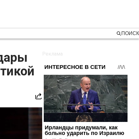
ПОИСК
удары
стикой