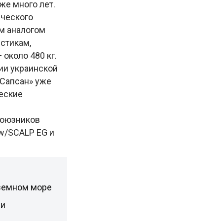
же много лет.
ического
им аналогом
стикам,
 около 480 кг.
ии украинской
«Сапсан» уже
ческие
союзников
w/SCALP EG и
иземном море
ии