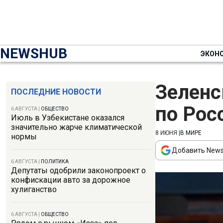
NEWSHUB
ЭКОН
Зеленс
ПОСЛЕДНИЕ НОВОСТИ
по Рос
6 АВГУСТА
|
ОБЩЕСТВО
Июль в Узбекистане оказался
значительно жарче климатической
8 ИЮНЯ
|
В МИРЕ
нормы
Добавить News
6 АВГУСТА
|
ПОЛИТИКА
Депутаты одобрили законопроект о
конфискации авто за дорожное
хулиганство
6 АВГУСТА
|
ОБЩЕСТВО