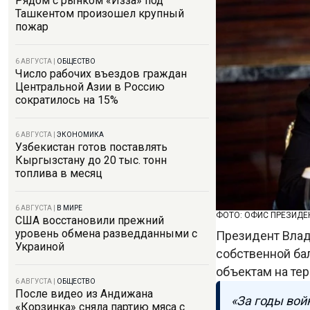
Рядом с рынком «Изза» под
Ташкентом произошел крупный
пожар
6 АВГУСТА
|
ОБЩЕСТВО
Число рабочих въездов граждан
Центральной Азии в Россию
сократилось на 15%
6 АВГУСТА
|
ЭКОНОМИКА
Узбекистан готов поставлять
Кыргызстану до 20 тыс. тонн
топлива в месяц
6 АВГУСТА
|
В МИРЕ
ФОТО: ОФИС ПРЕЗИДЕ
США восстановили прежний
уровень обмена разведданными с
Президент Влад
Украиной
собственной ба
объектам на те
6 АВГУСТА
|
ОБЩЕСТВО
После видео из Андижана
«За годы вой
«Корзинка» сняла партию мяса с