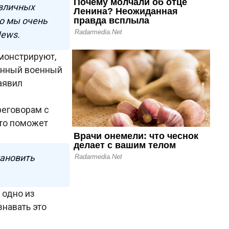
азличных
но мы очень
News.
монстрируют,
венный военный
заявил
реговорам с
то поможет
тановить
 одно из
навать это