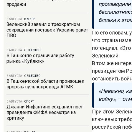
производили
продажи
беспилотнико
близки к это
6 АВГУСТА
|
В МИРЕ
Зеленский заявил о трехкратном
сокращении поставок Украине ракет
По его словам,
ПВО
что страна наме
потенциал. «Это
6 АВГУСТА
|
ОБЩЕСТВО
Зеленский.
В Ташкенте ограничили работу
рынка «Куйлюк»
В том же интерв
президентом Ро
6 АВГУСТА
|
ОБЩЕСТВО
остановить вой
В Ташкентской области произошел
прорыв пульпопровода АГМК
«Неважно, ка
войну», – отм
6 АВГУСТА
|
СПОРТ
Джанни Инфантино сохранил пост
При этом Зеленс
президента ФИФА несмотря на
критику
ключевых требо
российской поб