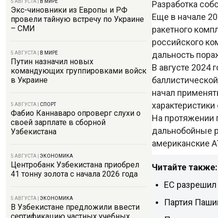
5 АВГУСТА
|
В МИРЕ
Разработка собс
Экс-чиновники из Европы и РФ
Еще в начале 20
провели тайную встречу по Украине
– СМИ
ракетного комп
российского ко
дальность пораж
5 АВГУСТА
|
В МИРЕ
Путин назначил новых
В августе 2024
командующих группировками войск
баллистической 
в Украине
начал применят
характеристики
5 АВГУСТА
|
СПОРТ
Фабио Каннаваро опроверг слухи о
На протяжении 
своей зарплате в сборной
дальнобойные р
Узбекистана
американские A
5 АВГУСТА
|
ЭКОНОМИКА
Центробанк Узбекистана приобрел
Читайте также:
41 тонну золота с начала 2026 года
ЕС разрешил
5 АВГУСТА
|
ЭКОНОМИКА
Партия Пашин
В Узбекистане предложили ввести
сертификацию частных учебных