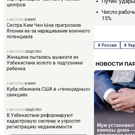
Путин: удар
центров
Число рабоч
15%
5 АВГУСТА
|
В МИРЕ
Сестра Ким Чен Ына пригрозила
Японии из-за наращивания военного
потенциала
#
Россия
#
Укр
5 АВГУСТА
|
ОБЩЕСТВО
Женщина пыталась вывезти из
Узбекистана золото в подгузнике
ребенка
5 АВГУСТА
|
В МИРЕ
Куба обвинила США в «геноцидных»
санкциях
5 АВГУСТА
|
ОБЩЕСТВО
В Узбекистане реформируют
кадастровую систему и упростят
регистрацию недвижимости