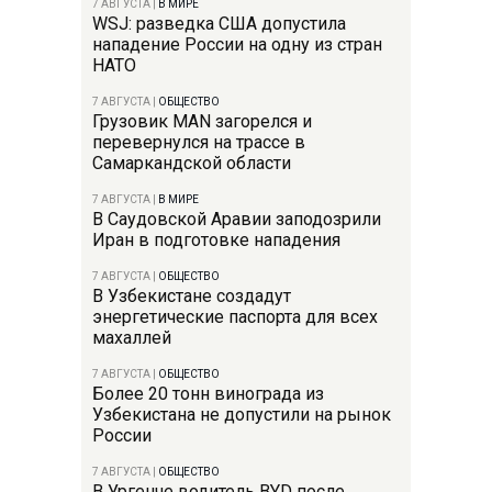
7 АВГУСТА
|
В МИРЕ
WSJ: разведка США допустила
нападение России на одну из стран
НАТО
7 АВГУСТА
|
ОБЩЕСТВО
Грузовик MAN загорелся и
перевернулся на трассе в
Самаркандской области
7 АВГУСТА
|
В МИРЕ
В Саудовской Аравии заподозрили
Иран в подготовке нападения
7 АВГУСТА
|
ОБЩЕСТВО
В Узбекистане создадут
энергетические паспорта для всех
махаллей
7 АВГУСТА
|
ОБЩЕСТВО
Более 20 тонн винограда из
Узбекистана не допустили на рынок
России
7 АВГУСТА
|
ОБЩЕСТВО
В Ургенче водитель BYD после