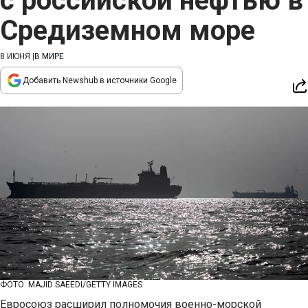
с российской нефтью в
Средиземном море
8 ИЮНЯ
|
В МИРЕ
Добавить Newshub в источники Google
ФОТО: MAJID SAEEDI/GETTY IMAGES
Евросоюз расширил полномочия военно-морской