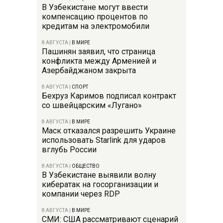
В Узбекистане могут ввести
компенсацию процентов по
кредитам на электромобили
8 АВГУСТА
|
В МИРЕ
Пашинян заявил, что страница
конфликта между Арменией и
Азербайджаном закрыта
8 АВГУСТА
|
СПОРТ
Бехруз Каримов подписал контракт
со швейцарским «Лугано»
8 АВГУСТА
|
В МИРЕ
Маск отказался разрешить Украине
использовать Starlink для ударов
вглубь России
8 АВГУСТА
|
ОБЩЕСТВО
В Узбекистане выявили волну
кибератак на госорганизации и
компании через RDP
8 АВГУСТА
|
В МИРЕ
СМИ: США рассматривают сценарий