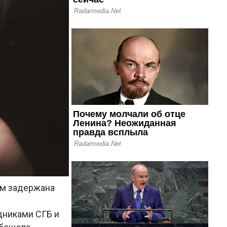
м задержана
дниками СГБ и