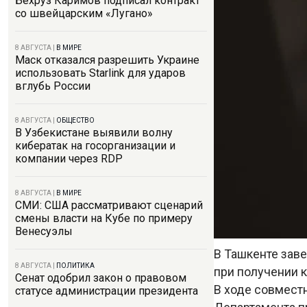
Бехруз Каримов подписал контракт
со швейцарским «Лугано»
8 АВГУСТА
|
В МИРЕ
Маск отказался разрешить Украине
использовать Starlink для ударов
вглубь России
8 АВГУСТА
|
ОБЩЕСТВО
В Узбекистане выявили волну
кибератак на госорганизации и
компании через RDP
8 АВГУСТА
|
В МИРЕ
СМИ: США рассматривают сценарий
смены власти на Кубе по примеру
Венесуэлы
В Ташкенте за
8 АВГУСТА
|
ПОЛИТИКА
при получении к
Сенат одобрил закон о правовом
В ходе совмест
статусе администрации президента