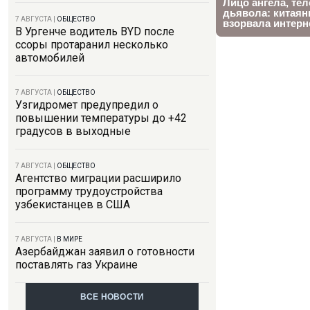
7 АВГУСТА
|
ОБЩЕСТВО
В Ургенче водитель BYD после
ссоры протаранил несколько
автомобилей
7 АВГУСТА
|
ОБЩЕСТВО
Узгидромет предупредил о
повышении температуры до +42
градусов в выходные
7 АВГУСТА
|
ОБЩЕСТВО
Агентство миграции расширило
программу трудоустройства
узбекистанцев в США
7 АВГУСТА
|
В МИРЕ
Азербайджан заявил о готовности
поставлять газ Украине
ВСЕ НОВОСТИ