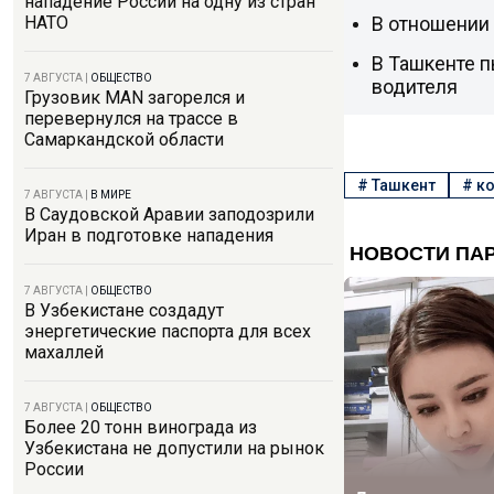
нападение России на одну из стран
В отношении
НАТО
В Ташкенте п
7 АВГУСТА
|
ОБЩЕСТВО
водителя
Грузовик MAN загорелся и
перевернулся на трассе в
Самаркандской области
#
Ташкент
#
ко
7 АВГУСТА
|
В МИРЕ
В Саудовской Аравии заподозрили
Иран в подготовке нападения
7 АВГУСТА
|
ОБЩЕСТВО
В Узбекистане создадут
энергетические паспорта для всех
махаллей
7 АВГУСТА
|
ОБЩЕСТВО
Более 20 тонн винограда из
Узбекистана не допустили на рынок
России