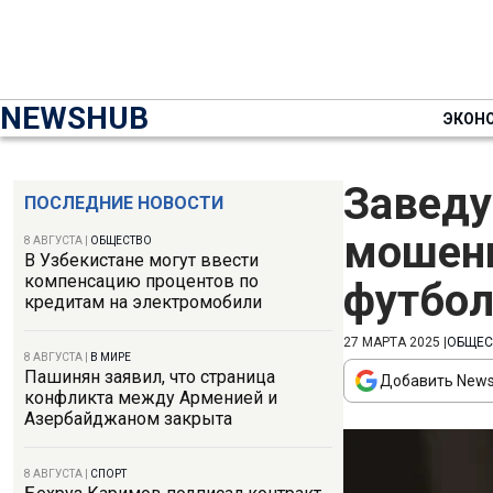
NEWSHUB
ЭКОН
Заведу
ПОСЛЕДНИЕ НОВОСТИ
мошенн
8 АВГУСТА
|
ОБЩЕСТВО
В Узбекистане могут ввести
компенсацию процентов по
футбол
кредитам на электромобили
27 МАРТА 2025
|
ОБЩЕС
8 АВГУСТА
|
В МИРЕ
Пашинян заявил, что страница
Добавить News
конфликта между Арменией и
Азербайджаном закрыта
8 АВГУСТА
|
СПОРТ