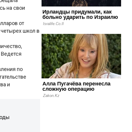
обещала
сь на свои
лларов от
 четырех школ в
ничество,
. Ведется
вления по
гательстве
ва и
боды