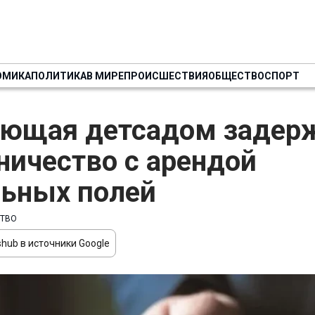
ОМИКА
ПОЛИТИКА
В МИРЕ
ПРОИСШЕСТВИЯ
ОБЩЕСТВО
СПОРТ
ющая детсадом задерж
ичество с арендой
ьных полей
ТВО
hub в источники Google