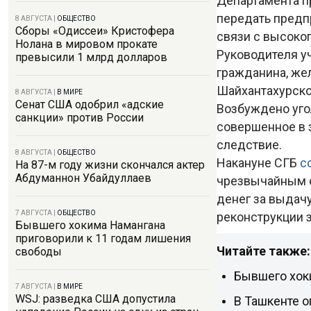
Департамента п
передать предп
8 АВГУСТА
|
ОБЩЕСТВО
Сборы «Одиссеи» Кристофера
связи с высоко
Нолана в мировом прокате
Руководителя у
превысили 1 млрд долларов
гражданина, же
Шайхантахурско
8 АВГУСТА
|
В МИРЕ
Сенат США одобрил «адские
Возбуждено угол
санкции» против России
совершенное в з
следствие.
8 АВГУСТА
|
ОБЩЕСТВО
Накануне СГБ
с
На 87-м году жизни скончался актер
Абдуманнон Убайдуллаев
чрезвычайным с
денег за выдач
7 АВГУСТА
|
ОБЩЕСТВО
реконструкции 
Бывшего хокима Намангана
приговорили к 11 годам лишения
Читайте также:
свободы
Бывшего хок
7 АВГУСТА
|
В МИРЕ
WSJ: разведка США допустила
В Ташкенте о