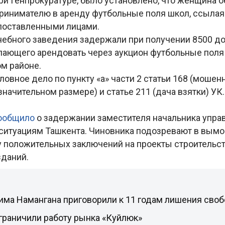
ри Генпрокуратуре, было установлено, что женщина 
ринимателю в аренду футбольные поля школ, ссылая
поставленными лицами.
чебного заведения задержали при получении 8500 до
лающего арендовать через аукцион футбольные поля
м районе.
овное дело по пункту «а» части 2 статьи 168 (мошен
начительном размере) и статье 211 (дача взятки) УК
ообщило
о задержании заместителя начальника упра
итуациям Ташкента. Чиновника подозревают в вымо
у положительных заключений на проекты строительст
зданий.
има Намангана приговорили к 11 годам лишения сво
граничили работу рынка «Куйлюк»