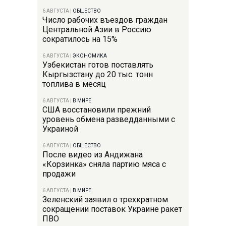
6 АВГУСТА
|
ОБЩЕСТВО
Число рабочих въездов граждан
Центральной Азии в Россию
сократилось на 15%
6 АВГУСТА
|
ЭКОНОМИКА
Узбекистан готов поставлять
Кыргызстану до 20 тыс. тонн
топлива в месяц
6 АВГУСТА
|
В МИРЕ
США восстановили прежний
уровень обмена разведданными с
Украиной
6 АВГУСТА
|
ОБЩЕСТВО
После видео из Андижана
«Корзинка» сняла партию мяса с
продажи
6 АВГУСТА
|
В МИРЕ
Зеленский заявил о трехкратном
сокращении поставок Украине ракет
ПВО