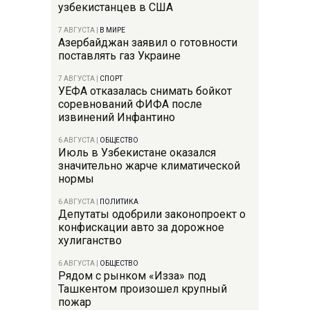
узбекистанцев в США
7 АВГУСТА
|
В МИРЕ
Азербайджан заявил о готовности
поставлять газ Украине
7 АВГУСТА
|
СПОРТ
УЕФА отказалась снимать бойкот
соревнований ФИФА после
извинений Инфантино
6 АВГУСТА
|
ОБЩЕСТВО
Июль в Узбекистане оказался
значительно жарче климатической
нормы
6 АВГУСТА
|
ПОЛИТИКА
Депутаты одобрили законопроект о
конфискации авто за дорожное
хулиганство
6 АВГУСТА
|
ОБЩЕСТВО
Рядом с рынком «Изза» под
Ташкентом произошел крупный
пожар