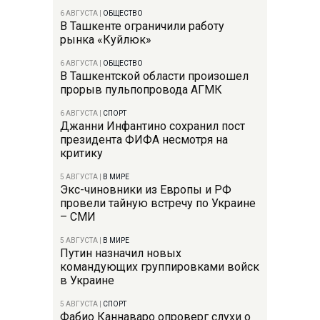
6 АВГУСТА
|
ОБЩЕСТВО
В Ташкенте ограничили работу
рынка «Куйлюк»
6 АВГУСТА
|
ОБЩЕСТВО
В Ташкентской области произошел
прорыв пульпопровода АГМК
6 АВГУСТА
|
СПОРТ
Джанни Инфантино сохранил пост
президента ФИФА несмотря на
критику
5 АВГУСТА
|
В МИРЕ
Экс-чиновники из Европы и РФ
провели тайную встречу по Украине
– СМИ
5 АВГУСТА
|
В МИРЕ
Путин назначил новых
командующих группировками войск
в Украине
5 АВГУСТА
|
СПОРТ
Фабио Каннаваро опроверг слухи о